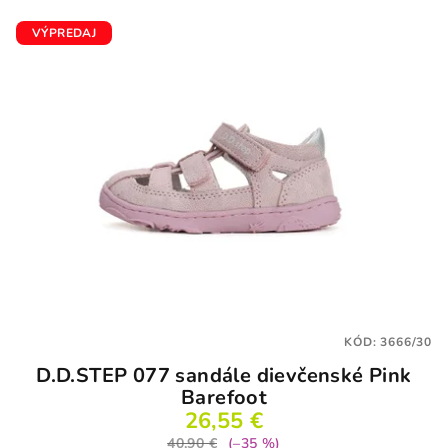
VÝPREDAJ
KÓD:
3666/30
D.D.STEP 077 sandále dievčenské Pink
Barefoot
26,55 €
40,90 €
(–35 %)