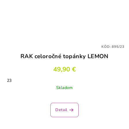
KÓD:
895/23
RAK celoročné topánky LEMON
49,90 €
23
Skladom
Priemerné
hodnotenie
produktu
Detail
je
4,0
z