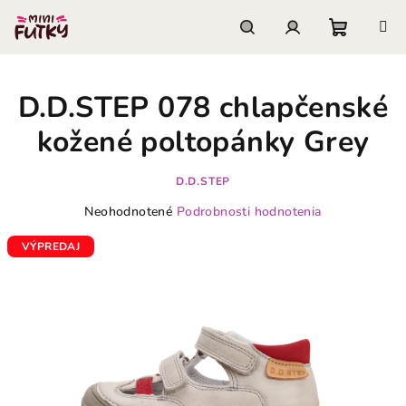
Prejsť
na
obsah
Nákupn
Hľadať
Prihlásenie
D.D.STEP 078 chlapčenské
košík
kožené poltopánky Grey
D.D.STEP
Priemerné
Neohodnotené
Podrobnosti hodnotenia
hodnotenie
produktu
VÝPREDAJ
je
0,0
z
5
hviezdičiek.