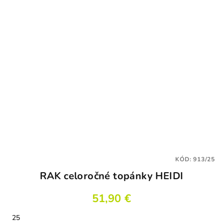
5
hviezdičiek.
KÓD:
913/25
RAK celoročné topánky HEIDI
51,90 €
25