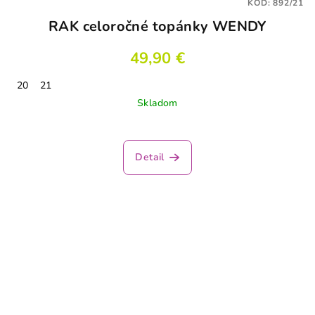
KÓD:
892/21
RAK celoročné topánky WENDY
49,90 €
20
21
Skladom
Detail