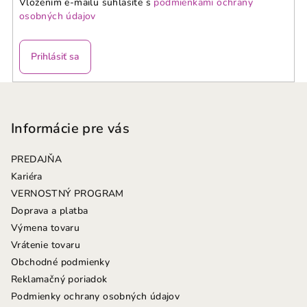
Vložením e-mailu súhlasíte s
podmienkami ochrany
osobných údajov
Prihlásiť sa
Z
á
p
Informácie pre vás
ä
PREDAJŇA
t
Kariéra
i
VERNOSTNÝ PROGRAM
e
Doprava a platba
Výmena tovaru
Vrátenie tovaru
Obchodné podmienky
Reklamačný poriadok
Podmienky ochrany osobných údajov