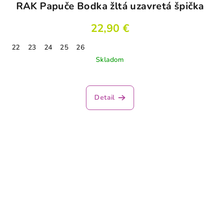
RAK Papuče Bodka žltá uzavretá špička
22,90 €
22
23
24
25
26
Skladom
Priemerné
hodnotenie
produktu
Detail
je
3,3
z
5
hviezdičiek.