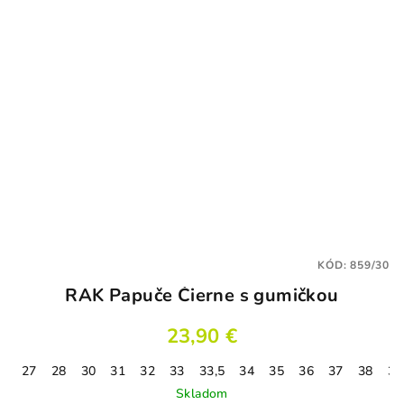
KÓD:
859/30
RAK Papuče Čierne s gumičkou
23,90 €
27
28
30
31
32
33
33,5
34
35
36
37
38
37
Skladom