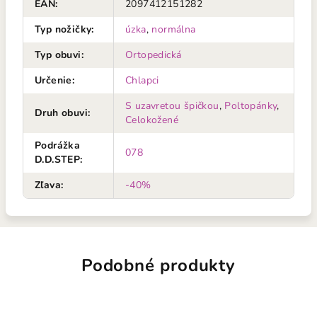
EAN
:
2097412151282
Typ nožičky
:
úzka
,
normálna
Typ obuvi
:
Ortopedická
Určenie
:
Chlapci
S uzavretou špičkou
,
Poltopánky
,
Druh obuvi
:
Celokožené
Podrážka
078
D.D.STEP
:
Zľava
:
-40%
Podobné produkty