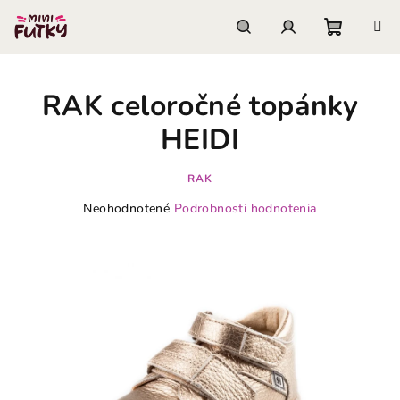
Prejsť
na
obsah
Nákupn
Hľadať
Prihlásenie
RAK celoročné topánky
košík
HEIDI
RAK
Priemerné
Neohodnotené
Podrobnosti hodnotenia
hodnotenie
produktu
je
0,0
z
5
hviezdičiek.