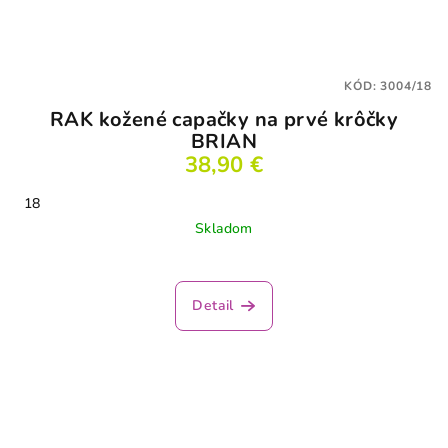
KÓD:
3004/18
RAK kožené capačky na prvé krôčky
BRIAN
38,90 €
18
Skladom
Priemerné
hodnotenie
produktu
Detail
je
4,5
z
5
hviezdičiek.