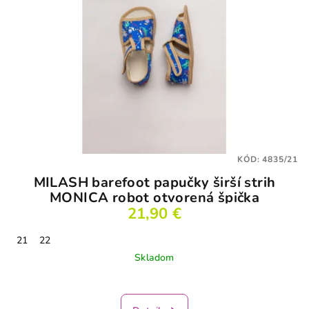
KÓD:
4835/21
MILASH barefoot papučky širší strih
MONICA robot otvorená špička
21,90 €
21
22
Skladom
Priemerné
hodnotenie
produktu