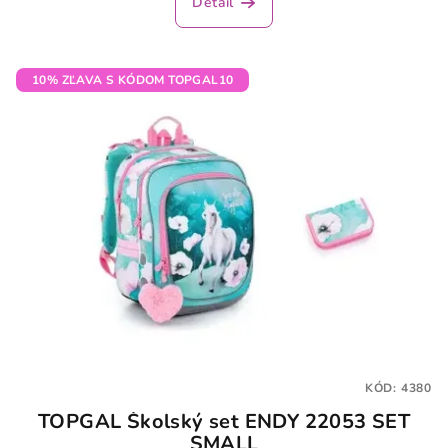
Detail
je
3,5
z
5
10% ZĽAVA S KÓDOM TOPGAL10
hviezdičiek.
KÓD:
4380
TOPGAL Školský set ENDY 22053 SET
SMALL