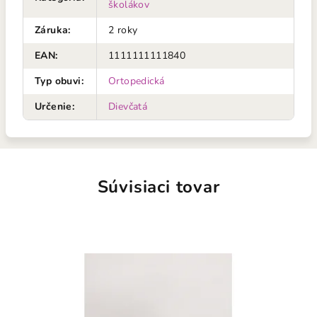
školákov
Záruka
:
2 roky
EAN
:
1111111111840
Typ obuvi
:
Ortopedická
Určenie
:
Dievčatá
Súvisiaci tovar