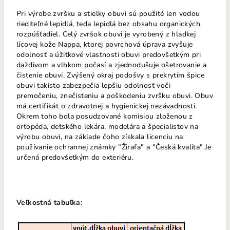
Pri výrobe zvršku a stielky obuvi sú použité len vodou
riediteľné lepidlá, teda lepidlá bez obsahu organických
rozpúšťadiel. Celý zvršok obuvi je vyrobený z hladkej
lícovej kože Nappa, ktorej povrchová úprava zvyšuje
odolnosť a úžitkové vlastnosti obuvi predovšetkým pri
daždivom a vlhkom počasí a zjednodušuje ošetrovanie a
čistenie obuvi. Zvýšený okraj podošvy s prekrytím špice
obuvi takisto zabezpečia lepšiu odolnosť voči
premočeniu, znečisteniu a poškodeniu zvršku obuvi. Obuv
má certifikát o zdravotnej a hygienickej nezávadnosti.
Okrem toho bola posudzované komisiou zloženou z
ortopéda, detského lekára, modelára a špecialistov na
výrobu obuvi, na základe čoho získala licenciu na
používanie ochrannej známky "Žirafa" a "Česká kvalita".Je
určená predovšetkým do exteriéru.
Veľkostná tabuľka: