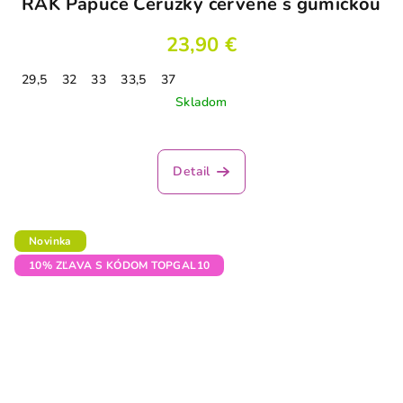
RAK Papuče Ceruzky červené s gumičkou
23,90 €
29,5
32
33
33,5
37
Skladom
Detail
Novinka
10% ZĽAVA S KÓDOM TOPGAL10