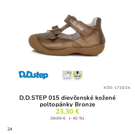
KÓD:
1720/24
D.D.STEP 015 dievčenské kožené
poltopánky Bronze
23,30 €
38,90 €
(–40 %)
24