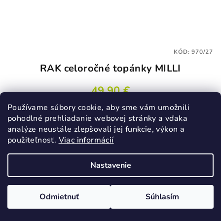
KÓD:
970/27
RAK celoročné topánky MILLI
49,90 €
Používame súbory cookie, aby sme vám umožnili
27
pohodlné prehliadanie webovej stránky a vďaka
Skladom
analýze neustále zlepšovali jej funkcie, výkon a
použiteľnosť.
Viac informácií
Detail
Nastavenie
Odmietnuť
Súhlasím
VÝPREDAJ