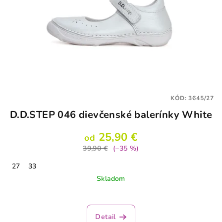
KÓD:
3645/27
D.D.STEP 046 dievčenské balerínky White
25,90 €
od
39,90 €
(–35 %)
27
33
Skladom
Detail