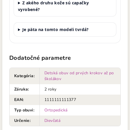
Z akého druhu kože sú capačky
vyrobené?
Je päta na tomto modeli tvrdá?
Dodatočné parametre
Detská obuv od prvých krokov až po
Kategória
:
školákov
Záruka
:
2 roky
EAN
:
1111111111377
Typ obuvi
:
Ortopedická
Určenie
:
Dievčatá