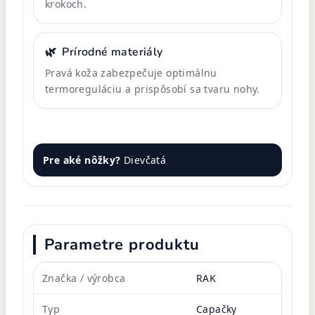
krokoch.
🌿
Prírodné materiály
Pravá koža zabezpečuje optimálnu
termoreguláciu a prispôsobí sa tvaru nohy.
Pre aké nôžky?
Dievčatá
Parametre produktu
Značka / výrobca
RAK
Typ
Capačky