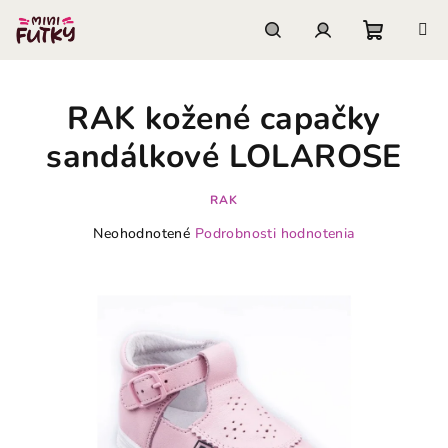
Prejsť
na
obsah
Nákupn
Hľadať
Prihlásenie
RAK kožené capačky
košík
sandálkové LOLAROSE
RAK
Priemerné
Neohodnotené
Podrobnosti hodnotenia
hodnotenie
produktu
je
0,0
z
5
hviezdičiek.