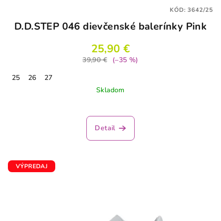
KÓD:
3642/25
D.D.STEP 046 dievčenské balerínky Pink
25,90 €
39,90 €
(–35 %)
25
26
27
Skladom
Detail
VÝPREDAJ