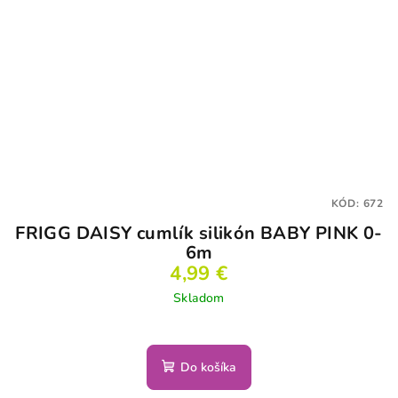
KÓD:
672
FRIGG DAISY cumlík silikón BABY PINK 0-
6m
4,99 €
Skladom
Do košíka