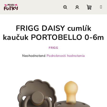
Prejsť
na
obsah
Nákupn
Hľadať
Prihlásenie
FRIGG DAISY cumlík
košík
kaučuk PORTOBELLO 0-6m
FRIGG
Priemerné
Neohodnotené
Podrobnosti hodnotenia
hodnotenie
produktu
je
0,0
z
5
hviezdičiek.