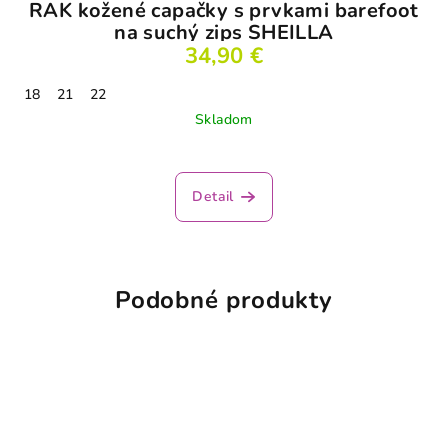
RAK kožené capačky s prvkami barefoot
na suchý zips SHEILLA
34,90 €
18
21
22
Skladom
Priemerné
hodnotenie
produktu
Detail
je
4,5
z
5
hviezdičiek.
Podobné produkty