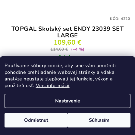
KÓD:
4220
TOPGAL Školský set ENDY 23039 SET
LARGE
109,60 €
114,60 €
(–4 %)
Skladom
Používame súbory cookie, aby sme vám umožnili
pohodlné prehliadanie webovej stránky a vďaka
analýze neustále zlepšovali jej funkcie, výkon a
Do košíka
použiteľnosť.
Viac informácií
Nastavenie
VÝPREDAJ
Odmietnuť
Súhlasím