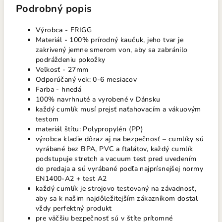
Podrobný popis
Výrobca - FRIGG
Materiál - 100% prírodný kaučuk, jeho tvar je
zakrivený jemne smerom von, aby sa zabránilo
podráždeniu pokožky
Veľkosť - 27mm
Odporúčaný vek: 0-6 mesiacov
Farba - hnedá
100% navrhnuté a vyrobené v Dánsku
každý cumlík musí prejsť naťahovacím a vákuovým
testom
materiál štítu: Polypropylén (PP)
výrobca kladie dôraz aj na bezpečnosť – cumlíky sú
vyrábané bez BPA, PVC a ftalátov, každý cumlík
podstupuje stretch a vacuum test pred uvedením
do predaja a sú vyrábané podľa najprísnejšej normy
EN1400-A2 + test A2
každý cumlík je strojovo testovaný na závadnosť,
aby sa k našim najdôležitejším zákazníkom dostal
vždy perfektný produkt
pre väčšiu bezpečnosť sú v štíte prítomné