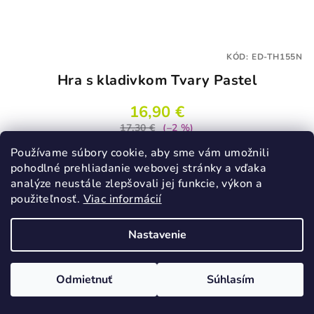
KÓD:
ED-TH155N
Hra s kladivkom Tvary Pastel
16,90 €
17,30 €
(–2 %)
Skladom
Používame súbory cookie, aby sme vám umožnili
pohodlné prehliadanie webovej stránky a vďaka
analýze neustále zlepšovali jej funkcie, výkon a
použiteľnosť.
Viac informácií
Do košíka
Nastavenie
Podobné produkty
Odmietnuť
Súhlasím