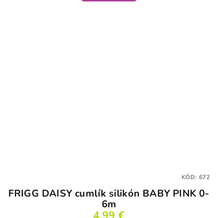
KÓD:
672
FRIGG DAISY cumlík silikón BABY PINK 0-
6m
4,99 €