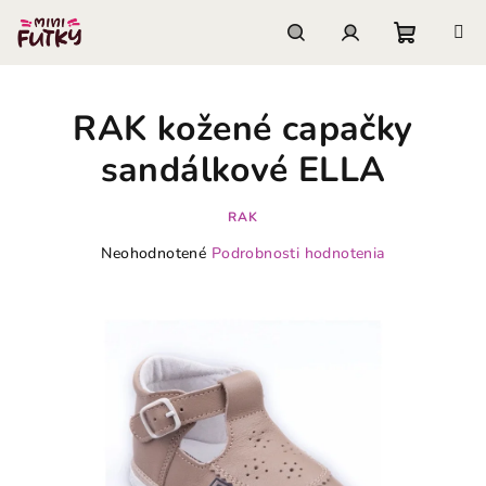
Prejsť
na
obsah
Nákupn
Hľadať
Prihlásenie
RAK kožené capačky
košík
sandálkové ELLA
RAK
Priemerné
Neohodnotené
Podrobnosti hodnotenia
hodnotenie
produktu
je
0,0
z
5
hviezdičiek.