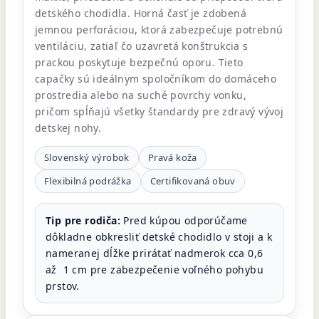
detského chodidla. Horná časť je zdobená
jemnou perforáciou, ktorá zabezpečuje potrebnú
ventiláciu, zatiaľ čo uzavretá konštrukcia s
prackou poskytuje bezpečnú oporu. Tieto
capačky sú ideálnym spoločníkom do domáceho
prostredia alebo na suché povrchy vonku,
pričom spĺňajú všetky štandardy pre zdravý vývoj
detskej nohy.
Slovenský výrobok
Pravá koža
Flexibilná podrážka
Certifikovaná obuv
Tip pre rodiča:
Pred kúpou odporúčame
dôkladne obkresliť detské chodidlo v stoji a k
nameranej dĺžke prirátať nadmerok cca 0,6
až 1 cm pre zabezpečenie voľného pohybu
prstov.