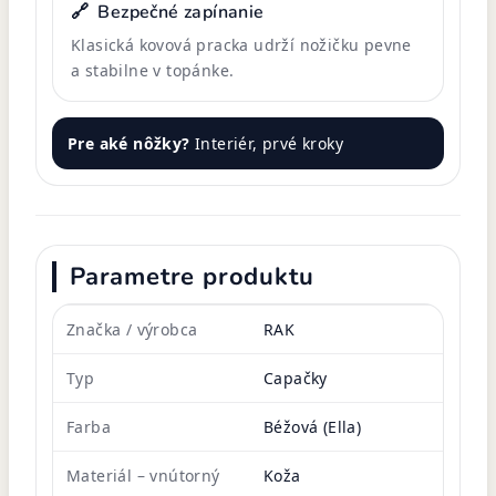
🔗
Bezpečné zapínanie
Klasická kovová pracka udrží nožičku pevne
a stabilne v topánke.
Pre aké nôžky?
Interiér, prvé kroky
Parametre produktu
Značka / výrobca
RAK
Typ
Capačky
Farba
Béžová (Ella)
Materiál – vnútorný
Koža