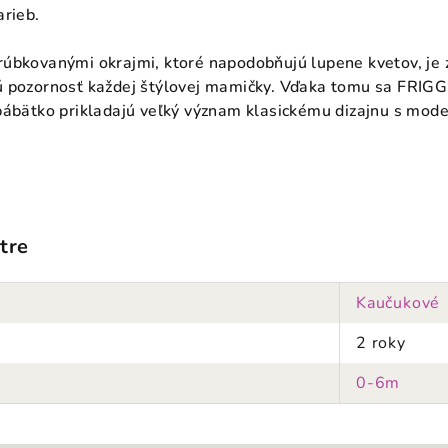
arieb.
rúbkovanými okrajmi, ktoré napodobňujú lupene kvetov, je
 pozornosť každej štýlovej mamičky.
Vďaka tomu sa FRIGG p
bábätko prikladajú veľký význam klasickému dizajnu s mod
tre
Kaučukové
2 roky
0-6m