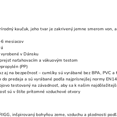
írodný kaučuk, jeho tvar je zakrivený jemne smerom von, 
-6 mesiacov
rá
 vyrobené v Dánsku
 prejsť naťahovacím a vákuovým testom
lypropylén (PP)
az aj na bezpečnosť – cumlíky sú vyrábané bez BPA, PVC a 
m do predaja a sú vyrábané podľa najprísnejšej normy EN1
rojovo testovaný na závadnosť, aby sa k našim najdôležitej
osť sú v štíte prítomné vzduchové otvory
RIGG, inšpirovaný bohyňou zeme, vzduchu a plodnosti podľa