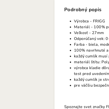
Podrobný popis
Výrobca - FRIGG
Materiál - 100% pr
Veľkosť - 27mm
Odporúčaný vek: 0
Farba - biela, mod
100% navrhnuté a
každý cumlík musí
materiál štítu: Po
výrobca kladie dôr
test pred uvedení
každý cumlík je st
pre väčšiu bezpečn
Spoznajte svet značky F