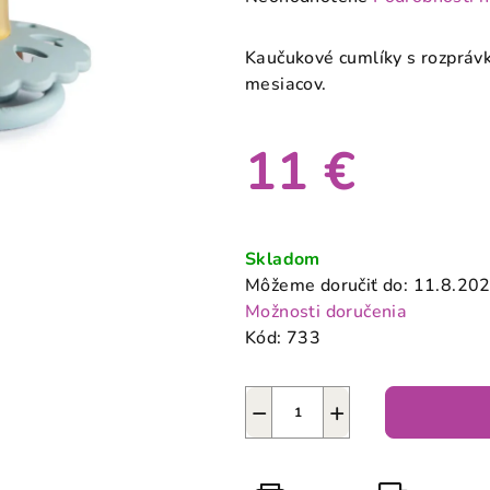
hodnotenie
produktu
Kaučukové cumlíky s rozpráv
je
mesiacov.
0,0
z
11 €
5
hviezdičiek.
Jednotková
cena:
Skladom
Môžeme doručiť do:
11.8.20
Možnosti doručenia
Kód:
733
−
+