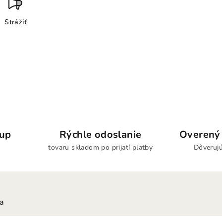
Strážiť
kup
Rýchle odoslanie
Overený 
tovaru skladom po prijatí platby
Dôverujú
ia