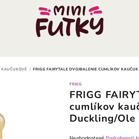
KAUČUKOVÉ
/
FRIGG FAIRYTALE DVOJBALENIE CUMLÍKOV KAUČUK 
FRIGG
FRIGG FAIRYT
cumlíkov kau
Duckling/Ole 
Priemerné
Neohodnotené
Podrobnosti 