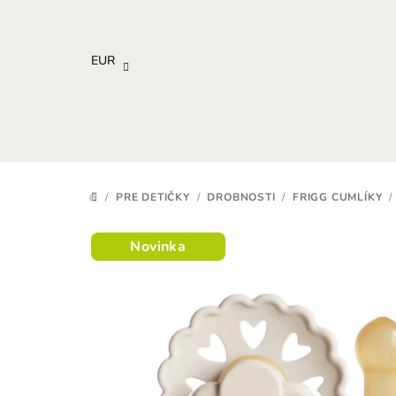
Prejsť
na
obsah
EUR
/
PRE DETIČKY
/
DROBNOSTI
/
FRIGG CUMLÍKY
/
DOMOV
Novinka