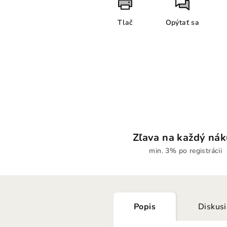
Tlač
Opýtať sa
Zľava na každý ná
min. 3% po registrácii
Popis
Diskus