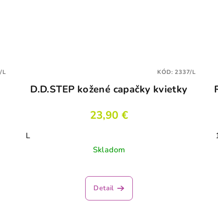
/L
KÓD:
2337/L
D.D.STEP kožené capačky kvietky
23,90 €
L
Skladom
Detail