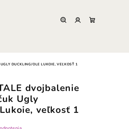
Hľadať
Prihlásenie
Nákupný
košík
UGLY DUCKLING/OLE LUKOIE, VEĽKOSŤ 1
ALE dvojbalenie
čuk Ugly
Lukoie, veľkosť 1
hodnotenia