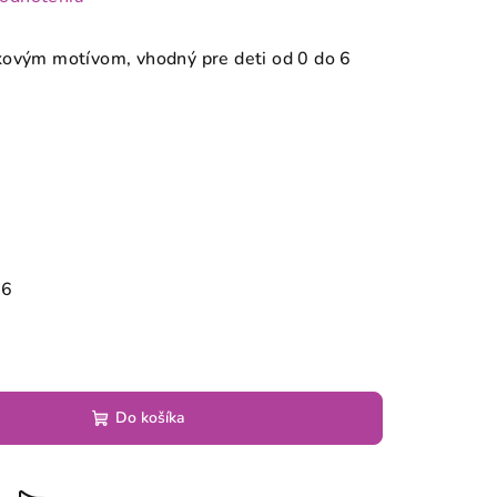
kovým motívom, vhodný pre deti od 0 do 6
26
Do košíka