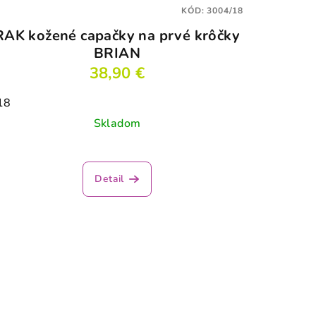
KÓD:
3004/18
RAK kožené capačky na prvé krôčky
BRIAN
38,90 €
18
Skladom
Priemerné
hodnotenie
Detail
produktu
je
4,5
z
5
hviezdičiek.