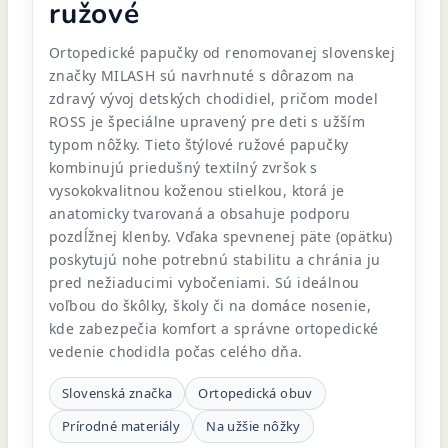
ružové
Ortopedické papučky od renomovanej slovenskej
značky MILASH sú navrhnuté s dôrazom na
zdravý vývoj detských chodidiel, pričom model
ROSS je špeciálne upravený pre deti s užším
typom nôžky. Tieto štýlové ružové papučky
kombinujú priedušný textilný zvršok s
vysokokvalitnou koženou stielkou, ktorá je
anatomicky tvarovaná a obsahuje podporu
pozdĺžnej klenby. Vďaka spevnenej päte (opätku)
poskytujú nohe potrebnú stabilitu a chránia ju
pred nežiaducimi vybočeniami. Sú ideálnou
voľbou do škôlky, školy či na domáce nosenie,
kde zabezpečia komfort a správne ortopedické
vedenie chodidla počas celého dňa.
Slovenská značka
Ortopedická obuv
Prírodné materiály
Na užšie nôžky