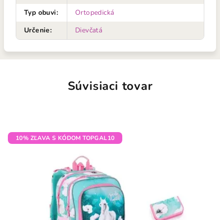
Typ obuvi
:
Ortopedická
Určenie
:
Dievčatá
Súvisiaci tovar
10% ZĽAVA S KÓDOM TOPGAL10