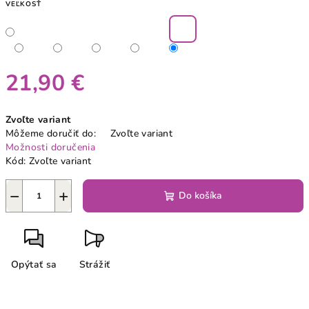
VEĽKOSŤ
21,90 €
Jednotková
Zvoľte variant
cena:
Môžeme doručiť do:
Zvoľte variant
Možnosti doručenia
Kód:
Zvoľte variant
−
+
Do košíka
Opýtať sa
Strážiť