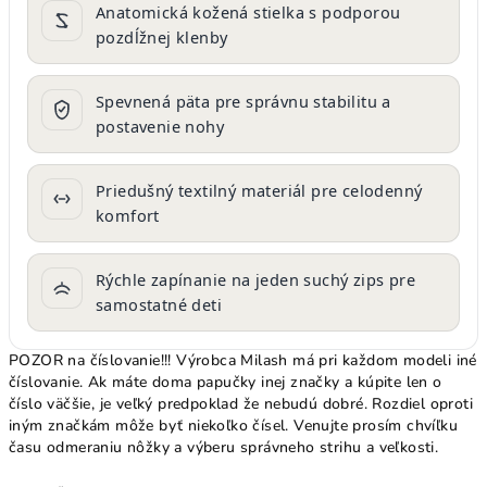
Anatomická kožená stielka s podporou
pozdĺžnej klenby
Spevnená päta pre správnu stabilitu a
postavenie nohy
Priedušný textilný materiál pre celodenný
komfort
Rýchle zapínanie na jeden suchý zips pre
samostatné deti
POZOR na číslovanie!!! Výrobca Milash má pri každom modeli iné
číslovanie. Ak máte doma papučky inej značky a kúpite len o
číslo väčšie, je veľký predpoklad že nebudú dobré. Rozdiel oproti
iným značkám môže byť niekoľko čísel. Venujte prosím chvíľku
času odmeraniu nôžky a výberu správneho strihu a veľkosti.