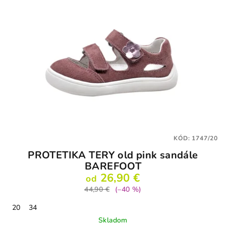
KÓD:
1747/20
PROTETIKA TERY old pink sandále
BAREFOOT
26,90 €
od
44,90 €
(–40 %)
20
34
Skladom