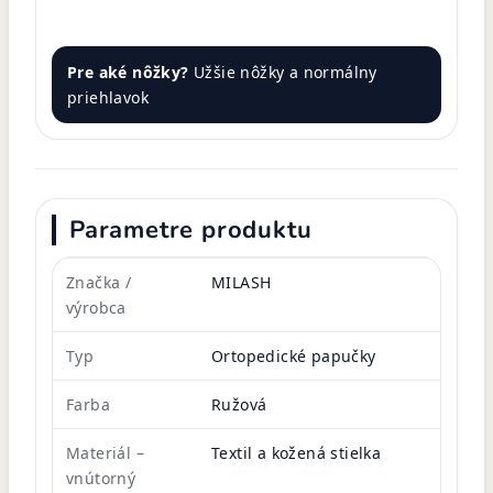
Pre aké nôžky?
Užšie nôžky a normálny
priehlavok
Parametre produktu
Značka /
MILASH
výrobca
Typ
Ortopedické papučky
Farba
Ružová
Materiál –
Textil a kožená stielka
vnútorný