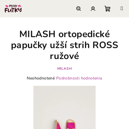
Prejsť
na
obsah
Nákupn
Hľadať
Prihlásenie
MILASH ortopedické
košík
papučky užší strih ROSS
ružové
MILASH
Priemerné
Neohodnotené
Podrobnosti hodnotenia
hodnotenie
produktu
je
0,0
z
5
hviezdičiek.