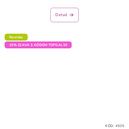
Priemerné
hodnotenie
produktu
Detail
je
4,3
z
5
Novinka
hviezdičiek.
10% ZĽAVA S KÓDOM TOPGAL10
KÓD:
4525