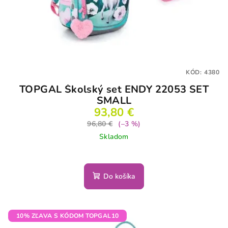
KÓD:
4380
TOPGAL Školský set ENDY 22053 SET
SMALL
93,80 €
96,80 €
(–3 %)
Skladom
Do košíka
10% ZĽAVA S KÓDOM TOPGAL10