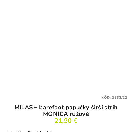
z
5
hviezdičiek.
KÓD:
2163/22
MILASH barefoot papučky širší strih
MONICA ružové
21,90 €