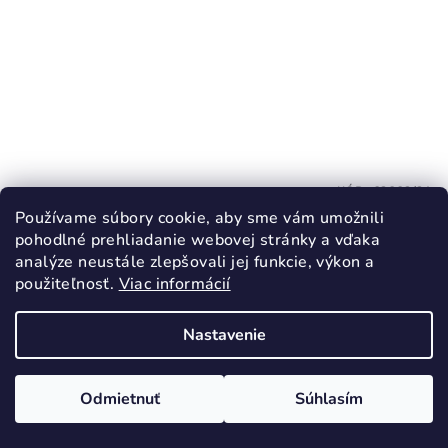
KÓD:
63663/21
Používame súbory cookie, aby sme vám umožnili
MILASH sieťované tenisky FUN SHOES
pohodlné prehliadanie webovej stránky a vďaka
APRICOT PINK Barefoot
analýze neustále zlepšovali jej funkcie, výkon a
44,90 €
použiteľnosť.
Viac informácií
21
24
26
32
34
Nastavenie
Skladom
Odmietnuť
Súhlasím
Detail