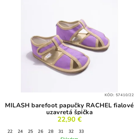
hviezdičiek.
KÓD:
57410/22
MILASH barefoot papučky RACHEL fialové
uzavretá špička
22,90 €
22
24
25
26
28
31
32
33