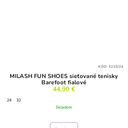
KÓD:
3210/24
MILASH FUN SHOES sieťované tenisky
Barefoot fialové
44,90 €
24
32
Skladom
Priemerné
hodnotenie
produktu