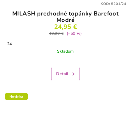
KÓD:
5201/24
MILASH prechodné topánky Barefoot
Modré
24,95 €
49,90 €
(–50 %)
24
Skladom
Detail
Novinka