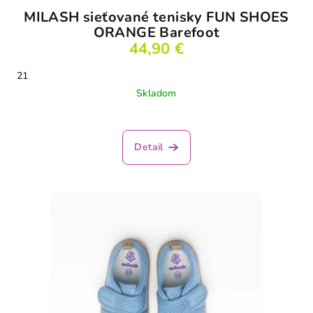
o
MILASH sieťované tenisky FUN SHOES
v
ORANGE Barefoot
44,90 €
21
Skladom
Detail