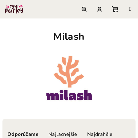
Prejsť
na
obsah
Nákupn
Hľadať
Prihlásenie
Milash
košík
R
a
Odporúčame
Najlacnejšie
Najdrahšie