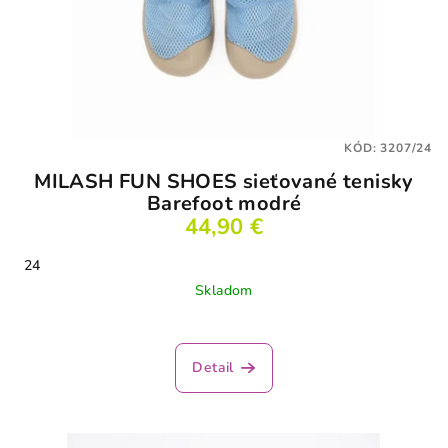
KÓD:
3207/24
MILASH FUN SHOES sieťované tenisky
Barefoot modré
44,90 €
24
Skladom
Priemerné
hodnotenie
produktu
Detail
je
4,2
z
5