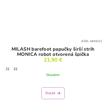
KÓD:
4835/21
MILASH barefoot papučky širší strih
MONICA robot otvorená špička
21,90 €
21
22
Skladom
Priemerné
hodnotenie
produktu
Detail
je
3,5