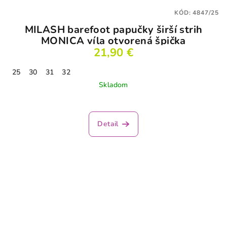
KÓD:
4847/25
MILASH barefoot papučky širší strih
MONICA víla otvorená špička
21,90 €
25
30
31
32
Skladom
Priemerné
hodnotenie
produktu
Detail
je
1,0
z
5
hviezdičiek.