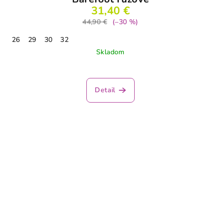
31,40 €
44,90 €
(–30 %)
26
29
30
32
Skladom
Priemerné
hodnotenie
produktu
Detail
je
3,8
z
5
hviezdičiek.