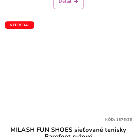
Detail
je
4,3
z
5
VÝPREDAJ
hviezdičiek.
KÓD:
1876/26
MILASH FUN SHOES sieťované tenisky
Barefoot ružové