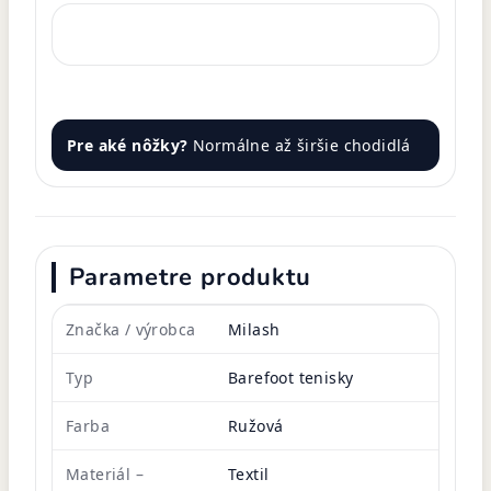
Pre aké nôžky?
Normálne až širšie chodidlá
Parametre produktu
Značka / výrobca
Milash
Typ
Barefoot tenisky
Farba
Ružová
Materiál –
Textil