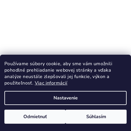
Používame súbory cookie, aby sme vám umožnili
pohodlné prehliadanie webovej stránky a vďaka
analýze neustále zlepšovali jej funkcie, výkon a
použiteľnosť.
Viac informácií
KÓD:
4389
Nastavenie
ACTIVE OUTDOOR Impregnácia na kožu
300ml
8,50 €
Odmietnuť
Súhlasím
Skladom