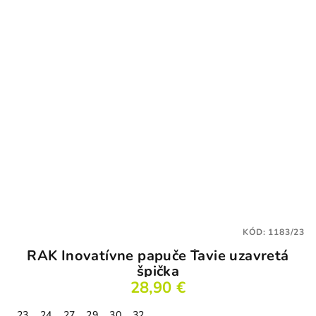
KÓD:
1183/23
RAK Inovatívne papuče Ťavie uzavretá
špička
28,90 €
23
24
27
29
30
32