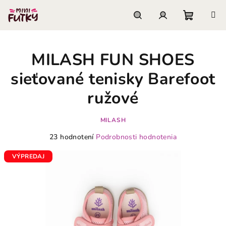
Prejsť
na
obsah
Nákupn
Hľadať
Prihlásenie
MILASH FUN SHOES
košík
sieťované tenisky Barefoot
ružové
MILASH
Priemerné
23 hodnotení
Podrobnosti hodnotenia
hodnotenie
produktu
VÝPREDAJ
je
3,8
z
5
hviezdičiek.