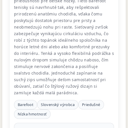
priedušnosti pre detské nôžky. Tieto barefoot
tenisky sú navrhnuté tak, aby rešpektovali
prirodzenú anatómiu chodidla, vďaka čomu
poskytujú dostatok priestoru pre prsty a
neobmedzujú nohu pri raste. Sieťovaný zvršok
zabezpečuje vynikajúcu cirkuláciu vzduchu, čo
robí z týchto topánok ideálneho spoločníka na
horúce letné dni alebo ako komfortné prezuvky
do interiéru. Tenká a vysoko flexibilná podrážka s
nulovým dropom simuluje chôdzu naboso, čím
stimuluje nervové zakončenia a posilňuje
svalstvo chodidla. Jednoduché zapínanie na
suchý zips umožňuje deťom samostatnosť pri
obúvaní, zatiaľ čo štýlový ružový dizajn si
zamiluje každá malá parádnica.
Barefoot
Slovenský výrobca
Priedušné
Nízka hmotnosť