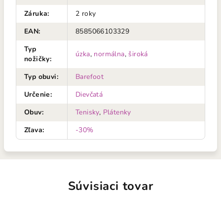
Záruka
:
2 roky
EAN
:
8585066103329
Typ
úzka
,
normálna
,
široká
nožičky
:
Typ obuvi
:
Barefoot
Určenie
:
Dievčatá
Obuv
:
Tenisky
,
Plátenky
Zľava
:
-30%
Súvisiaci tovar