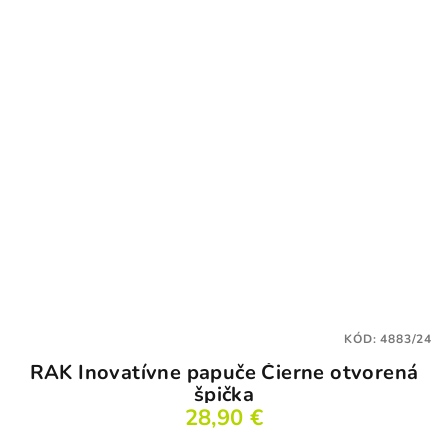
z
5
hviezdičiek.
KÓD:
4883/24
RAK Inovatívne papuče Čierne otvorená
špička
28,90 €