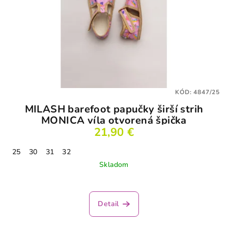
KÓD:
4847/25
MILASH barefoot papučky širší strih
MONICA víla otvorená špička
21,90 €
25
30
31
32
Skladom
Priemerné
hodnotenie
produktu
Detail
je
1,0