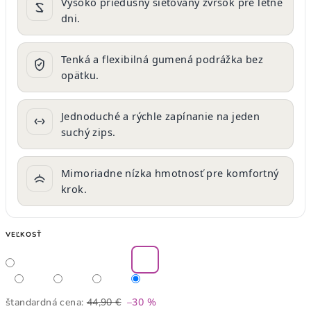
Vysoko priedušný sieťovaný zvršok pre letné
dni.
Tenká a flexibilná gumená podrážka bez
opätku.
Jednoduché a rýchle zapínanie na jeden
suchý zips.
Mimoriadne nízka hmotnosť pre komfortný
krok.
VEĽKOSŤ
štandardná cena:
44,90 €
–30 %