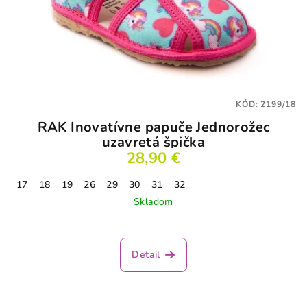
KÓD:
2199/18
RAK Inovatívne papuče Jednorožec
uzavretá špička
28,90 €
17
18
19
26
29
30
31
32
Skladom
Priemerné
hodnotenie
produktu
Detail
je
3,9
z
5