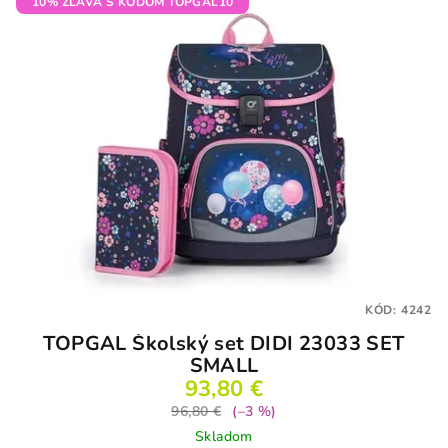
10% ZĽAVA S KÓDOM TOPGAL10
KÓD:
4242
TOPGAL Školský set DIDI 23033 SET
SMALL
93,80 €
96,80 €
(–3 %)
Skladom