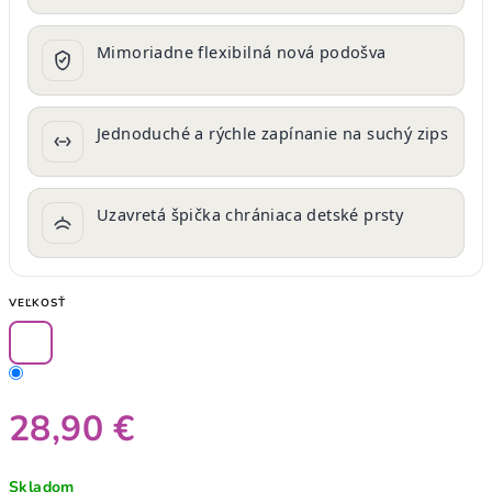
Mimoriadne flexibilná nová podošva
Jednoduché a rýchle zapínanie na suchý zips
Uzavretá špička chrániaca detské prsty
VEĽKOSŤ
28,90 €
Jednotková
Skladom
cena: