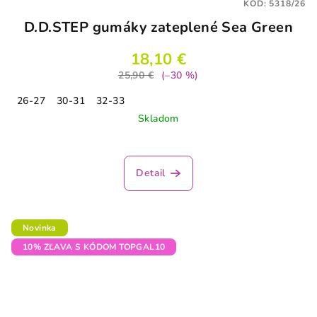
KÓD:
5318/26
D.D.STEP gumáky zateplené Sea Green
18,10 €
25,90 €
(–30 %)
26-27
30-31
32-33
Skladom
Detail
Novinka
10% ZĽAVA S KÓDOM TOPGAL10