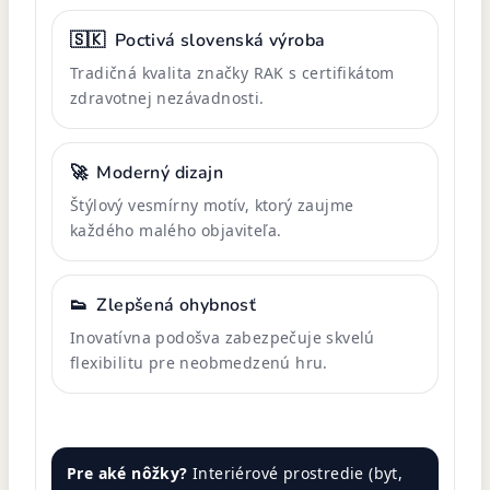
🇸🇰
Poctivá slovenská výroba
Tradičná kvalita značky RAK s certifikátom
zdravotnej nezávadnosti.
🚀
Moderný dizajn
Štýlový vesmírny motív, ktorý zaujme
každého malého objaviteľa.
👟
Zlepšená ohybnosť
Inovatívna podošva zabezpečuje skvelú
flexibilitu pre neobmedzenú hru.
Pre aké nôžky?
Interiérové prostredie (byt,