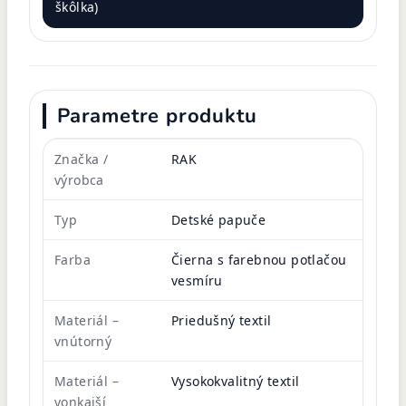
škôlka)
Parametre produktu
Značka /
RAK
výrobca
Typ
Detské papuče
Farba
Čierna s farebnou potlačou
vesmíru
Materiál –
Priedušný textil
vnútorný
Materiál –
Vysokokvalitný textil
vonkajší