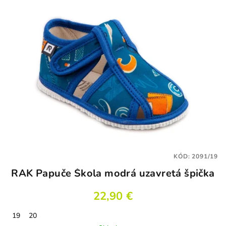
hviezdičiek.
KÓD:
2091/19
RAK Papuče Škola modrá uzavretá špička
22,90 €
19
20