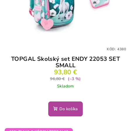
KÓD:
4380
TOPGAL Školský set ENDY 22053 SET
SMALL
93,80 €
96,80 €
(–3 %)
Skladom
Do košíka