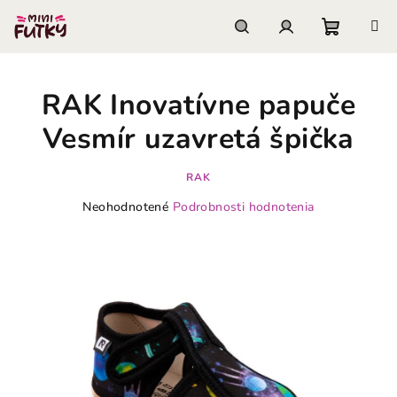
Prejsť
na
obsah
Nákupn
Hľadať
Prihlásenie
RAK Inovatívne papuče
košík
Vesmír uzavretá špička
RAK
Priemerné
Neohodnotené
Podrobnosti hodnotenia
hodnotenie
produktu
je
0,0
z
5
hviezdičiek.