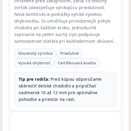
chránené pred zakopnutím, zatiaľ čo textilný
zvršok zabezpečuje vynikajúcu priedušnosť.
Nová konštrukcia podrážky vyniká vysokou
ohybnosťou, čo umožňuje prirodzenejší pohyb
chodidla pri každom kroku. Jednoduché
zapínanie na jeden suchý zips podporuje
samostatnosť dieťaťa pri každodennom obúvaní.
Slovenský výrobca
Priedušné
Vysoká ohybnosť
Certifikovaná kvalita
Tip pre rodiča:
Pred kúpou odporúčame
obkresliť detské chodidlo a pripočítať
nadmerok 10 až 12 mm pre optimálne
pohodlie a priestor na rast.