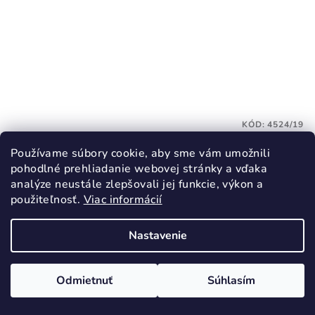
KÓD:
4524/19
RAK Papuče Ceruzky modré uzavretá
Používame súbory cookie, aby sme vám umožnili
špička
pohodlné prehliadanie webovej stránky a vďaka
22,90 €
analýze neustále zlepšovali jej funkcie, výkon a
použiteľnosť.
Viac informácií
19
21
22
23
24
25
26
32
Skladom
Nastavenie
Detail
Odmietnuť
Súhlasím