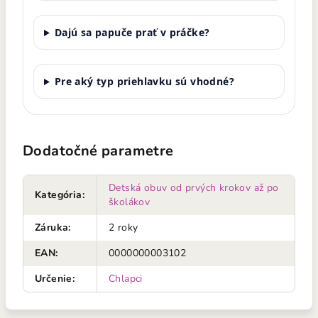
Dajú sa papuče prať v práčke?
Pre aký typ priehlavku sú vhodné?
Dodatočné parametre
Detská obuv od prvých krokov až po
Kategória
:
školákov
Záruka
:
2 roky
EAN
:
0000000003102
Určenie
:
Chlapci