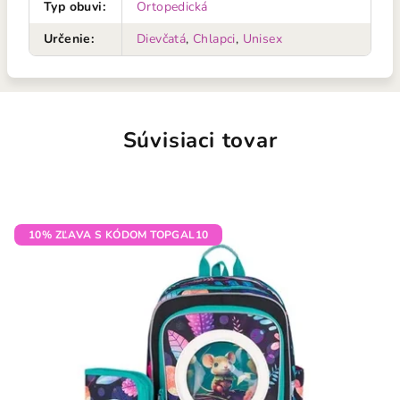
Typ obuvi
:
Ortopedická
Určenie
:
Dievčatá
,
Chlapci
,
Unisex
Súvisiaci tovar
10% ZĽAVA S KÓDOM TOPGAL10