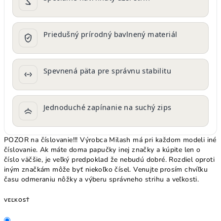
Priedušný prírodný bavlnený materiál
Spevnená päta pre správnu stabilitu
Jednoduché zapínanie na suchý zips
POZOR na číslovanie!!! Výrobca Milash má pri každom modeli iné
číslovanie. Ak máte doma papučky inej značky a kúpite len o
číslo väčšie, je veľký predpoklad že nebudú dobré. Rozdiel oproti
iným značkám môže byť niekoľko čísel. Venujte prosím chvíľku
času odmeraniu nôžky a výberu správneho strihu a veľkosti.
VEĽKOSŤ