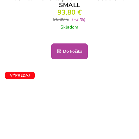
SMALL
93,80 €
96,80 €
(–3 %)
Skladom
Do košíka
VÝPREDAJ