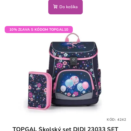
Do košíka
10% ZĽAVA S KÓDOM TOPGAL10
KÓD:
4242
TOPGAL Školský set DIDI 23033 SET