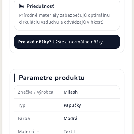
🌬️
Priedušnosť
Prírodné materiály zabezpečujú optimálnu
cirkuláciu vzduchu a odvádzajú vlhkosť.
Pre aké nôžky?
Užšie a normálne nôžky
Parametre produktu
Značka / výrobca
Milash
Typ
Papučky
Farba
Modrá
Materiál –
Textil