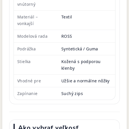
vnútorný
Materiál –
Textil
vonkajší
Modelová rada
ROSS
Podrážka
Syntetická / Guma
Stielka
Kožená s podporou
klenby
Vhodné pre
Užšie a normálne nôžky
Zapínanie
Suchý zips
Ako vybrať veľkosť