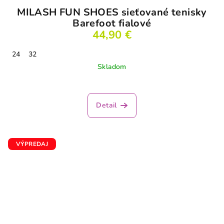
MILASH FUN SHOES sieťované tenisky
Barefoot fialové
44,90 €
24
32
Skladom
Priemerné
hodnotenie
produktu
Detail
je
4,3
z
5
VÝPREDAJ
hviezdičiek.