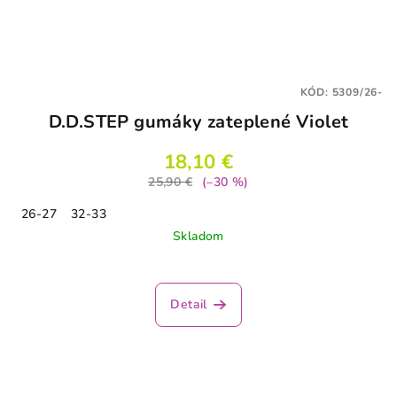
KÓD:
5309/26-
D.D.STEP gumáky zateplené Violet
18,10 €
25,90 €
(–30 %)
26-27
32-33
Skladom
Detail