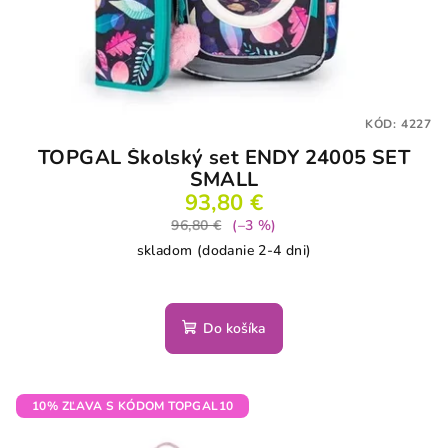
KÓD:
4227
TOPGAL Školský set ENDY 24005 SET
SMALL
93,80 €
96,80 €
(–3 %)
skladom (dodanie 2-4 dni)
Do košíka
10% ZĽAVA S KÓDOM TOPGAL10