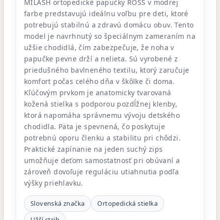
MILASH ortopedické papučky ROSS v modrej
farbe predstavujú ideálnu voľbu pre deti, ktoré
potrebujú stabilnú a zdravú domácu obuv. Tento
model je navrhnutý so špeciálnym zameraním na
užšie chodidlá, čím zabezpečuje, že noha v
papučke pevne drží a nelieta. Sú vyrobené z
priedušného bavlneného textilu, ktorý zaručuje
komfort počas celého dňa v škôlke či doma.
Kľúčovým prvkom je anatomicky tvarovaná
kožená stielka s podporou pozdĺžnej klenby,
ktorá napomáha správnemu vývoju detského
chodidla. Päta je spevnená, čo poskytuje
potrebnú oporu členku a stabilitu pri chôdzi.
Praktické zapínanie na jeden suchý zips
umožňuje deťom samostatnosť pri obúvaní a
zároveň dovoľuje reguláciu utiahnutia podľa
výšky priehlavku.
Slovenská značka
Ortopedická stielka
Užší strih