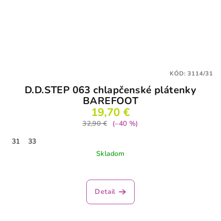
KÓD:
3114/31
D.D.STEP 063 chlapčenské plátenky
BAREFOOT
19,70 €
32,90 €
(–40 %)
31
33
Skladom
Detail