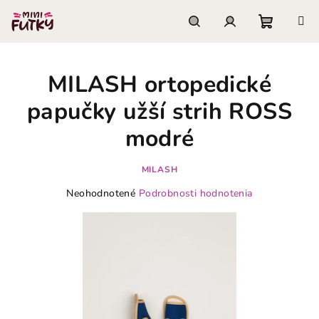
Prejsť
na
obsah
Nákupn
Hľadať
Prihlásenie
MILASH ortopedické
košík
papučky užší strih ROSS
modré
MILASH
Priemerné
Neohodnotené
Podrobnosti hodnotenia
hodnotenie
produktu
je
0,0
z
5
hviezdičiek.