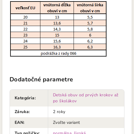
Dodatočné parametre
Detská obuv od prvých krokov až
Kategória
:
po školákov
Záruka
:
2 roky
EAN
:
Zvoľte variant
Typ nožičky
:
normálna
,
široká