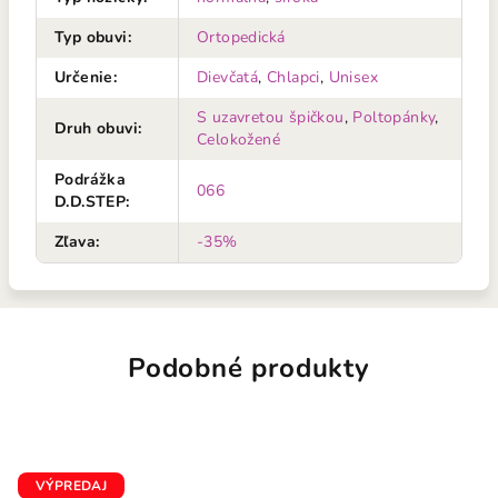
Typ obuvi
:
Ortopedická
Určenie
:
Dievčatá
,
Chlapci
,
Unisex
S uzavretou špičkou
,
Poltopánky
,
Druh obuvi
:
Celokožené
Podrážka
066
D.D.STEP
:
Zľava
:
-35%
Podobné produkty
VÝPREDAJ