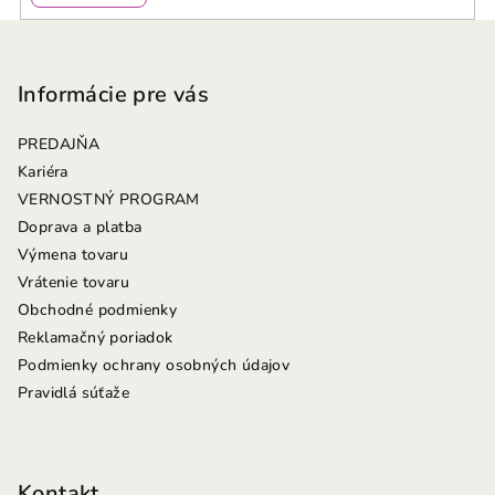
Z
á
p
Informácie pre vás
ä
PREDAJŇA
t
Kariéra
i
VERNOSTNÝ PROGRAM
e
Doprava a platba
Výmena tovaru
Vrátenie tovaru
Obchodné podmienky
Reklamačný poriadok
Podmienky ochrany osobných údajov
Pravidlá súťaže
Kontakt