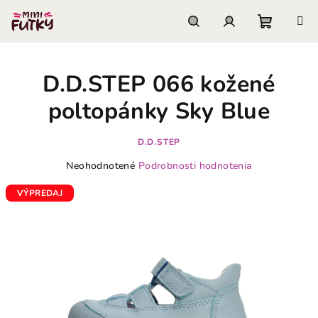
Prejsť
na
obsah
Nákupn
Hľadať
Prihlásenie
D.D.STEP 066 kožené
košík
poltopánky Sky Blue
D.D.STEP
Priemerné
Neohodnotené
Podrobnosti hodnotenia
hodnotenie
produktu
VÝPREDAJ
je
0,0
z
5
hviezdičiek.