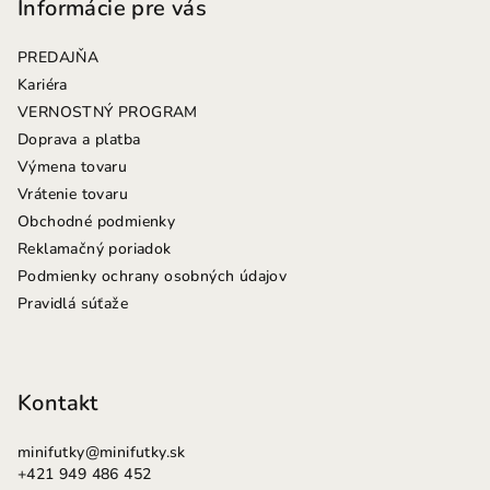
p
Informácie pre vás
ä
PREDAJŇA
t
Kariéra
i
VERNOSTNÝ PROGRAM
e
Doprava a platba
Výmena tovaru
Vrátenie tovaru
Obchodné podmienky
Reklamačný poriadok
Podmienky ochrany osobných údajov
Pravidlá súťaže
Kontakt
minifutky
@
minifutky.sk
+421 949 486 452