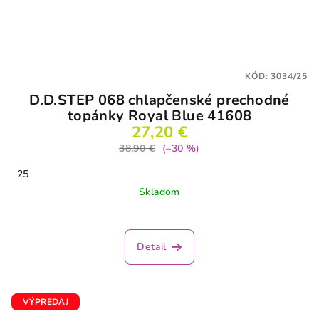
KÓD:
3034/25
D.D.STEP 068 chlapčenské prechodné
topánky Royal Blue 41608
27,20 €
38,90 €
(–30 %)
25
Skladom
Detail
VÝPREDAJ