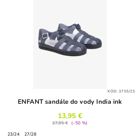
KÓD:
3735/23
ENFANT sandále do vody India ink
13,95 €
27,95 €
(–50 %)
23/24
27/28