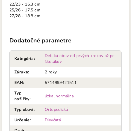
22/23 - 16.3 cm
25/26 - 17.5 cm
27/28 - 18.8 cm
Dodatočné parametre
Detská obuv od prvých krokov až po
Kategória
:
školákov
Záruka
:
2 roky
EAN
:
5714999421511
Typ
úzka
,
normálna
nožičky
:
Typ obuvi
:
Ortopedická
Určenie
:
Dievčatá
Druh