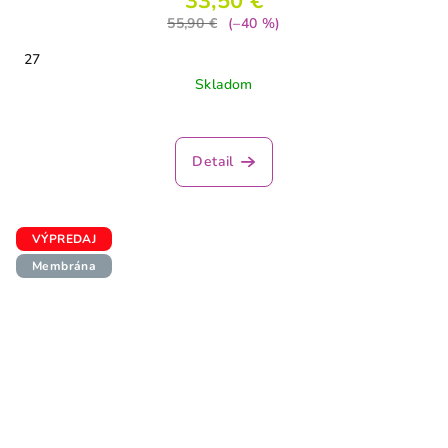
33,50 €
55,90 €
(–40 %)
27
Skladom
Detail
VÝPREDAJ
Membrána