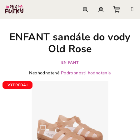
Prejsť
na
obsah
Nákupn
Hľadať
Prihlásenie
ENFANT sandále do vody
košík
Old Rose
EN FANT
Priemerné
Neohodnotené
Podrobnosti hodnotenia
hodnotenie
produktu
VÝPREDAJ
je
0,0
z
5
hviezdičiek.