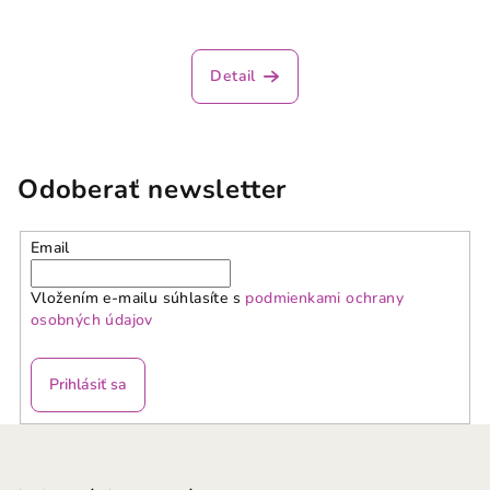
Detail
Odoberať newsletter
Email
Vložením e-mailu súhlasíte s
podmienkami ochrany
osobných údajov
Prihlásiť sa
Z
á