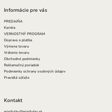
á
p
Informácie pre vás
ä
PREDAJŇA
t
Kariéra
i
VERNOSTNÝ PROGRAM
e
Doprava a platba
Výmena tovaru
Vrátenie tovaru
Obchodné podmienky
Reklamačný poriadok
Podmienky ochrany osobných údajov
Pravidlá súťaže
Kontakt
minifutky
@
minifutky.sk