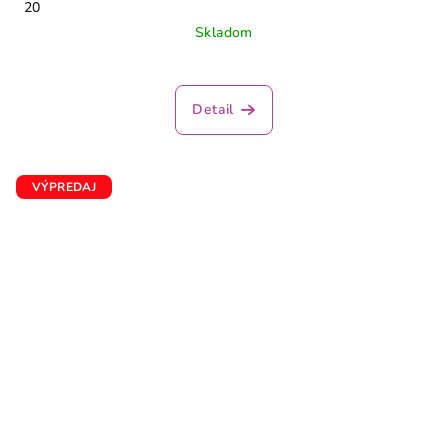
20
Skladom
Priemerné
hodnotenie
produktu
Detail
je
2,5
z
5
VÝPREDAJ
hviezdičiek.