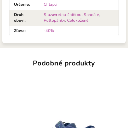
Určenie
:
Chlapci
Druh
S uzavretou špičkou
,
Sandále
,
obuvi
:
Poltopánky
,
Celokožené
Zľava
:
-40%
Podobné produkty