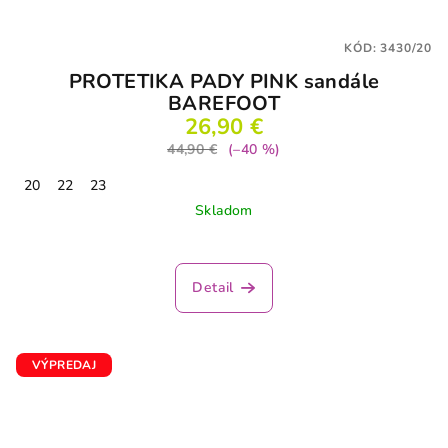
KÓD:
3430/20
PROTETIKA PADY PINK sandále
BAREFOOT
26,90 €
44,90 €
(–40 %)
20
22
23
Skladom
Priemerné
hodnotenie
produktu
Detail
je
4,0
z
5
VÝPREDAJ
hviezdičiek.