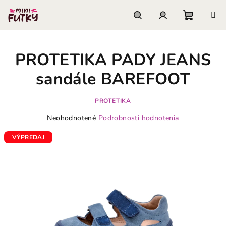
Prejsť
na
obsah
Nákupn
Hľadať
Prihlásenie
PROTETIKA PADY JEANS
košík
sandále BAREFOOT
PROTETIKA
Priemerné
Neohodnotené
Podrobnosti hodnotenia
hodnotenie
produktu
VÝPREDAJ
je
0,0
z
5
hviezdičiek.