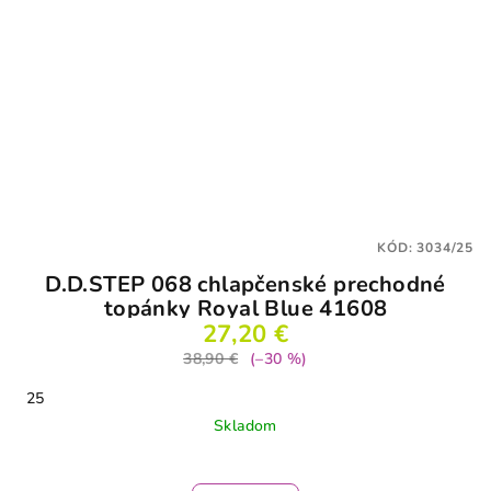
KÓD:
3034/25
D.D.STEP 068 chlapčenské prechodné
topánky Royal Blue 41608
27,20 €
38,90 €
(–30 %)
25
Skladom