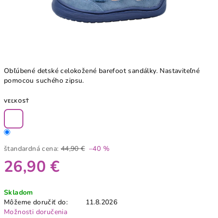
Obľúbené detské celokožené barefoot sandálky. Nastaviteľné
pomocou suchého zipsu.
VEĽKOSŤ
štandardná cena:
44,90 €
–40 %
26,90 €
Jednotková
Skladom
cena:
Môžeme doručiť do:
11.8.2026
Možnosti doručenia