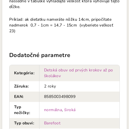
následne v tabuľke vyhľadajte veľkosť ktorá vyhovuje tejto
dĺžke.
Príklad: ak dieťatku nameráte nôžku 14cm, pripočítate
nadmerok 0,7 - 1cm = 14,7 - 15cm (vyberiete veľkosť
23)
Dodatočné parametre
Detská obuv od prvých krokov až po
Kategória
:
školákov
Záruka
:
2 roky
EAN
:
8585003498099
Typ
normálna
,
široká
nožičky
:
Typ obuvi
:
Barefoot