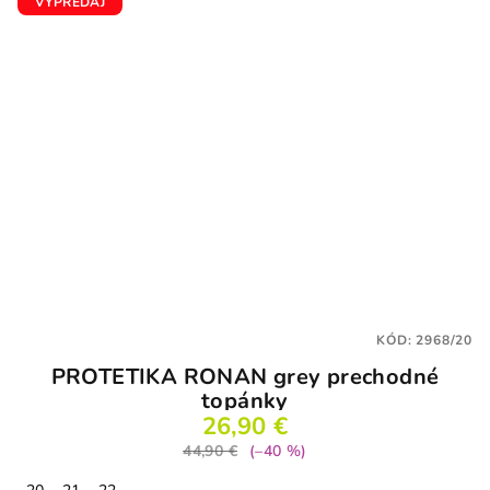
VÝPREDAJ
KÓD:
2968/20
PROTETIKA RONAN grey prechodné
topánky
26,90 €
44,90 €
(–40 %)