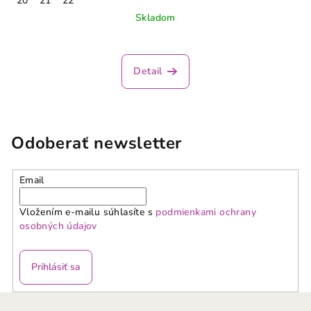
20
21
22
Skladom
Detail
Odoberať newsletter
Email
Vložením e-mailu súhlasíte s
podmienkami ochrany
osobných údajov
Prihlásiť sa
Z