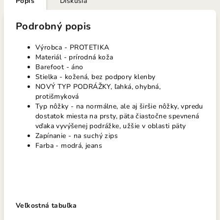
Popis
Diskusia
Podrobný popis
Výrobca - PROTETIKA
Materiál - prírodná koža
Barefoot - áno
Stielka - kožená, bez podpory klenby
NOVÝ TYP PODRÁŽKY, ľahká, ohybná,
protišmyková
Typ nôžky - na normálne, ale aj širšie nôžky, vpredu
dostatok miesta na prsty, päta čiastočne spevnená
vďaka vyvýšenej podrážke, užšie v oblasti päty
Zapínanie - na suchý zips
Farba - modrá, jeans
Veľkostná tabuľka