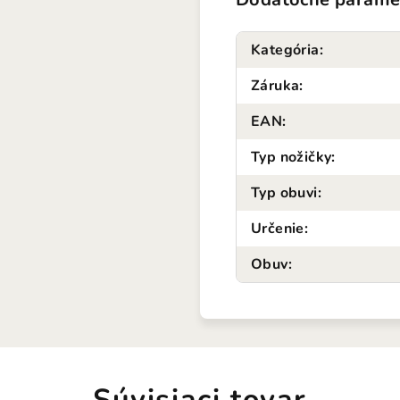
Kategória
:
Záruka
:
EAN
:
Typ nožičky
:
Typ obuvi
:
Určenie
:
Obuv
:
Súvisiaci tovar