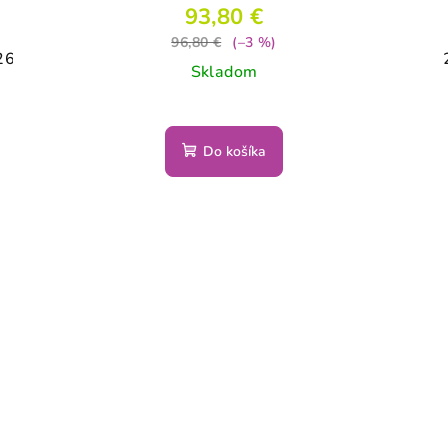
93,80 €
96,80 €
(–3 %)
26
27
28
29
30
31
32
Skladom
Do košíka