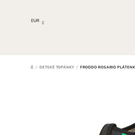
Prejsť
na
obsah
EUR
/
DETSKÉ TOPÁNKY
/
FRODDO ROSARIO PLÁTENK
DOMOV