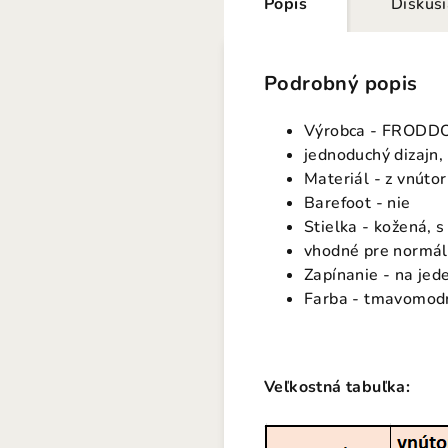
Popis
Diskus
Podrobný popis
Výrobca - FRODD
jednoduchý dizajn,
Materiál -
z vnútor
Barefoot - nie
Stielka - kožená, 
vhodné pre normáln
Zapínanie - na jed
Farba - tmavomod
Veľkostná tabuľka: