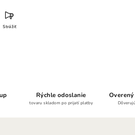
Strážiť
kup
Rýchle odoslanie
Overený 
tovaru skladom po prijatí platby
Dôverujú