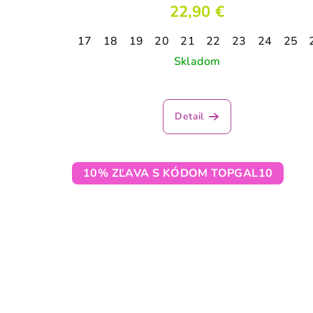
22,90 €
17
18
19
20
21
22
23
24
25
Skladom
Priemerné
hodnotenie
Detail
produktu
je
5,0
z
10% ZĽAVA S KÓDOM TOPGAL10
5
hviezdičiek.