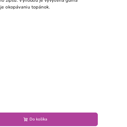
ho zipsu. Výhodou je vyvýšená guma
uje okopávaniu topánok.
6
Do košíka