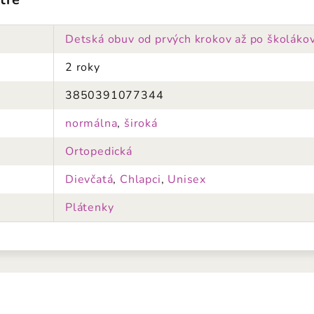
Detská obuv od prvých krokov až po školáko
2 roky
3850391077344
normálna
,
široká
Ortopedická
Dievčatá
,
Chlapci
,
Unisex
Plátenky