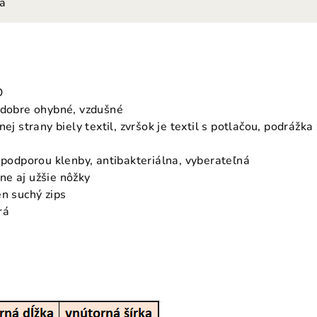
ia
O
 dobre ohybné, vzdušné
nej strany biely textil, zvršok je textil s potlačou, podrážk
s podporou klenby, antibakteriálna, vyberateľná
e aj užšie nôžky
en suchý zips
rá