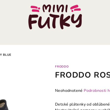
Y BLUE
FRODDO
FRODDO ROSA
Priemerné
Neohodnotené
Podrobnosti 
hodnotenie
produktu
Detské plátenky od obľúben
je