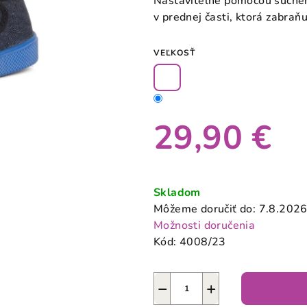
Nastaviteľné pomocou suché
0,0
v prednej časti, ktorá zabraň
z
5
VEĽKOSŤ
hviezdičiek.
29,90 €
Jednotková
cena:
Skladom
Môžeme doručiť do:
7.8.202
Možnosti doručenia
Kód:
4008/23
−
+