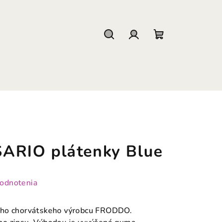
Hľadať
Prihlásenie
Nákupný
košík
RIO plátenky Blue
hodnotenia
ého chorvátskeho výrobcu FRODDO.