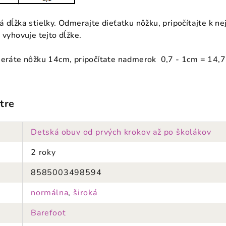
á dĺžka stielky. Odmerajte dieťatku nôžku, pripočítajte k n
 vyhovuje tejto dĺžke.
meráte nôžku 14cm, pripočítate nadmerok 0,7 - 1cm = 14,7
tre
Detská obuv od prvých krokov až po školákov
2 roky
8585003498594
normálna
,
široká
Barefoot