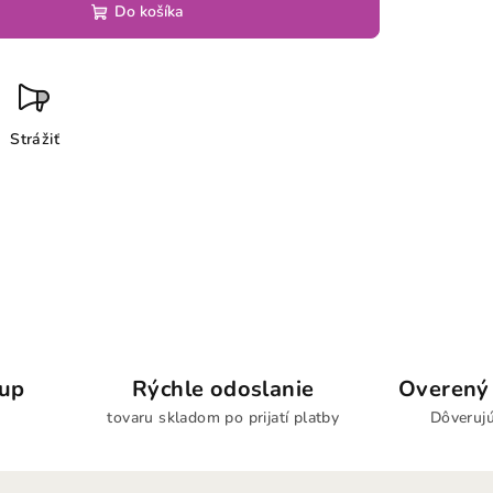
Do košíka
Strážiť
kup
Rýchle odoslanie
Overený 
tovaru skladom po prijatí platby
Dôverujú