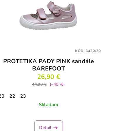
KÓD:
3430/20
PROTETIKA PADY PINK sandále
BAREFOOT
26,90 €
44,90 €
(–40 %)
20
22
23
Skladom
Priemerné
hodnotenie
Detail
produktu