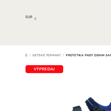
Prejsť
na
obsah
EUR
/
DETSKÉ TOPÁNKY
/
PROTETIKA PADY DENIM S
DOMOV
VÝPREDAJ