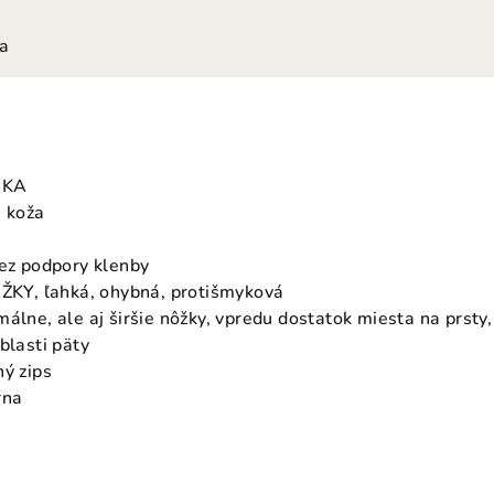
ia
IKA
á koža
bez podpory klenby
Y, ľahká, ohybná, protišmyková
málne, ale aj širšie nôžky, vpredu dostatok miesta na prst
blasti päty
hý zips
rna