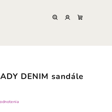
Hľadať
Prihlásenie
Nákupný
košík
ADY DENIM sandále
hodnotenia