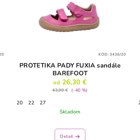
20
KÓD:
3436/20
e
PROTETIKA PADY FUXIA sandále
BAREFOOT
26,30 €
od
43,90 €
(–40 %)
20
22
27
Skladom
Detail