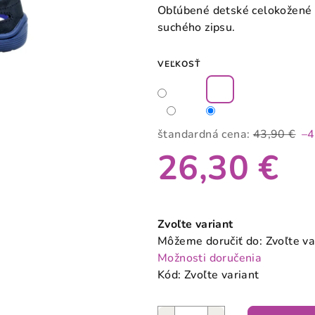
produktu
Obľúbené detské celokožené 
je
suchého zipsu.
0,0
z
VEĽKOSŤ
5
hviezdičiek.
štandardná cena:
43,90 €
–
26,30 €
Jednotková
cena:
Zvoľte variant
Môžeme doručiť do:
Zvoľte va
Možnosti doručenia
Kód:
Zvoľte variant