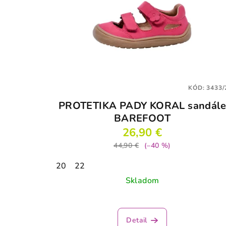
KÓD:
3433/
PROTETIKA PADY KORAL sandál
BAREFOOT
26,90 €
44,90 €
(–40 %)
20
22
Skladom
Detail