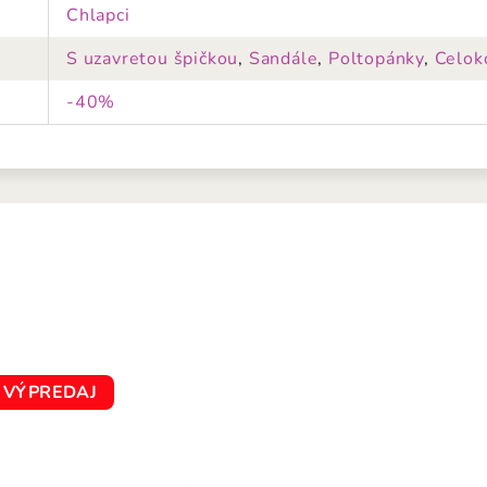
Chlapci
S uzavretou špičkou
,
Sandále
,
Poltopánky
,
Celok
-40%
VÝPREDAJ