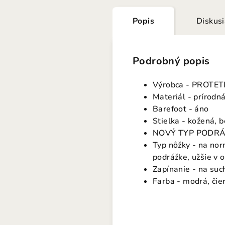
Popis
Diskus
Podrobný popis
Výrobca - PROTET
Materiál - prírodn
Barefoot - áno
Stielka - kožená, 
NOVÝ TYP PODRÁŽK
Typ nôžky - na nor
podrážke, užšie v o
Zapínanie - na suc
Farba - modrá, čie