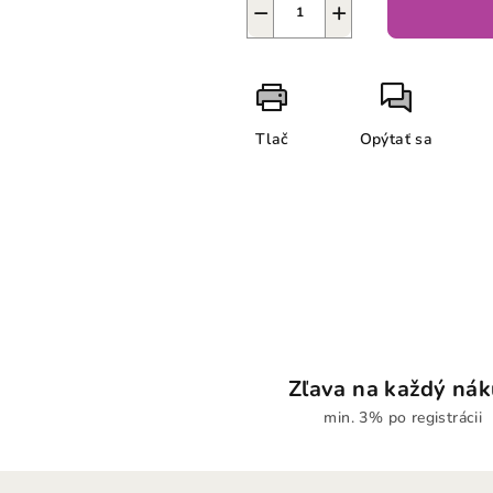
−
+
Tlač
Opýtať sa
Zľava na každý ná
min. 3% po registrácii