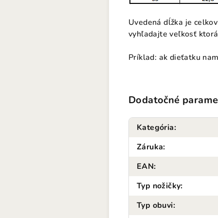
Uvedená dĺžka je celkov
vyhľadajte veľkosť ktorá
Príklad: ak dieťatku na
Dodatočné parame
Kategória
:
Záruka
:
EAN
:
Typ nožičky
:
Typ obuvi
: