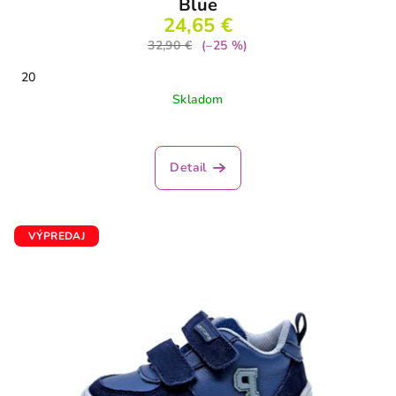
Blue
24,65 €
32,90 €
(–25 %)
20
Skladom
Priemerné
hodnotenie
produktu
Detail
je
3,6
z
5
VÝPREDAJ
hviezdičiek.