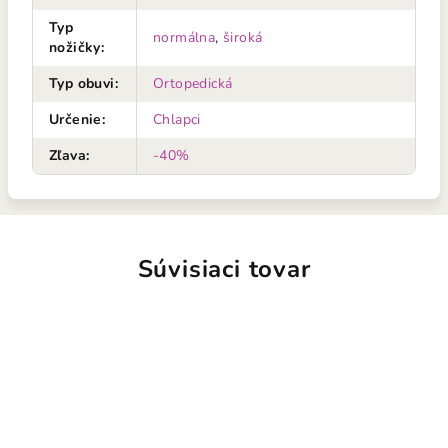
Typ
normálna
,
široká
nožičky
:
Typ obuvi
:
Ortopedická
Určenie
:
Chlapci
Zľava
:
-40%
Súvisiaci tovar