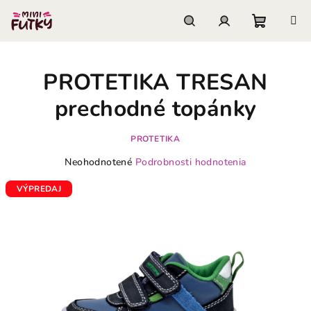
Prejsť
na
obsah
Nákupn
Hľadať
Prihlásenie
PROTETIKA TRESAN
košík
prechodné topánky
PROTETIKA
Priemerné
Neohodnotené
Podrobnosti hodnotenia
hodnotenie
produktu
VÝPREDAJ
je
0,0
z
5
hviezdičiek.