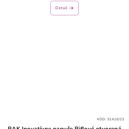
Detail
KÓD:
51416/23
RAK Inovatívne papuče Riflové otvorená