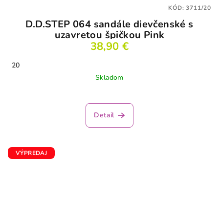
KÓD:
3711/20
D.D.STEP 064 sandále dievčenské s
uzavretou špičkou Pink
38,90 €
20
Skladom
Priemerné
hodnotenie
produktu
Detail
je
2,5
z
5
VÝPREDAJ
hviezdičiek.