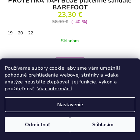
PROTETIKA TAFI BLUE plátenné sandále
BAREFOOT
23,30 €
38,90 €
(–40 %)
19
20
22
Skladom
Detail
Používame súbory cookie, aby sme vám umožnili
pohodlné prehliadanie webovej stránky a vďaka
analýze neustále zlepšovali jej funkcie, výkon a
použiteľnosť.
Viac informácií
VÝPREDAJ
Nastavenie
Odmietnuť
Súhlasím