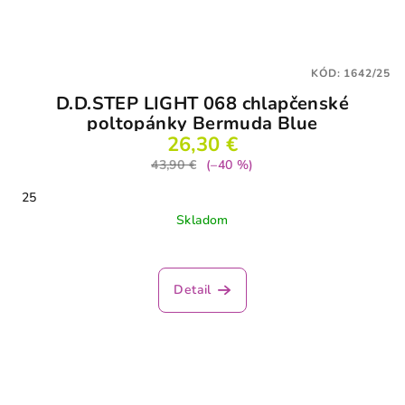
KÓD:
1642/25
D.D.STEP LIGHT 068 chlapčenské
poltopánky Bermuda Blue
26,30 €
43,90 €
(–40 %)
25
Skladom
Detail