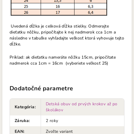
Uvedená dĺžka je celková dĺžka stielky. Odmerajte
dieťatku nôžku, pripočítajte k nej nadmerok cca 1cm a
následne v tabuľke vyhľadajte veľkosť ktorá vyhovuje tejto
dĺžke.
Príklad: ak dieťatku nameráte nôžku 15cm, pripočítate
nadmerok cca 1cm = 16cm (vyberiete veľkosť 25)
Dodatočné parametre
Detská obuv od prvých krokov až po
Kategória
:
školákov
Záruka
:
2 roky
EAN
:
Zvoľte variant