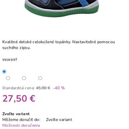
Kvalitné detské celokožené topánky. Nastaviteľné pomocou
suchého zipsu.
VEĽKOSŤ
štandardná cena:
45,90 €
–40 %
27,50 €
Jednotková
Zvoľte variant
cena:
Môžeme doručiť do:
Zvoľte variant
Možnosti doručenia