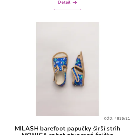
Detail
KÓD:
4835/21
MILASH barefoot papučky širší strih