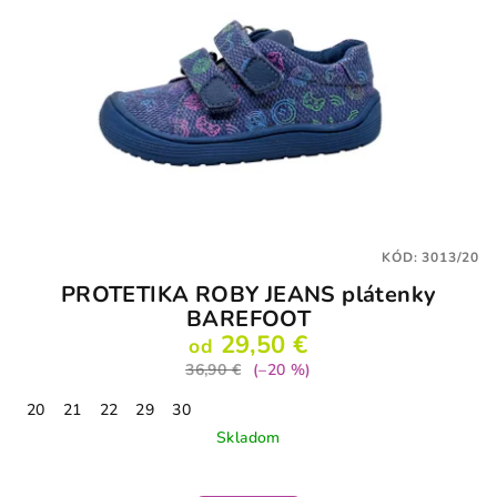
KÓD:
3013/20
PROTETIKA ROBY JEANS plátenky
BAREFOOT
29,50 €
od
36,90 €
(–20 %)
20
21
22
29
30
Skladom