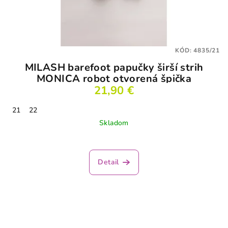
KÓD:
4835/21
MILASH barefoot papučky širší strih
MONICA robot otvorená špička
21,90 €
21
22
Skladom
Priemerné
hodnotenie
produktu
Detail
je
3,5
z
5
hviezdičiek.