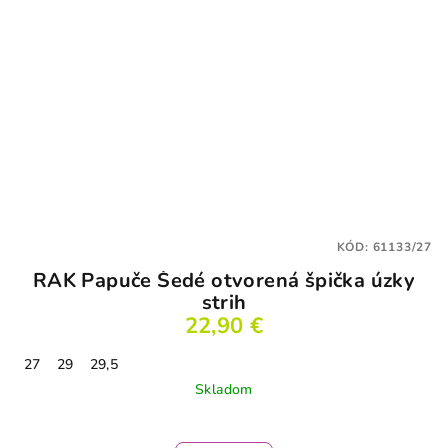
KÓD:
61133/27
RAK Papuče Šedé otvorená špička úzky
strih
22,90 €
27
29
29,5
Skladom