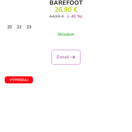
BAREFOOT
26,90 €
44,90 €
(–40 %)
20
22
23
Skladom
Priemerné
hodnotenie
produktu
Detail
je
4,0
z
5
VÝPREDAJ
hviezdičiek.