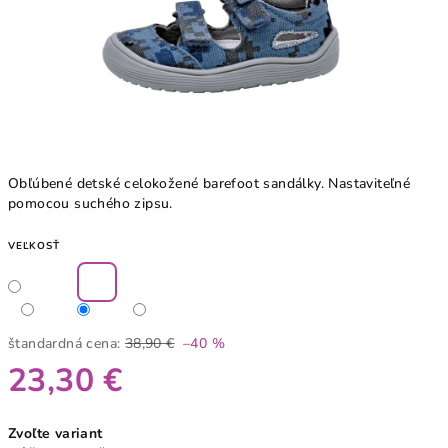
Obľúbené detské celokožené barefoot sandálky. Nastaviteľné
pomocou suchého zipsu.
VEĽKOSŤ
štandardná cena:
38,90 €
–40 %
23,30 €
Jednotková
Zvoľte variant
cena: