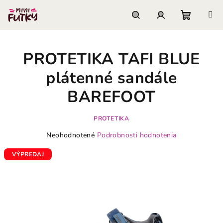
Prejsť
na
obsah
Nákupn
Hľadať
Prihlásenie
PROTETIKA TAFI BLUE
košík
plátenné sandále
BAREFOOT
PROTETIKA
Priemerné
Neohodnotené
Podrobnosti hodnotenia
hodnotenie
produktu
VÝPREDAJ
je
0,0
z
5
hviezdičiek.