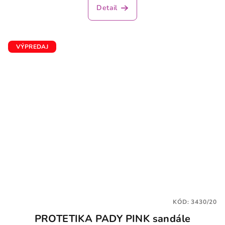
produktu
Detail
je
5,0
z
5
VÝPREDAJ
hviezdičiek.
KÓD:
3430/20
PROTETIKA PADY PINK sandále