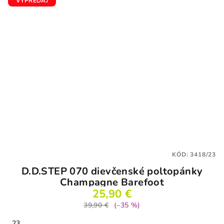
VÝPREDAJ
KÓD:
3418/23
D.D.STEP 070 dievčenské poltopánky
Champagne Barefoot
25,90 €
39,90 €
(–35 %)
23