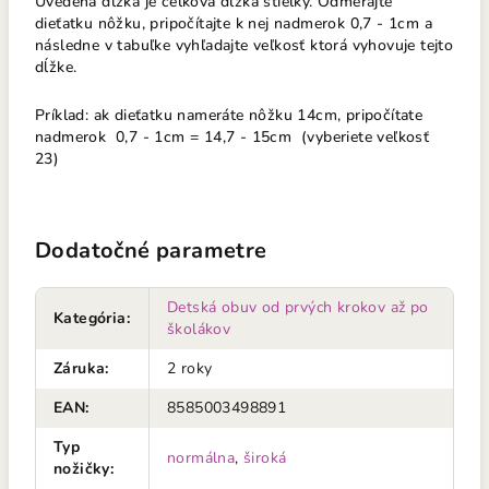
Uvedená dĺžka je celková dĺžka stielky. Odmerajte
dieťatku nôžku, pripočítajte k nej nadmerok 0,7 - 1cm a
následne v tabuľke vyhľadajte veľkosť ktorá vyhovuje tejto
dĺžke.
Príklad: ak dieťatku nameráte nôžku 14cm, pripočítate
nadmerok 0,7 - 1cm = 14,7 - 15cm (vyberiete veľkosť
23)
Dodatočné parametre
Detská obuv od prvých krokov až po
Kategória
:
školákov
Záruka
:
2 roky
EAN
:
8585003498891
Typ
normálna
,
široká
nožičky
: