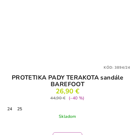
KÓD:
3894/24
PROTETIKA PADY TERAKOTA sandále
BAREFOOT
26,90 €
44,90 €
(–40 %)
24
25
Skladom
Priemerné
hodnotenie