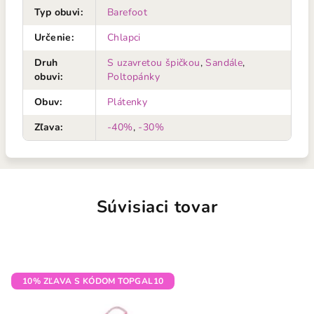
Typ obuvi
:
Barefoot
Určenie
:
Chlapci
Druh
S uzavretou špičkou
,
Sandále
,
obuvi
:
Poltopánky
Obuv
:
Plátenky
Zľava
:
-40%
,
-30%
Súvisiaci tovar
10% ZĽAVA S KÓDOM TOPGAL10