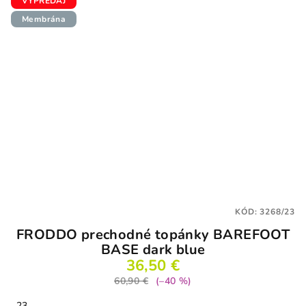
VÝPREDAJ
Membrána
KÓD:
3268/23
FRODDO prechodné topánky BAREFOOT
BASE dark blue
36,50 €
60,90 €
(–40 %)
23