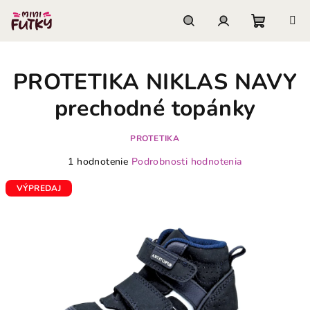
Prejsť
na
obsah
Nákupn
Hľadať
Prihlásenie
PROTETIKA NIKLAS NAVY
košík
prechodné topánky
PROTETIKA
Priemerné
1 hodnotenie
Podrobnosti hodnotenia
hodnotenie
produktu
VÝPREDAJ
je
5,0
z
5
hviezdičiek.