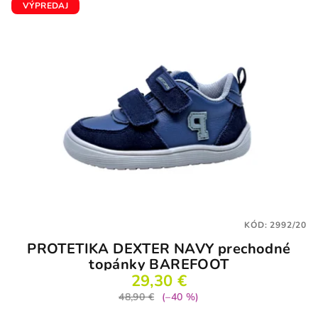
VÝPREDAJ
KÓD:
2992/20
PROTETIKA DEXTER NAVY prechodné
topánky BAREFOOT
29,30 €
48,90 €
(–40 %)