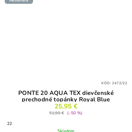
Membrána
KÓD:
2472/22
PONTE 20 AQUA TEX dievčenské
prechodné topánky Royal Blue
25,95 €
51,90 €
(–50 %)
22
Skladom