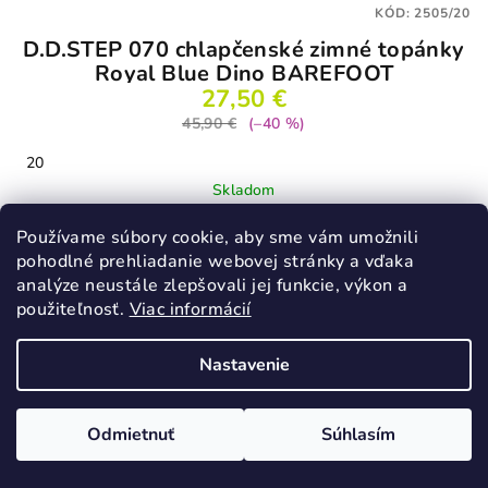
KÓD:
2505/20
D.D.STEP 070 chlapčenské zimné topánky
Royal Blue Dino BAREFOOT
27,50 €
45,90 €
(–40 %)
20
Skladom
Používame súbory cookie, aby sme vám umožnili
pohodlné prehliadanie webovej stránky a vďaka
Detail
analýze neustále zlepšovali jej funkcie, výkon a
použiteľnosť.
Viac informácií
Nastavenie
Odoberať newsletter
Odmietnuť
Súhlasím
Email