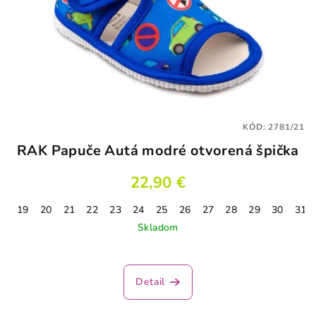
KÓD:
2781/21
RAK Papuče Autá modré otvorená špička
22,90 €
19
20
21
22
23
24
25
26
27
28
29
30
31
Skladom
Priemerné
hodnotenie
produktu
Detail
je
3,1