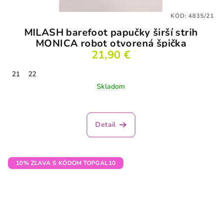
KÓD:
4835/21
MILASH barefoot papučky širší strih
MONICA robot otvorená špička
21,90 €
21
22
Skladom
Priemerné
hodnotenie
produktu
Detail
je
3,5
z
5
10% ZĽAVA S KÓDOM TOPGAL10
hviezdičiek.