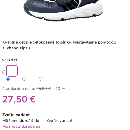
Kvalitné detské celokožené topánky. Nastaviteľné pomocou
suchého zipsu.
VEĽKOSŤ
štandardná cena:
45,90 €
–40 %
27,50 €
Jednotková
Zvoľte variant
cena:
Môžeme doručiť do:
Zvoľte variant
Možnosti doručenia