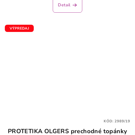
produktu
Detail
je
3,6
z
5
VÝPREDAJ
hviezdičiek.
KÓD:
2989/19
PROTETIKA OLGERS prechodné topánky