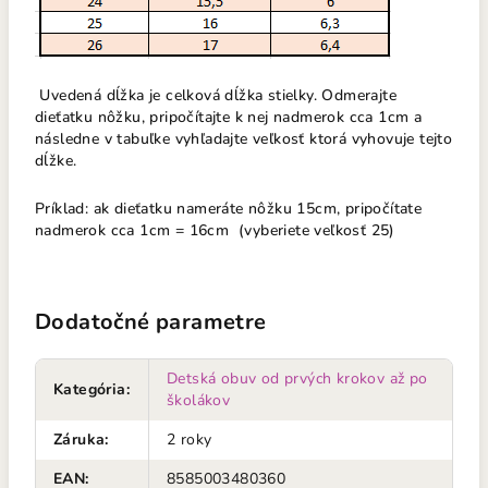
Uvedená dĺžka je celková dĺžka stielky. Odmerajte
dieťatku nôžku, pripočítajte k nej nadmerok cca 1cm a
následne v tabuľke vyhľadajte veľkosť ktorá vyhovuje tejto
dĺžke.
Príklad: ak dieťatku nameráte nôžku 15cm, pripočítate
nadmerok cca 1cm = 16cm (vyberiete veľkosť 25)
Dodatočné parametre
Detská obuv od prvých krokov až po
Kategória
:
školákov
Záruka
:
2 roky
EAN
:
8585003480360