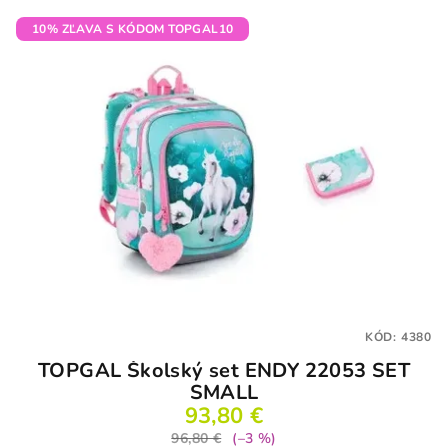
z
5
10% ZĽAVA S KÓDOM TOPGAL10
hviezdičiek.
KÓD:
4380
TOPGAL Školský set ENDY 22053 SET
SMALL
93,80 €
96,80 €
(–3 %)