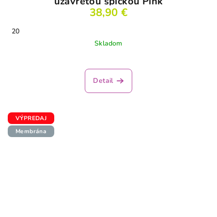
uzavretou špičkou Pink
38,90 €
20
Skladom
Priemerné
hodnotenie
produktu
Detail
je
2,5
z
5
VÝPREDAJ
hviezdičiek.
Membrána