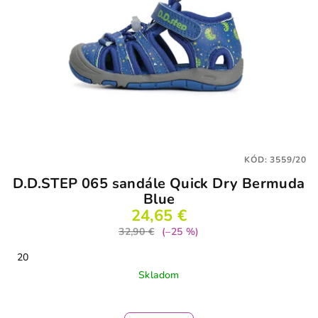
KÓD:
3559/20
D.D.STEP 065 sandále Quick Dry Bermuda
Blue
24,65 €
32,90 €
(–25 %)
20
Skladom
Priemerné
hodnotenie