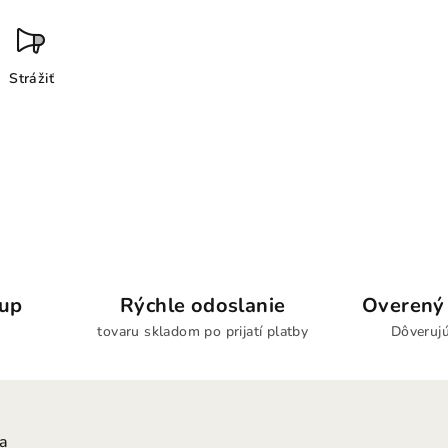
Strážiť
kup
Rýchle odoslanie
Overený 
tovaru skladom po prijatí platby
Dôverujú
ia