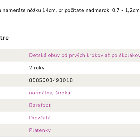
ku nameráte nôžku 14cm, pripočítate nadmerok 0,7 - 1,2cm
tre
Detská obuv od prvých krokov až po školáko
2 roky
8585003493018
normálna
,
široká
Barefoot
Dievčatá
Plátenky