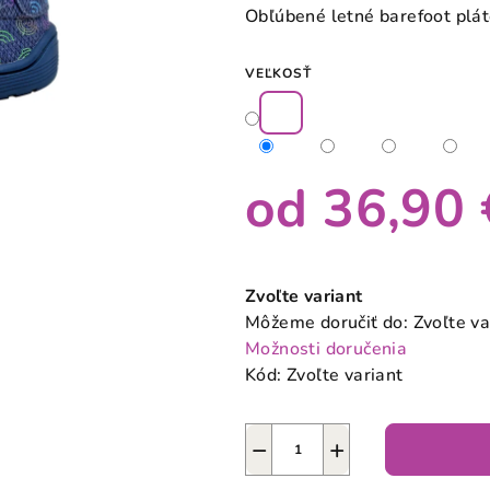
produktu
Obľúbené letné barefoot plá
je
0,0
VEĽKOSŤ
z
5
hviezdičiek.
od
36,90 
Jednotková
cena:
Zvoľte variant
Môžeme doručiť do:
Zvoľte va
Možnosti doručenia
Kód:
Zvoľte variant
−
+