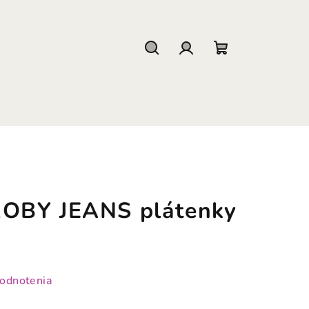
Hľadať
Prihlásenie
Nákupný
košík
OBY JEANS plátenky
hodnotenia