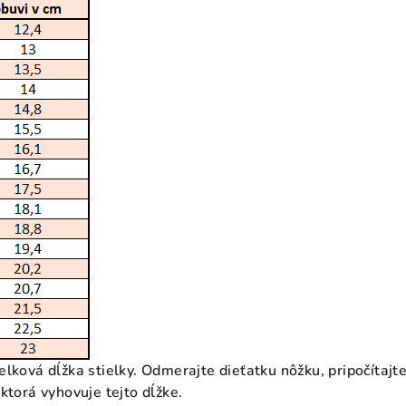
elková dĺžka stielky. Odmerajte dieťatku nôžku, pripočítaj
ktorá vyhovuje tejto dĺžke.