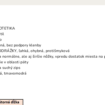
ROTETIKA
til
o
ená, bez podpory klenby
DRÁŽKY, ľahká, ohybná, protišmyková
a normálne, ale aj širšie nôžky, vpredu dostatok miesta na
ie v oblasti päty
a suchý zips
ová, tmavomodrá