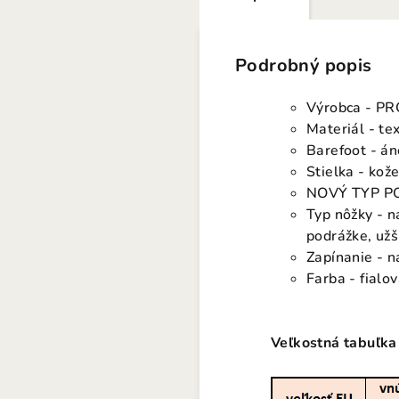
Podrobný popis
Výrobca - P
Materiál - tex
Barefoot - án
Stielka - kož
NOVÝ TYP PO
Typ nôžky - n
podrážke, užš
Zapínanie - n
Farba - fial
Veľkostná tabuľka