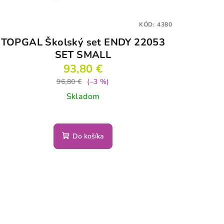
KÓD:
4380
TOPGAL Školský set ENDY 22053
SET SMALL
93,80 €
96,80 €
(–3 %)
Skladom
Do košíka