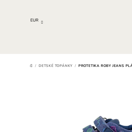
Prejsť
na
obsah
EUR
/
DETSKÉ TOPÁNKY
/
PROTETIKA ROBY JEANS PL
DOMOV