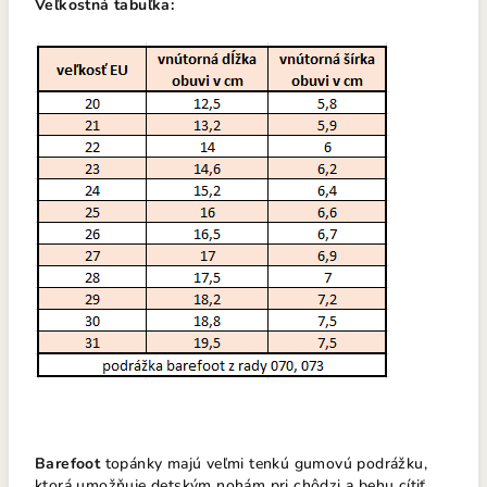
Veľkostná tabuľka:
Barefoot
topánky majú veľmi tenkú gumovú podrážku,
ktorá umožňuje detským nohám pri chôdzi a behu cítiť