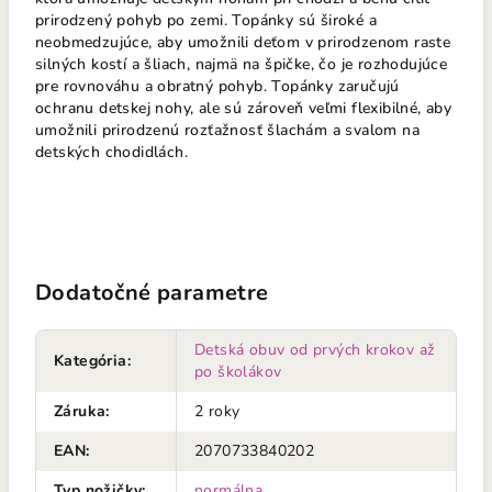
prirodzený pohyb po zemi. Topánky sú široké a
neobmedzujúce, aby umožnili deťom v prirodzenom raste
silných kostí a šliach, najmä na špičke, čo je rozhodujúce
pre rovnováhu a obratný pohyb. Topánky zaručujú
ochranu detskej nohy, ale sú zároveň veľmi flexibilné, aby
umožnili prirodzenú rozťažnosť šlachám a svalom na
detských chodidlách.
Dodatočné parametre
Detská obuv od prvých krokov až
Kategória
:
po školákov
Záruka
:
2 roky
EAN
:
2070733840202
Typ nožičky
:
normálna