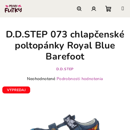
Prejsť
na
obsah
Nákupn
Hľadať
Prihlásenie
D.D.STEP 073 chlapčenské
košík
poltopánky Royal Blue
Barefoot
D.D.STEP
Priemerné
Neohodnotené
Podrobnosti hodnotenia
hodnotenie
produktu
VÝPREDAJ
je
0,0
z
5
hviezdičiek.