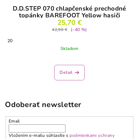
D.D.STEP 070 chlapčenské prechodné
topánky BAREFOOT Yellow hasiči
25,70 €
42,90 €
(–40 %)
20
Skladom
Priemerné
hodnotenie
produktu
Detail
je
5,0
z
5
hviezdičiek.
Odoberať newsletter
Email
Vložením e-mailu súhlasíte s
podmienkami ochrany