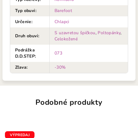
Typ obuvi
:
Barefoot
Určenie
:
Chlapci
S uzavretou špičkou
,
Poltopánky
,
Druh obuvi
:
Celokožené
Podrážka
073
D.D.STEP
:
Zľava
:
-30%
Podobné produkty
VÝPREDAJ