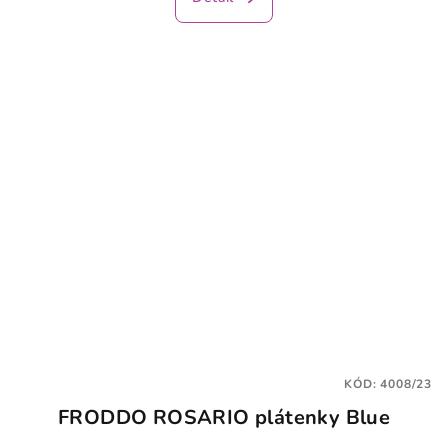
je
5,0
z
5
hviezdičiek.
KÓD:
4008/23
FRODDO ROSARIO plátenky Blue