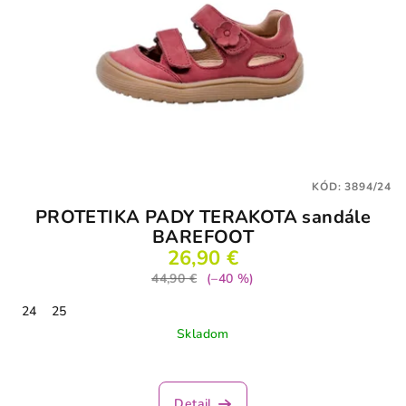
KÓD:
3894/24
PROTETIKA PADY TERAKOTA sandále
BAREFOOT
26,90 €
44,90 €
(–40 %)
24
25
Skladom
Priemerné
hodnotenie
produktu
Detail