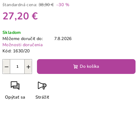
štandardná cena:
38,90 €
–30 %
27,20 €
Jednotková
Skladom
cena:
Môžeme doručiť do:
7.8.2026
Možnosti doručenia
Kód:
1630/20
−
+
Do košíka
Opýtať sa
Strážiť