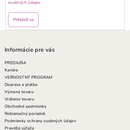
osobných údajov
Prihlásiť sa
Z
á
p
Informácie pre vás
ä
PREDAJŇA
t
Kariéra
i
VERNOSTNÝ PROGRAM
e
Doprava a platba
Výmena tovaru
Vrátenie tovaru
Obchodné podmienky
Reklamačný poriadok
Podmienky ochrany osobných údajov
Pravidlá súťaže