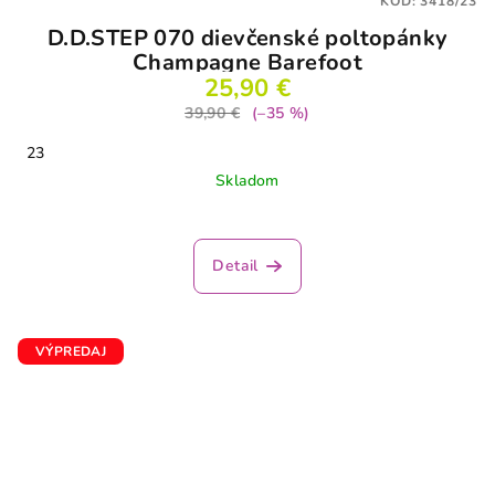
KÓD:
3418/23
D.D.STEP 070 dievčenské poltopánky
Champagne Barefoot
25,90 €
39,90 €
(–35 %)
23
Skladom
Detail
VÝPREDAJ