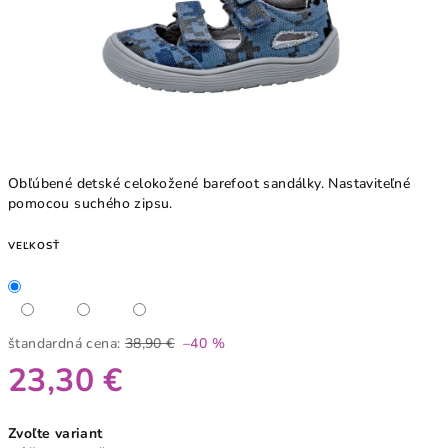
Obľúbené detské celokožené barefoot sandálky. Nastaviteľné
pomocou suchého zipsu.
VEĽKOSŤ
štandardná cena:
38,90 €
–40 %
23,30 €
Jednotková
Zvoľte variant
cena: