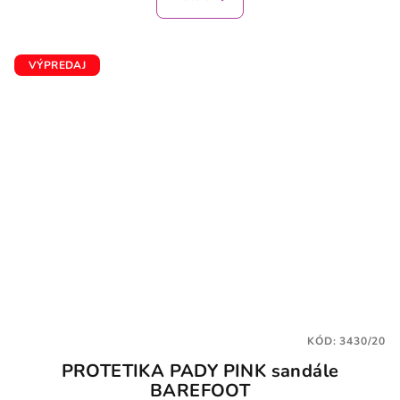
je
5,0
z
5
VÝPREDAJ
hviezdičiek.
KÓD:
3430/20
PROTETIKA PADY PINK sandále
BAREFOOT