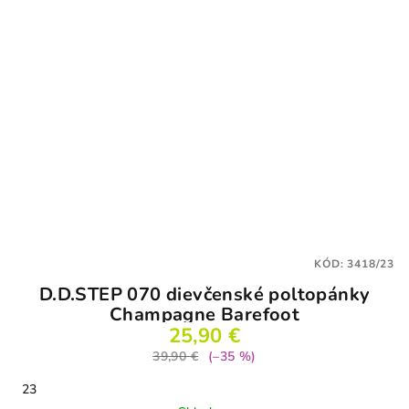
KÓD:
3418/23
D.D.STEP 070 dievčenské poltopánky
Champagne Barefoot
25,90 €
39,90 €
(–35 %)
23