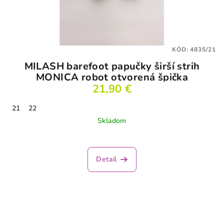
KÓD:
4835/21
MILASH barefoot papučky širší strih
MONICA robot otvorená špička
21,90 €
21
22
Skladom
Priemerné
hodnotenie
produktu
Detail
je
3,5
z
5
hviezdičiek.