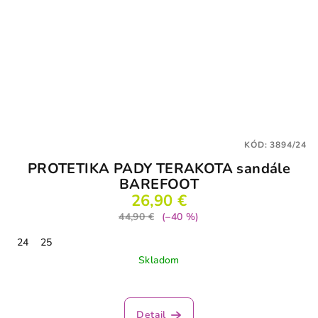
KÓD:
3894/24
PROTETIKA PADY TERAKOTA sandále
BAREFOOT
26,90 €
44,90 €
(–40 %)
24
25
Skladom
Priemerné
hodnotenie
produktu
Detail