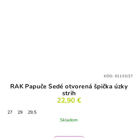
KÓD:
61133/27
RAK Papuče Šedé otvorená špička úzky
strih
22,90 €
27
29
29,5
Skladom