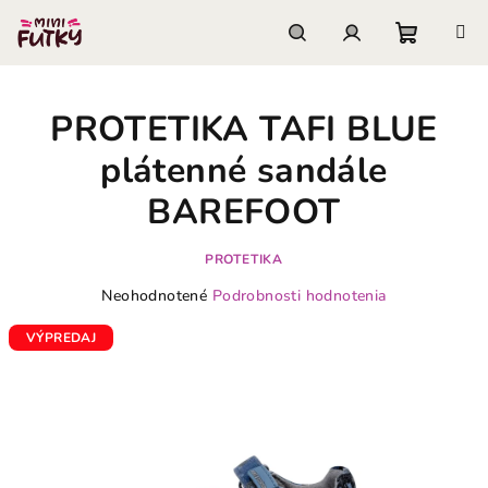
Prejsť
na
obsah
Nákupn
Hľadať
Prihlásenie
PROTETIKA TAFI BLUE
košík
plátenné sandále
BAREFOOT
PROTETIKA
Priemerné
Neohodnotené
Podrobnosti hodnotenia
hodnotenie
produktu
VÝPREDAJ
je
0,0
z
5
hviezdičiek.