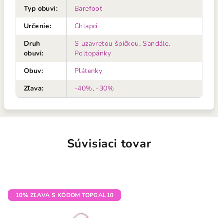
Typ obuvi
:
Barefoot
Určenie
:
Chlapci
Druh
S uzavretou špičkou
,
Sandále
,
obuvi
:
Poltopánky
Obuv
:
Plátenky
Zľava
:
-40%
,
-30%
Súvisiaci tovar
10% ZĽAVA S KÓDOM TOPGAL10