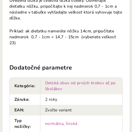
Uvedená dĺžka je celková dĺžka stielky. Odmerajte
dieťatku nôžku, pripočítajte k nej nadmerok 0,7 - 1cm a
následne v tabuľke vyhľadajte veľkosť ktorá vyhovuje tejto
dĺžke.
Príklad: ak dieťatku nameráte nôžku 14cm, pripočítate
nadmerok 0,7 - 1cm = 14,7 - 15cm (vyberiete veľkosť
23)
Dodatočné parametre
Detská obuv od prvých krokov až po
Kategória
:
školákov
Záruka
:
2 roky
EAN
:
Zvoľte variant
Typ
normálna
,
široká
nožičky
: