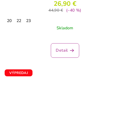
26,90 €
44,90 €
(–40 %)
20
22
23
Skladom
Priemerné
hodnotenie
produktu
Detail
je
4,0
z
5
VÝPREDAJ
hviezdičiek.