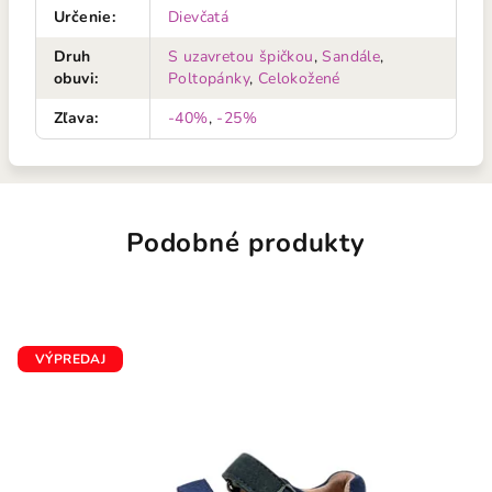
Určenie
:
Dievčatá
Druh
S uzavretou špičkou
,
Sandále
,
obuvi
:
Poltopánky
,
Celokožené
Zľava
:
-40%
,
-25%
Podobné produkty
VÝPREDAJ