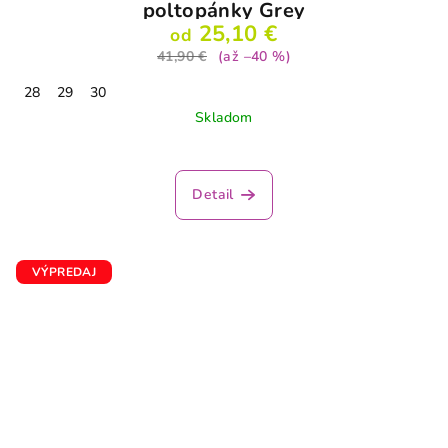
poltopánky Grey
25,10 €
od
41,90 €
(až –40 %)
28
29
30
Skladom
Detail
VÝPREDAJ