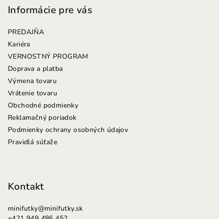
p
Informácie pre vás
ä
PREDAJŇA
t
Kariéra
i
VERNOSTNÝ PROGRAM
e
Doprava a platba
Výmena tovaru
Vrátenie tovaru
Obchodné podmienky
Reklamačný poriadok
Podmienky ochrany osobných údajov
Pravidlá súťaže
Kontakt
minifutky
@
minifutky.sk
+421 949 486 452