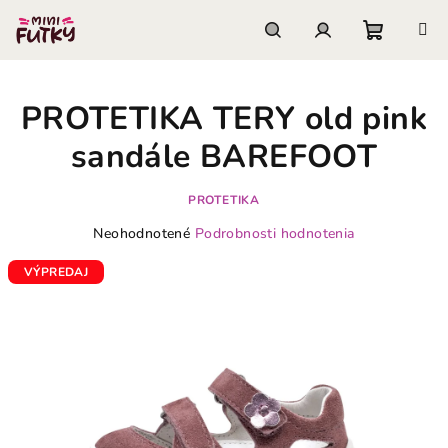
Prejsť
na
obsah
Nákupn
Hľadať
Prihlásenie
PROTETIKA TERY old pink
košík
sandále BAREFOOT
PROTETIKA
Priemerné
Neohodnotené
Podrobnosti hodnotenia
hodnotenie
produktu
VÝPREDAJ
je
0,0
z
5
hviezdičiek.