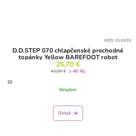
KÓD:
2133/20
D.D.STEP 070 chlapčenské prechodné
topánky Yellow BAREFOOT robot
25,70 €
42,90 €
(–40 %)
20
Skladom
Priemerné
hodnotenie
produktu
Detail
je
3,8
z
5