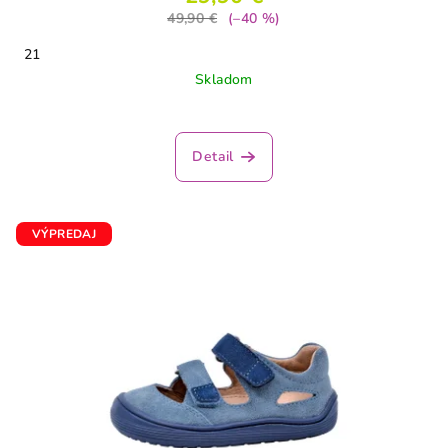
49,90 €
(–40 %)
21
Skladom
Detail
VÝPREDAJ