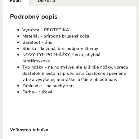
Popis
Diskusia
Podrobný popis
Výrobca - PROTETIKA
Materiál - prírodná brúsená koža
Barefoot - áno
Stielka - kožená, bez podpory klenby
NOVÝ TYP PODRÁŽKY, ľahká, ohybná,
protišmyková
Typ nôžky - na normálne, ale aj širšie nôžky, vpredu
dostatok miesta na prsty, päta čiastočne spevnená
vďaka vyvýšenej podrážke, užšie v oblasti päty
Zapínanie - na suchý zips
Farba - ružová
Veľkostná tabuľka