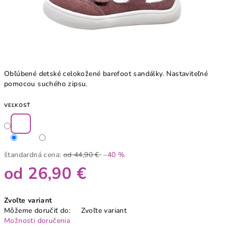
Obľúbené detské celokožené barefoot sandálky. Nastaviteľné
pomocou suchého zipsu.
VEĽKOSŤ
štandardná cena:
od 44,90 €
–40 %
od
26,90 €
Jednotková
Zvoľte variant
cena:
Môžeme doručiť do:
Zvoľte variant
Možnosti doručenia