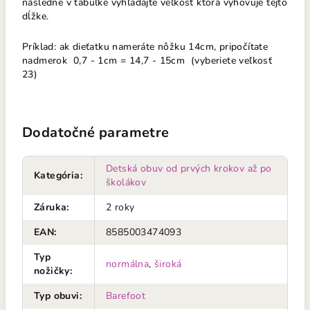
následne v tabuľke vyhľadajte veľkosť ktorá vyhovuje tejto
dĺžke.
Príklad: ak dieťatku nameráte nôžku 14cm, pripočítate
nadmerok 0,7 - 1cm = 14,7 - 15cm (vyberiete veľkosť
23)
Dodatočné parametre
Detská obuv od prvých krokov až po
Kategória
:
školákov
Záruka
:
2 roky
EAN
:
8585003474093
Typ
normálna
,
široká
nožičky
:
Typ obuvi
:
Barefoot