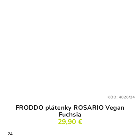
hviezdičiek.
KÓD:
4026/24
FRODDO plátenky ROSARIO Vegan
Fuchsia
29,90 €
24