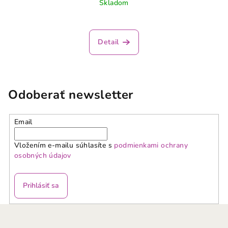
Skladom
Detail
Odoberať newsletter
Email
Vložením e-mailu súhlasíte s
podmienkami ochrany
osobných údajov
Prihlásiť sa
Z
á