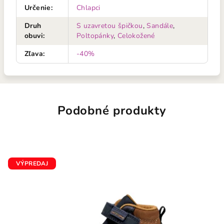
Určenie
:
Chlapci
Druh
S uzavretou špičkou
,
Sandále
,
obuvi
:
Poltopánky
,
Celokožené
Zľava
:
-40%
Podobné produkty
VÝPREDAJ