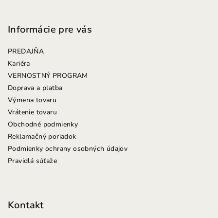
Z
á
p
Informácie pre vás
ä
PREDAJŇA
t
Kariéra
i
VERNOSTNÝ PROGRAM
e
Doprava a platba
Výmena tovaru
Vrátenie tovaru
Obchodné podmienky
Reklamačný poriadok
Podmienky ochrany osobných údajov
Pravidlá súťaže
Kontakt