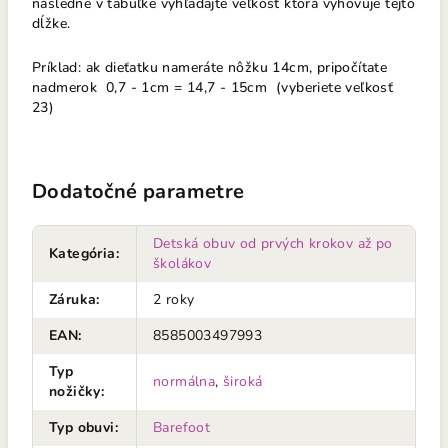
následne v tabuľke vyhľadajte veľkosť ktorá vyhovuje tejto
dĺžke.
Príklad: ak dieťatku nameráte nôžku 14cm, pripočítate
nadmerok 0,7 - 1cm = 14,7 - 15cm (vyberiete veľkosť
23)
Dodatočné parametre
Detská obuv od prvých krokov až po
Kategória
:
školákov
Záruka
:
2 roky
EAN
:
8585003497993
Typ
normálna
,
široká
nožičky
:
Typ obuvi
:
Barefoot