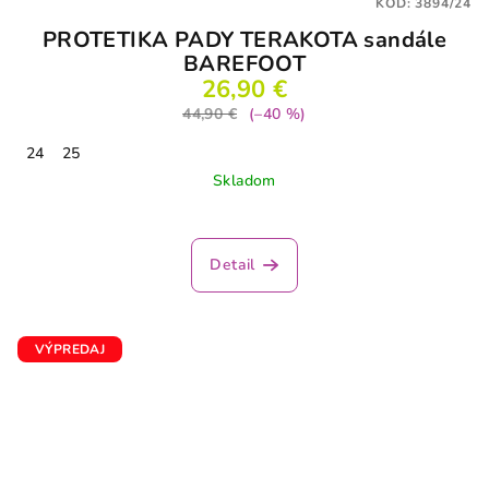
KÓD:
3894/24
PROTETIKA PADY TERAKOTA sandále
BAREFOOT
26,90 €
44,90 €
(–40 %)
24
25
Skladom
Priemerné
hodnotenie
produktu
Detail
je
5,0
z
5
VÝPREDAJ
hviezdičiek.