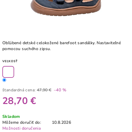
Obľúbené detské celokožené barefoot sandálky. Nastaviteľné
pomocou suchého zipsu.
VEĽKOSŤ
štandardná cena:
47,90 €
–40 %
28,70 €
Jednotková
Skladom
cena:
Môžeme doručiť do:
10.8.2026
Možnosti doručenia