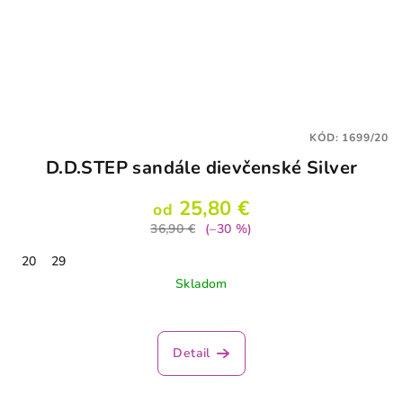
KÓD:
1699/20
D.D.STEP sandále dievčenské Silver
25,80 €
od
36,90 €
(–30 %)
20
29
Skladom
Detail