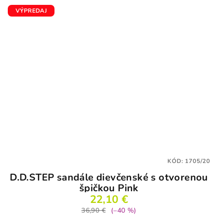
VÝPREDAJ
KÓD:
1705/20
D.D.STEP sandále dievčenské s otvorenou
špičkou Pink
22,10 €
36,90 €
(–40 %)