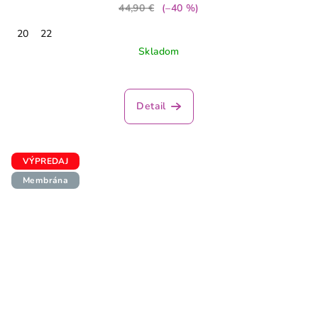
44,90 €
(–40 %)
20
22
Skladom
Detail
VÝPREDAJ
Membrána