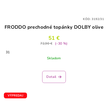
KÓD:
3192/31
FRODDO prechodné topánky DOLBY olive
51 €
72,90 €
(–30 %)
31
Skladom
Priemerné
hodnotenie
produktu
Detail
je
4,0
z
5
VÝPREDAJ
hviezdičiek.