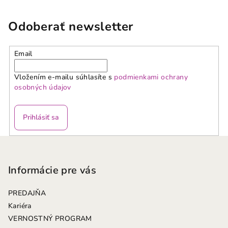
Odoberať newsletter
Email
Vložením e-mailu súhlasíte s
podmienkami ochrany
osobných údajov
Prihlásiť sa
Z
á
p
Informácie pre vás
ä
PREDAJŇA
t
Kariéra
i
VERNOSTNÝ PROGRAM