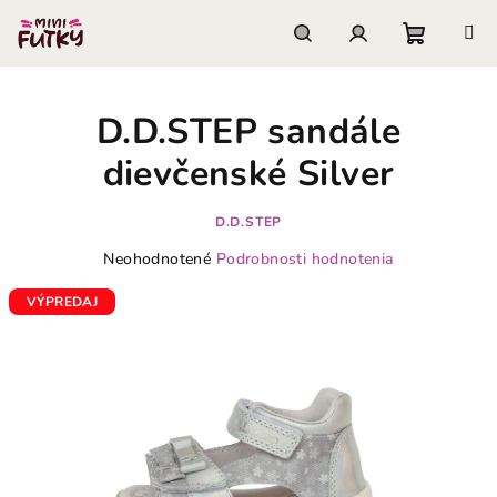
Prejsť
na
obsah
Nákupn
Hľadať
Prihlásenie
D.D.STEP sandále
košík
dievčenské Silver
D.D.STEP
Priemerné
Neohodnotené
Podrobnosti hodnotenia
hodnotenie
produktu
VÝPREDAJ
je
0,0
z
5
hviezdičiek.