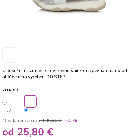
Celokožené sandále s otvorenou špičkou a pevnou pätou od
obľúbeného výrobcu D.D.STEP.
VEĽKOSŤ
štandardná cena:
od 36,90 €
–30 %
od
25,80 €