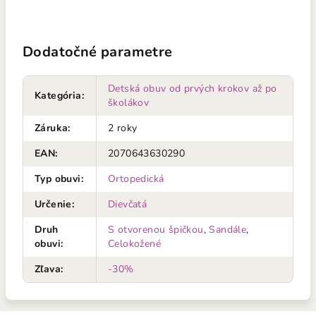
Dodatočné parametre
Detská obuv od prvých krokov až po
Kategória
:
školákov
Záruka
:
2 roky
EAN
:
2070643630290
Typ obuvi
:
Ortopedická
Určenie
:
Dievčatá
Druh
S otvorenou špičkou
,
Sandále
,
obuvi
:
Celokožené
Zľava
:
-30%