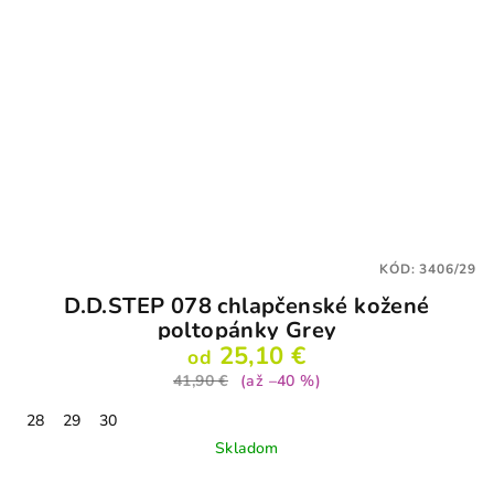
KÓD:
3406/29
D.D.STEP 078 chlapčenské kožené
poltopánky Grey
25,10 €
od
41,90 €
(až –40 %)
28
29
30
Skladom