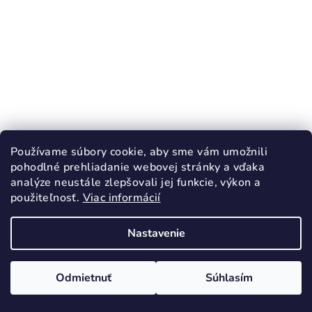
Používame súbory cookie, aby sme vám umožnili
KÓD:
3666/30
pohodlné prehliadanie webovej stránky a vďaka
D.D.STEP 077 sandále dievčenské Pink
analýze neustále zlepšovali jej funkcie, výkon a
Barefoot
použiteľnosť.
Viac informácií
26,55 €
40,90 €
(–35 %)
Nastavenie
30
Skladom
Odmietnuť
Súhlasím