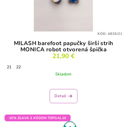
KÓD:
4835/21
MILASH barefoot papučky širší strih
MONICA robot otvorená špička
21,90 €
21
22
Skladom
Priemerné
hodnotenie
produktu
Detail
je
3,5
z
5
10% ZĽAVA S KÓDOM TOPGAL10
hviezdičiek.