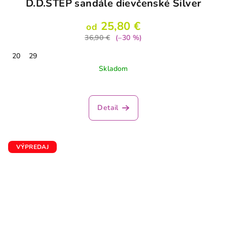
D.D.STEP sandále dievčenské Silver
25,80 €
od
36,90 €
(–30 %)
20
29
Skladom
Detail
VÝPREDAJ