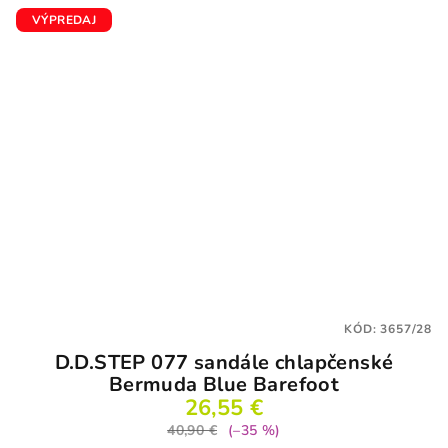
VÝPREDAJ
KÓD:
3657/28
D.D.STEP 077 sandále chlapčenské
Bermuda Blue Barefoot
26,55 €
40,90 €
(–35 %)