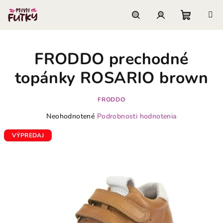
Prejsť
na
obsah
Nákupn
Hľadať
Prihlásenie
FRODDO prechodné
košík
topánky ROSARIO brown
FRODDO
Priemerné
Neohodnotené
Podrobnosti hodnotenia
hodnotenie
produktu
VÝPREDAJ
je
0,0
z
5
hviezdičiek.