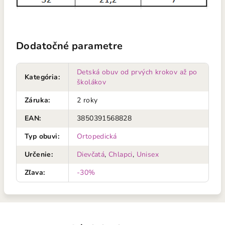
Dodatočné parametre
Detská obuv od prvých krokov až po
Kategória
:
školákov
Záruka
:
2 roky
EAN
:
3850391568828
Typ obuvi
:
Ortopedická
Určenie
:
Dievčatá
,
Chlapci
,
Unisex
Zľava
:
-30%