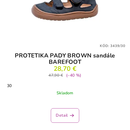
KÓD:
3439/30
PROTETIKA PADY BROWN sandále
BAREFOOT
28,70 €
47,90 €
(–40 %)
30
Skladom
Detail