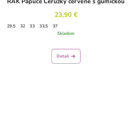
RAK Papuče Ceruzky červené s gumičkou
23,90 €
29,5
32
33
33,5
37
Skladom
Detail