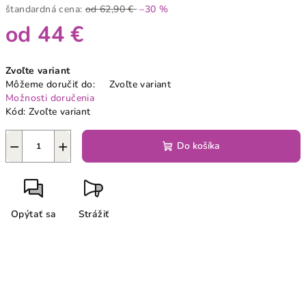
štandardná cena:
od 62,90 €
–30 %
od
44 €
Jednotková
Zvoľte variant
cena:
Môžeme doručiť do:
Zvoľte variant
Možnosti doručenia
Kód:
Zvoľte variant
−
+
Do košíka
Opýtať sa
Strážiť