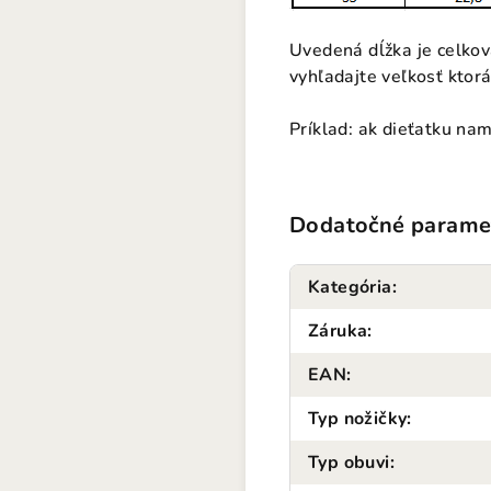
Uvedená dĺžka je celkov
vyhľadajte veľkosť ktorá
Príklad: ak dieťatku na
Dodatočné parame
Kategória
:
Záruka
:
EAN
:
Typ nožičky
:
Typ obuvi
: