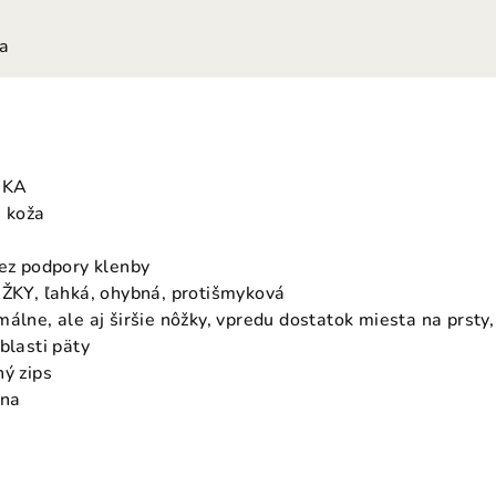
ia
IKA
á koža
bez podpory klenby
Y, ľahká, ohybná, protišmyková
málne, ale aj širšie nôžky, vpredu dostatok miesta na prst
blasti päty
hý zips
rna