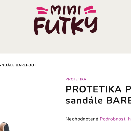
ANDÁLE BAREFOOT
PROTETIKA
PROTETIKA 
sandále BAR
Priemerné
Neohodnotené
Podrobnosti 
hodnotenie