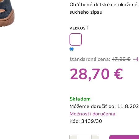
produktu
Obľúbené detské celokožené 
je
suchého zipsu.
0,0
z
VEĽKOSŤ
5
hviezdičiek.
štandardná cena:
47,90 €
–
28,70 €
Jednotková
cena:
Skladom
Môžeme doručiť do:
11.8.20
Možnosti doručenia
Kód:
3439/30