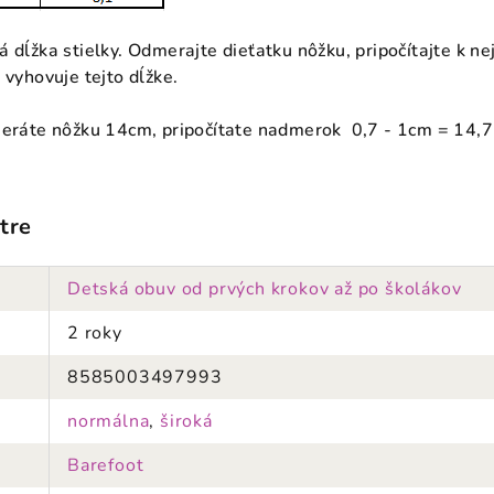
á dĺžka stielky. Odmerajte dieťatku nôžku, pripočítajte k n
 vyhovuje tejto dĺžke.
meráte nôžku 14cm, pripočítate nadmerok 0,7 - 1cm = 14,7
tre
Detská obuv od prvých krokov až po školákov
2 roky
8585003497993
normálna
,
široká
Barefoot