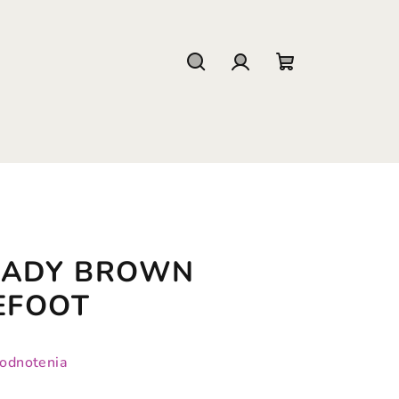
Hľadať
Prihlásenie
Nákupný
košík
PADY BROWN
EFOOT
hodnotenia