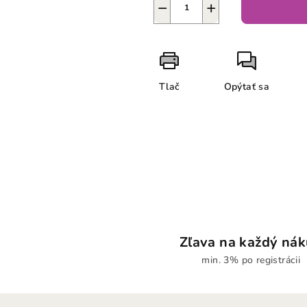
−
+
Tlač
Opýtať sa
Zľava na každý ná
min. 3% po registrácii