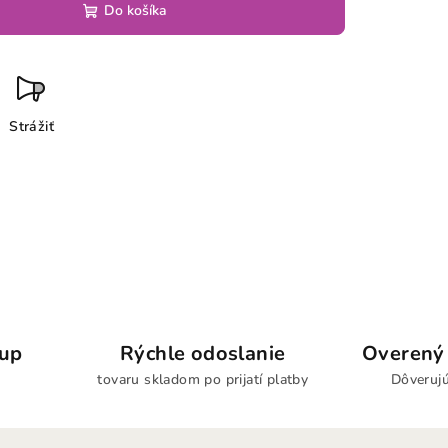
Do košíka
Strážiť
kup
Rýchle odoslanie
Overený 
tovaru skladom po prijatí platby
Dôverujú