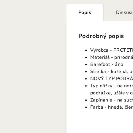
Popis
Diskus
Podrobný popis
Výrobca - PROTET
Materiál - prírodn
Barefoot - áno
Stielka - kožená, 
NOVÝ TYP PODRÁŽK
Typ nôžky - na nor
podrážke, užšie v o
Zapínanie - na suc
Farba - hnedá, čie