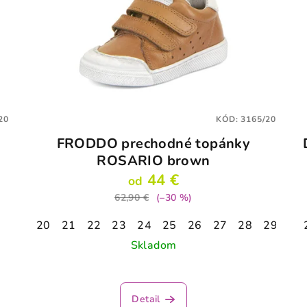
20
KÓD:
3165/20
FRODDO prechodné topánky
ROSARIO brown
44 €
od
62,90 €
(–30 %)
20
21
22
23
24
25
26
27
28
29
30
Skladom
Detail