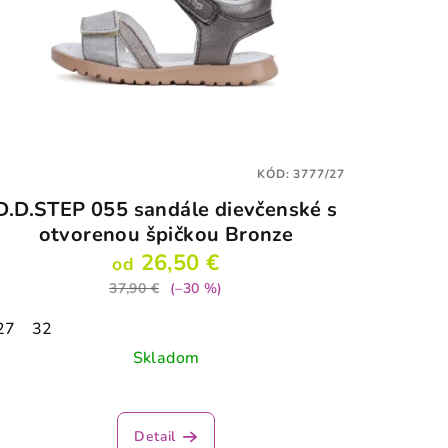
KÓD:
3777/27
D.D.STEP 055 sandále dievčenské s
otvorenou špičkou Bronze
26,50 €
od
37,90 €
(–30 %)
27
32
Skladom
Detail