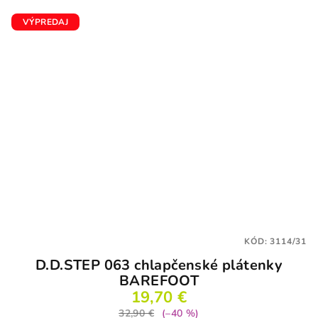
VÝPREDAJ
KÓD:
3114/31
D.D.STEP 063 chlapčenské plátenky
BAREFOOT
19,70 €
32,90 €
(–40 %)