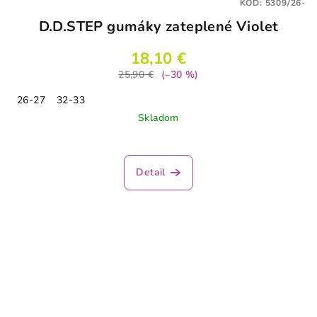
KÓD:
5309/26-
D.D.STEP gumáky zateplené Violet
18,10 €
25,90 €
(–30 %)
26-27
32-33
Skladom
Detail