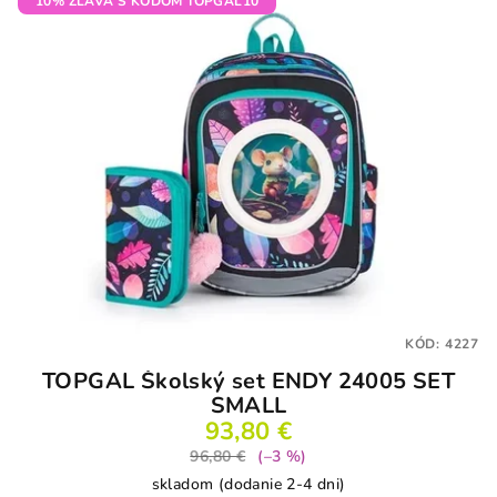
10% ZĽAVA S KÓDOM TOPGAL10
KÓD:
4227
TOPGAL Školský set ENDY 24005 SET
SMALL
93,80 €
96,80 €
(–3 %)
skladom (dodanie 2-4 dni)