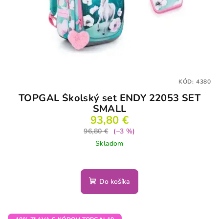
KÓD:
4380
TOPGAL Školský set ENDY 22053 SET
SMALL
93,80 €
96,80 €
(–3 %)
Skladom
Do košíka