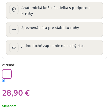
Anatomická kožená stielka s podporou
klenby
Spevnená päta pre stabilitu nohy
Jednoduché zapínanie na suchý zips
VEĽKOSŤ
28,90 €
Jednotková
Skladom
cena: