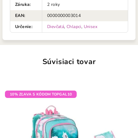
Záruka
:
2 roky
EAN
:
0000000003014
Určenie
:
Dievčatá
,
Chlapci
,
Unisex
Súvisiaci tovar
10% ZĽAVA S KÓDOM TOPGAL10