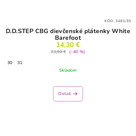
KÓD:
3481/30
D.D.STEP CBG dievčenské plátenky White
Barefoot
14,30 €
23,90 €
(–40 %)
30
31
Skladom
Detail