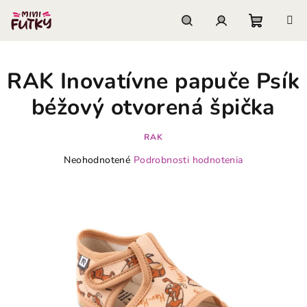
Prejsť
na
obsah
Nákupn
Hľadať
Prihlásenie
RAK Inovatívne papuče Psík
košík
béžový otvorená špička
RAK
Priemerné
Neohodnotené
Podrobnosti hodnotenia
hodnotenie
produktu
je
0,0
z
5
hviezdičiek.