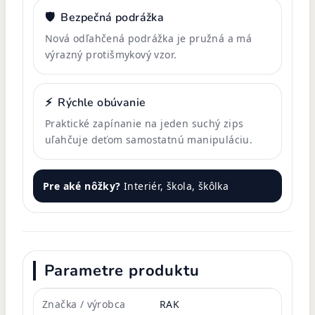
🛡️
Bezpečná podrážka
Nová odľahčená podrážka je pružná a má
výrazný protišmykový vzor.
⚡
Rýchle obúvanie
Praktické zapínanie na jeden suchý zips
uľahčuje deťom samostatnú manipuláciu.
Pre aké nôžky?
Interiér, škola, škôlka
Parametre produktu
Značka / výrobca
RAK