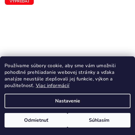
VÝPREDAJ
Používame súbory cookie, aby sme vám umožnili
pohodlné prehliadanie webovej stránky a vďaka
analýze neustále zlepšovali jej funkcie, výkon a
použiteľnosť.
Viac informácií
KÓD:
2352/24
Nastavenie
PROTETIKA TITA terakota prechodné
topánky barefoot
29,30 €
Odmietnuť
Súhlasím
48,90 €
(–40 %)