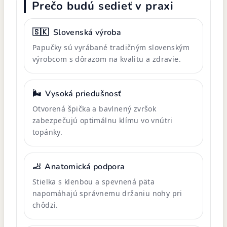
Prečo budú sedieť v praxi
🇸🇰
Slovenská výroba
Papučky sú vyrábané tradičným slovenským
výrobcom s dôrazom na kvalitu a zdravie.
🌬️
Vysoká priedušnosť
Otvorená špička a bavlnený zvršok
zabezpečujú optimálnu klímu vo vnútri
topánky.
🦶
Anatomická podpora
Stielka s klenbou a spevnená päta
napomáhajú správnemu držaniu nohy pri
chôdzi.