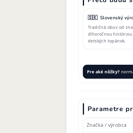
Prečo budú s
🇸🇰
Slovenský výr
Tradičná obuv od zna
dlhoročnou históriou
detských topánok.
Pre aké nôžky?
norm
Parametre p
Značka / výrobca