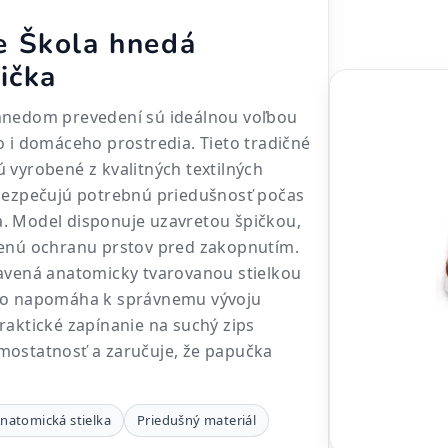
 Škola hnedá
ička
hnedom prevedení sú ideálnou voľbou
o i domáceho prostredia. Tieto tradičné
 vyrobené z kvalitných textilných
abezpečujú potrebnú priedušnosť počas
. Model disponuje uzavretou špičkou,
šenú ochranu prstov pred zakopnutím.
bavená anatomicky tvarovanou stielkou
čo napomáha k správnemu vývoju
raktické zapínanie na suchý zips
mostatnosť a zaručuje, že papučka
natomická stielka
Priedušný materiál