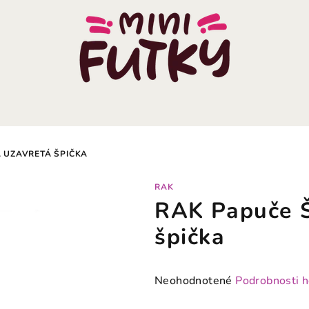
 UZAVRETÁ ŠPIČKA
RAK
RAK Papuče Š
špička
Priemerné
Neohodnotené
Podrobnosti 
hodnotenie