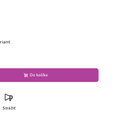
riant
Do košíka
Strážiť