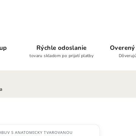
kup
Rýchle odoslanie
Overený 
tovaru skladom po prijatí platby
Dôverujú
ia
OBUV S ANATOMICKY TVAROVANOU