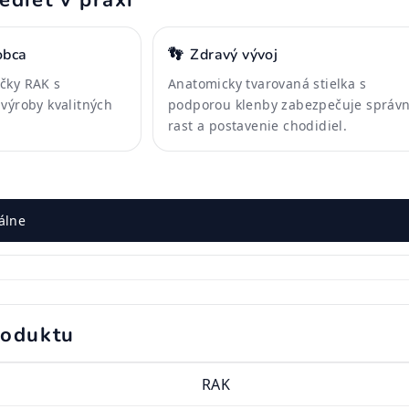
edieť v praxi
obca
👣
Zdravý vývoj
čky RAK s
Anatomicky tvarovaná stielka s
 výroby kvalitných
podporou klenby zabezpečuje správ
rast a postavenie chodidiel.
álne
roduktu
RAK