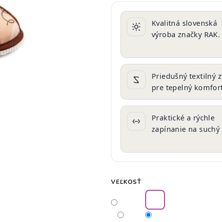
produktu
je
Kvalitná slovenská
0,0
výroba značky RAK.
z
5
hviezdičiek.
Priedušný textilný 
pre tepelný komfort
Praktické a rýchle
zapínanie na suchý 
VEĽKOSŤ