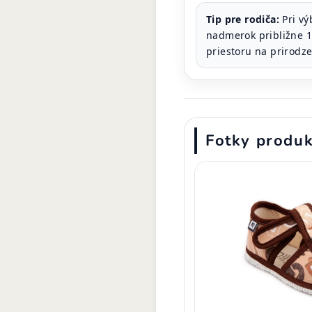
Tip pre rodiča:
Pri vý
nadmerok približne 1
priestoru na prirodze
Fotky produ