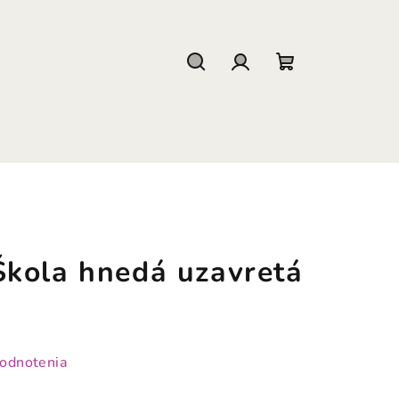
Hľadať
Prihlásenie
Nákupný
košík
kola hnedá uzavretá
hodnotenia