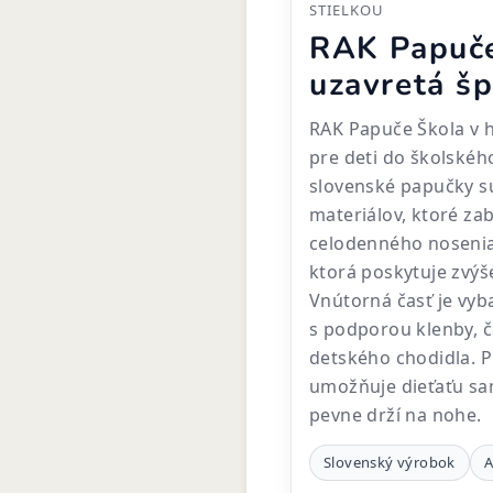
STIELKOU
RAK Papuče
uzavretá šp
RAK Papuče Škola v 
pre deti do školskéh
slovenské papučky sú
materiálov, ktoré z
celodenného nosenia
ktorá poskytuje zvý
Vnútorná časť je vy
s podporou klenby, 
detského chodidla. P
umožňuje dieťaťu sa
pevne drží na nohe.
Slovenský výrobok
A