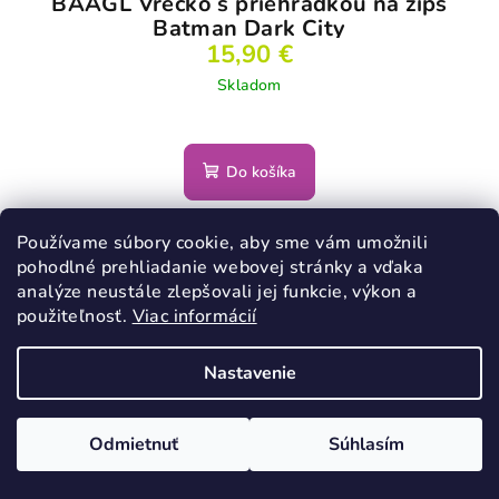
BAAGL Vrecko s priehradkou na zips
Batman Dark City
15,90 €
Skladom
Do košíka
Používame súbory cookie, aby sme vám umožnili
VÝPREDAJ
pohodlné prehliadanie webovej stránky a vďaka
analýze neustále zlepšovali jej funkcie, výkon a
použiteľnosť.
Viac informácií
Nastavenie
Odmietnuť
Súhlasím