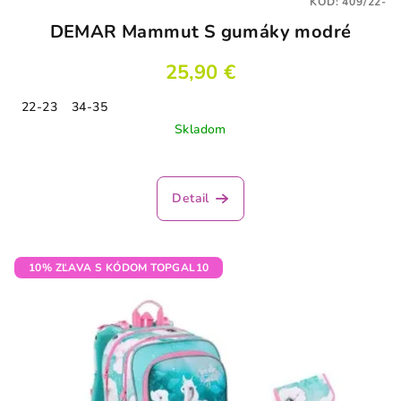
KÓD:
409/22-
DEMAR Mammut S gumáky modré
25,90 €
22-23
34-35
Skladom
Detail
10% ZĽAVA S KÓDOM TOPGAL10