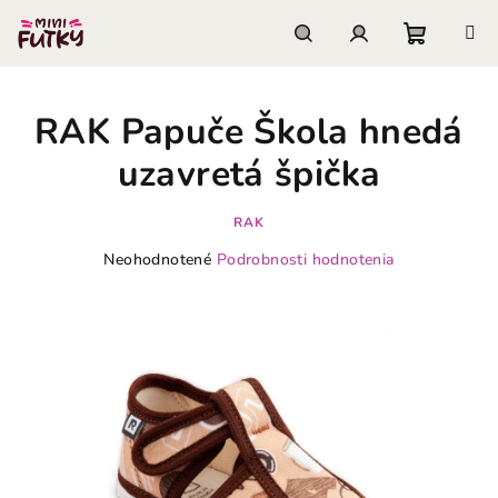
Prejsť
na
obsah
Nákupn
Hľadať
Prihlásenie
RAK Papuče Škola hnedá
košík
uzavretá špička
RAK
Priemerné
Neohodnotené
Podrobnosti hodnotenia
hodnotenie
produktu
je
0,0
z
5
hviezdičiek.