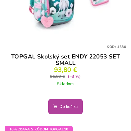
KÓD:
4380
TOPGAL Školský set ENDY 22053 SET
SMALL
93,80 €
96,80 €
(–3 %)
Skladom
Do košíka
10% ZĽAVA S KÓDOM TOPGAL10