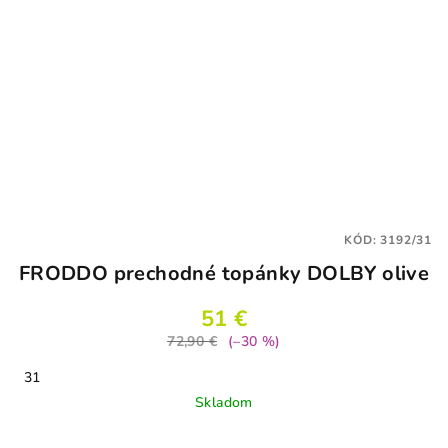
KÓD:
3192/31
FRODDO prechodné topánky DOLBY olive
51 €
72,90 €
(–30 %)
31
Skladom
Priemerné