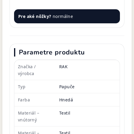
Pre aké nôžky?
normálne
Parametre produktu
Značka /
RAK
výrobca
Typ
Papuče
Farba
Hnedá
Materiál –
Textil
vnútorný
Materiál –
Textil