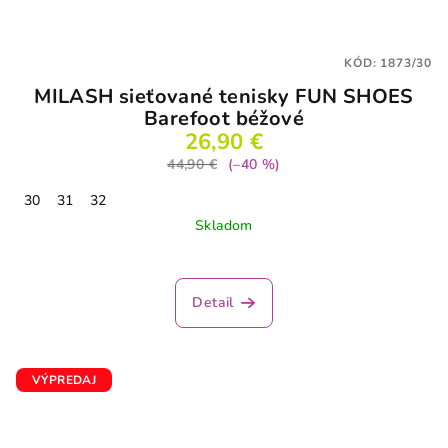
KÓD:
1873/30
MILASH sieťované tenisky FUN SHOES
Barefoot béžové
26,90 €
44,90 €
(–40 %)
30
31
32
Skladom
Detail
VÝPREDAJ