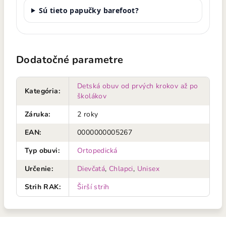
Sú tieto papučky barefoot?
Dodatočné parametre
Detská obuv od prvých krokov až po
Kategória
:
školákov
Záruka
:
2 roky
EAN
:
0000000005267
Typ obuvi
:
Ortopedická
Určenie
:
Dievčatá
,
Chlapci
,
Unisex
Strih RAK
:
Širší strih