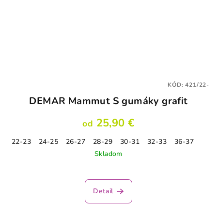
KÓD:
421/22-
DEMAR Mammut S gumáky grafit
25,90 €
od
22-23
24-25
26-27
28-29
30-31
32-33
36-37
Skladom
Priemerné
hodnotenie
produktu
Detail
je
5,0