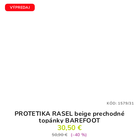
z
5
VÝPREDAJ
hviezdičiek.
KÓD:
1579/31
PROTETIKA RASEL beige prechodné
topánky BAREFOOT
30,50 €
50,90 €
(–40 %)