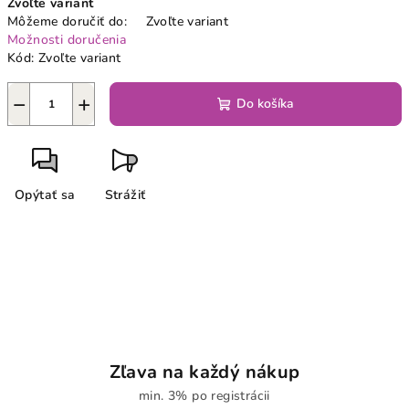
Zvoľte variant
cena:
Môžeme doručiť do:
Zvoľte variant
Možnosti doručenia
Kód:
Zvoľte variant
−
+
Do košíka
Opýtať sa
Strážiť
Zľava na každý nákup
min. 3% po registrácii