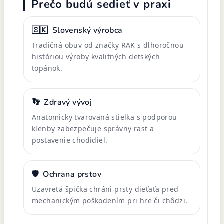
Prečo budú sedieť v praxi
🇸🇰
Slovenský výrobca
Tradičná obuv od značky RAK s dlhoročnou
históriou výroby kvalitných detských
topánok.
👣
Zdravý vývoj
Anatomicky tvarovaná stielka s podporou
klenby zabezpečuje správny rast a
postavenie chodidiel.
🛡️
Ochrana prstov
Uzavretá špička chráni prsty dieťaťa pred
mechanickým poškodením pri hre či chôdzi.