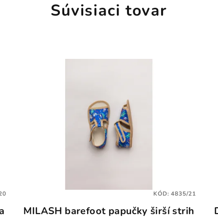
Súvisiaci tovar
20
KÓD:
4835/21
a
MILASH barefoot papučky širší strih