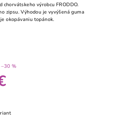
od chorvátskeho výrobcu FRODDO.
ho zipsu. Výhodou je vyvýšená guma
uje okopávaniu topánok.
€
–30 %
€
riant