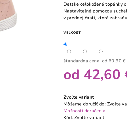
produktu
Detské celokožené topánky 
je
Nastaviteľné pomocou suché
0,0
v prednej časti, ktorá zabraň
z
5
VEĽKOSŤ
hviezdičiek.
štandardná cena:
od 60,90 
od
42,60 
Jednotková
cena:
Zvoľte variant
Môžeme doručiť do:
Zvoľte va
Možnosti doručenia
Kód:
Zvoľte variant