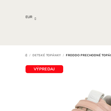
Prejsť
na
obsah
EUR
/
DETSKÉ TOPÁNKY
/
FRODDO PRECHODNÉ TOPÁN
DOMOV
VÝPREDAJ