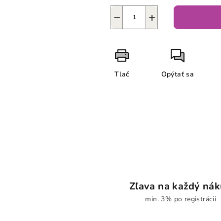
−
+
Tlač
Opýtať sa
Zľava na každý ná
min. 3% po registrácii