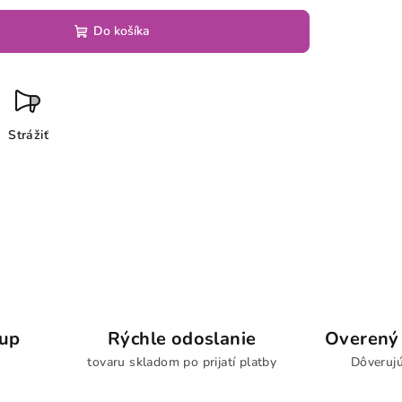
Do košíka
Strážiť
kup
Rýchle odoslanie
Overený 
tovaru skladom po prijatí platby
Dôverujú