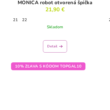
MONICA robot otvorená špička
21,90 €
21
22
Skladom
Priemerné
hodnotenie
Detail
produktu
je
3,5
z
10% ZĽAVA S KÓDOM TOPGAL10
5
hviezdičiek.