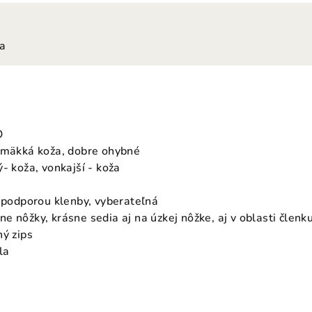
ia
O
, mäkká koža, dobre ohybné
- koža, vonkajší - koža
s podporou klenby, vyberateľná
e nôžky, krásne sedia aj na úzkej nôžke, aj v oblasti členk
hý zips
la