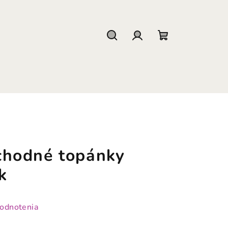
Hľadať
Prihlásenie
Nákupný
košík
hodné topánky
k
hodnotenia