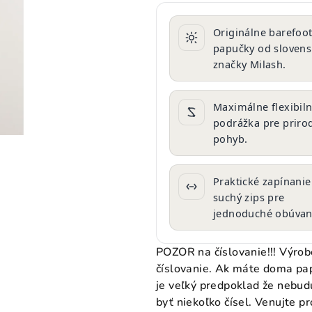
produktu
je
Originálne barefoo
0,0
papučky od slovens
z
značky Milash.
5
hviezdičiek.
Maximálne flexibil
podrážka pre priro
pohyb.
Praktické zapínanie
suchý zips pre
jednoduché obúvan
POZOR na číslovanie!!! Výrob
číslovanie. Ak máte doma papu
je veľký predpoklad že nebud
byť niekoľko čísel. Venujte 