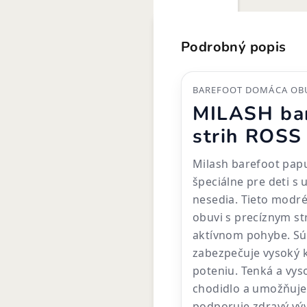
Podrobný popis
BAREFOOT DOMÁCA OBU
MILASH bar
strih ROSS
Milash barefoot pap
špeciálne pre deti s
nesedia. Tieto modr
obuvi s precíznym st
aktívnom pohybe. Sú 
zabezpečuje vysoký
poteniu. Tenká a vy
chodidlo a umožňuje
podporuje zdravý výv