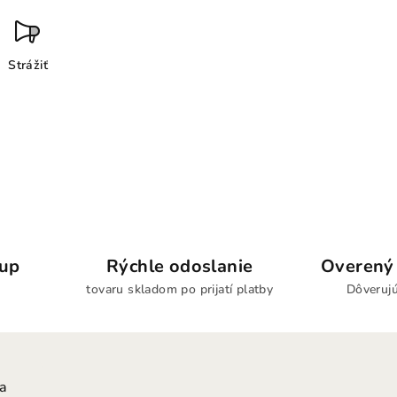
Strážiť
kup
Rýchle odoslanie
Overený 
tovaru skladom po prijatí platby
Dôverujú
ia