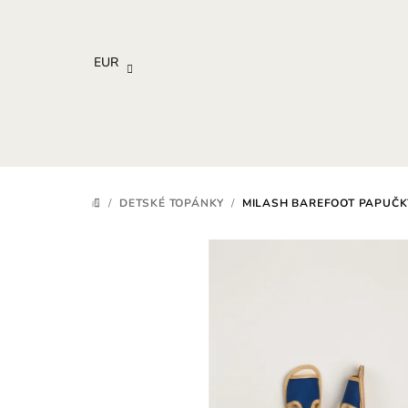
Prejsť
na
obsah
EUR
/
DETSKÉ TOPÁNKY
/
MILASH BAREFOOT PAPUČK
DOMOV