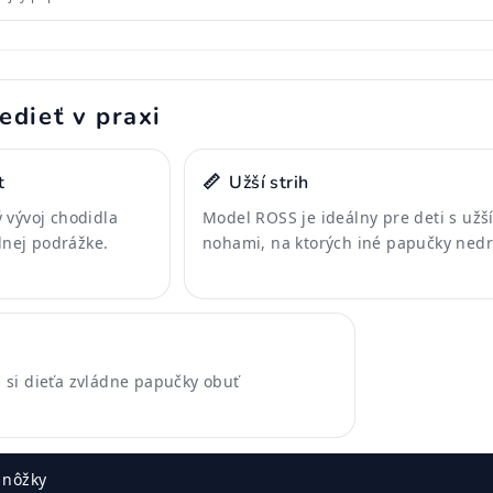
edieť v praxi
t
📏
Užší strih
 vývoj chodidla
Model ROSS je ideálny pre deti s užš
ilnej podrážke.
nohami, na ktorých iné papučky nedr
si dieťa zvládne papučky obuť
 nôžky