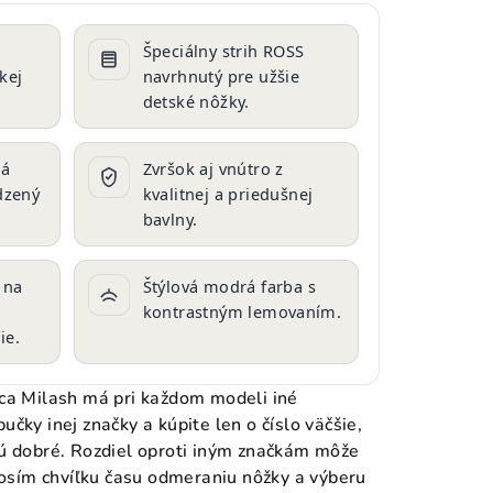
t
Špeciálny strih ROSS
kej
navrhnutý pre užšie
detské nôžky.
ná
Zvršok aj vnútro z
dzený
kvalitnej a priedušnej
bavlny.
 na
Štýlová modrá farba s
kontrastným lemovaním.
ie.
ca Milash má pri každom modeli iné
čky inej značky a kúpite len o číslo väčšie,
ú dobré. Rozdiel oproti iným značkám môže
prosím chvíľku času odmeraniu nôžky a výberu