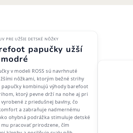
V PRE UŽŠIE DETSKÉ NÔŽKY
efoot papučky užší
 modré
učky v modeli ROSS sú navrhnuté
 užšími nôžkami, ktorým bežné strihy
é papučky kombinujú výhody barefoot
rihom, ktorý pevne drží na nohe aj pri
vyrobené z priedušnej bavlny, čo
 komfort a zabraňuje nadmernému
soko ohybná podrážka stimuluje detské
 mu pracovať prirodzene, čím
oj klenby a posilňuje svaly nôh.