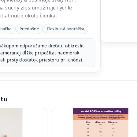
na suchý zips umožňuje rýchle
tiahnutie okolo členka.
značka
Priedušné
Flexibilná podrážka
nákupom odporúčame dieťaťu obkresliť
nameranej dĺžke pripočítať nadmerok
ali prsty dostatok priestoru pri chôdzi.
ktu