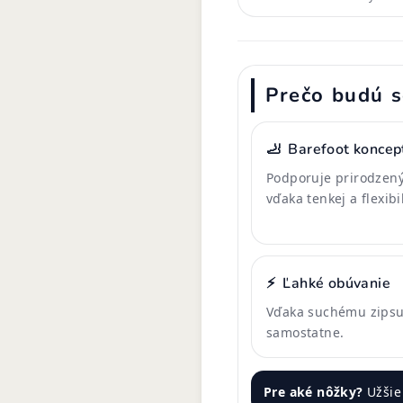
Prečo budú s
🦶
Barefoot koncep
Podporuje prirodzený
vďaka tenkej a flexib
⚡
Ľahké obúvanie
Vďaka suchému zipsu 
samostatne.
Pre aké nôžky?
Užšie