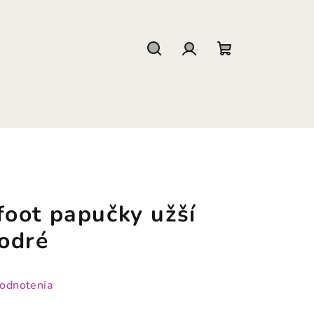
Hľadať
Prihlásenie
Nákupný
košík
oot papučky užší
odré
hodnotenia