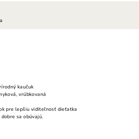
ia
rírodný kaučuk
šmyková, vrúbkovaná
k pre lepšiu viditeľnosť dieťatka
 dobre sa obúvajú.