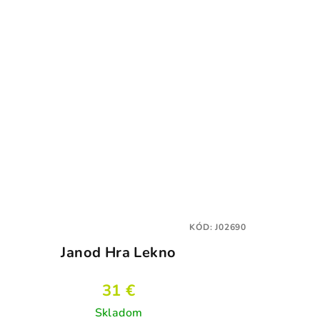
KÓD:
J02690
Janod Hra Lekno
31 €
Skladom