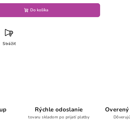
Do košíka
Strážiť
kup
Rýchle odoslanie
Overený 
tovaru skladom po prijatí platby
Dôverujú