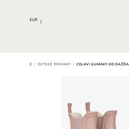
Prejsť
na
obsah
EUR
/
DETSKÉ TOPÁNKY
/
CELAVI GUMÁKY DO DAŽĎA 
DOMOV