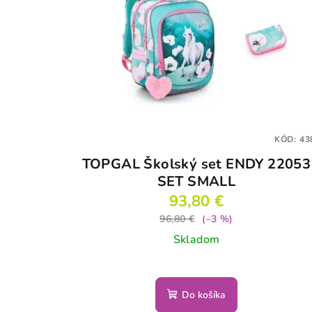
KÓD:
43
TOPGAL Školský set ENDY 22053
SET SMALL
93,80 €
96,80 €
(–3 %)
Skladom
Do košíka