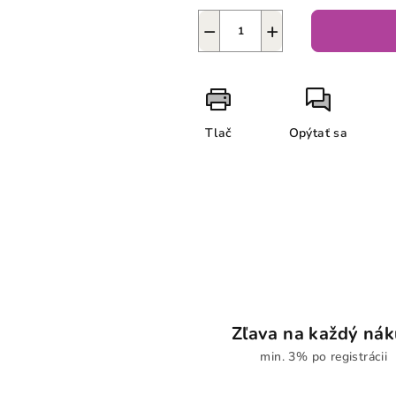
−
+
Tlač
Opýtať sa
Zľava na každý ná
min. 3% po registrácii