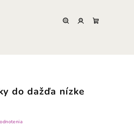
Hľadať
Prihlásenie
Nákupný
košík
y do dažďa nízke
hodnotenia