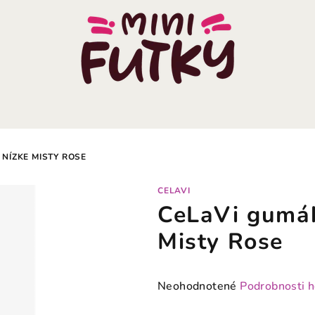
NÍZKE MISTY ROSE
CELAVI
CeLaVi gumák
Misty Rose
Priemerné
Neohodnotené
Podrobnosti 
hodnotenie