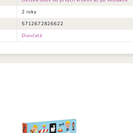
Detská obuv od prvých krokov až po školákov
2 roky
5712672826622
Dievčatá