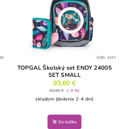
80
KÓD:
4227
TOPGAL Školský set ENDY 24005
SET SMALL
93,80 €
96,80 €
(–3 %)
skladom (dodanie 2-4 dni)
Do košíka