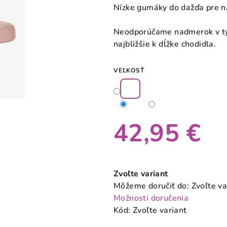
produktu
Nízke gumáky do dažďa pre na
je
0,0
Neodporúčame nadmerok v týc
z
najbližšie k dĺžke chodidla.
5
hviezdičiek.
VEĽKOSŤ
42,95 €
Jednotková
cena:
Zvoľte variant
Môžeme doručiť do:
Zvoľte va
Možnosti doručenia
Kód:
Zvoľte variant