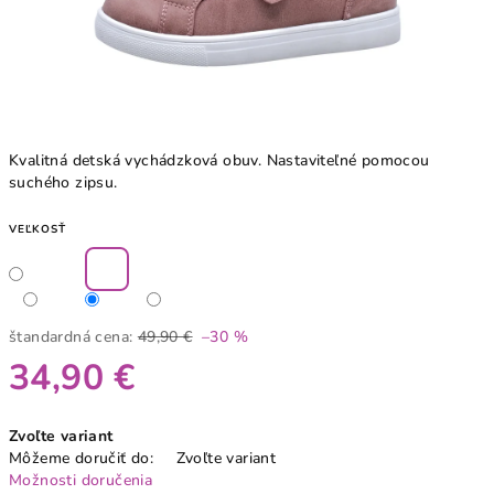
Kvalitná detská vychádzková obuv. Nastaviteľné pomocou
suchého zipsu.
VEĽKOSŤ
štandardná cena:
49,90 €
–30 %
34,90 €
Jednotková
Zvoľte variant
cena:
Môžeme doručiť do:
Zvoľte variant
Možnosti doručenia