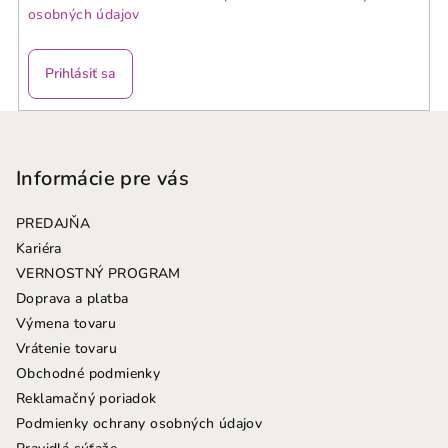
osobných údajov
Prihlásiť sa
Z
á
p
Informácie pre vás
ä
PREDAJŇA
t
Kariéra
i
VERNOSTNÝ PROGRAM
e
Doprava a platba
Výmena tovaru
Vrátenie tovaru
Obchodné podmienky
Reklamačný poriadok
Podmienky ochrany osobných údajov