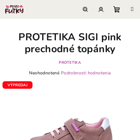
Prejsť
na
obsah
Nákupn
Hľadať
Prihlásenie
PROTETIKA SIGI pink
košík
prechodné topánky
PROTETIKA
Priemerné
Neohodnotené
Podrobnosti hodnotenia
hodnotenie
produktu
VÝPREDAJ
je
0,0
z
5
hviezdičiek.