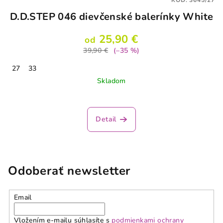
KÓD:
3645/27
D.D.STEP 046 dievčenské balerínky White
25,90 €
od
39,90 €
(–35 %)
27
33
Skladom
Detail
Odoberať newsletter
Email
Vložením e-mailu súhlasíte s
podmienkami ochrany