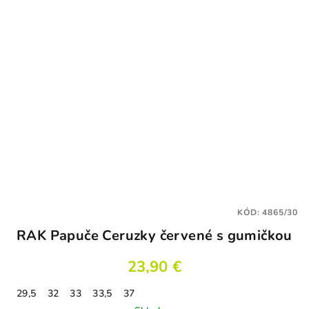
KÓD:
4865/30
RAK Papuče Ceruzky červené s gumičkou
23,90 €
29,5
32
33
33,5
37