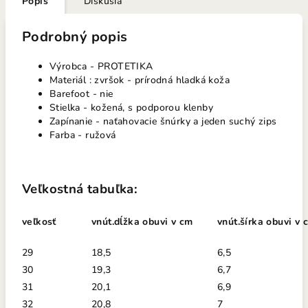
Popis
Diskusia
Podrobný popis
Výrobca - PROTETIKA
Materiál : zvršok - prírodná hladká koža
Barefoot - nie
Stielka - kožená, s podporou klenby
Zapínanie - naťahovacie šnúrky a jeden suchý zips
Farba - ružová
Veľkostná tabuľka:
veľkosť
vnút.dĺžka obuvi v cm
vnút.šírka obuvi v 
29
18,5
6,5
30
19,3
6,7
31
20,1
6,9
32
20,8
7