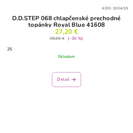
KÓD:
3034/25
D.D.STEP 068 chlapčenské prechodné
topánky Royal Blue 41608
27,20 €
38,90 €
(–30 %)
25
Skladom
Detail