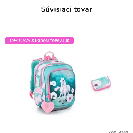
Súvisiaci tovar
10% ZĽAVA S KÓDOM TOPGAL10
KÓD:
4380