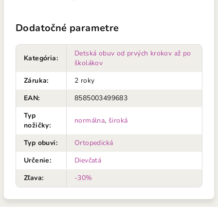
Dodatočné parametre
Detská obuv od prvých krokov až po
Kategória
:
školákov
Záruka
:
2 roky
EAN
:
8585003499683
Typ
normálna
,
široká
nožičky
:
Typ obuvi
:
Ortopedická
Určenie
:
Dievčatá
Zľava
:
-30%