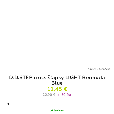
KÓD:
3496/20
D.D.STEP crocs šľapky LIGHT Bermuda
Blue
11,45 €
22,90 €
(–50 %)
20
Skladom