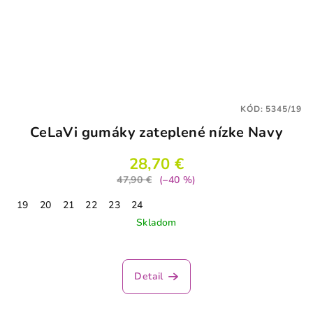
KÓD:
5345/19
CeLaVi gumáky zateplené nízke Navy
28,70 €
47,90 €
(–40 %)
19
20
21
22
23
24
Skladom
Detail