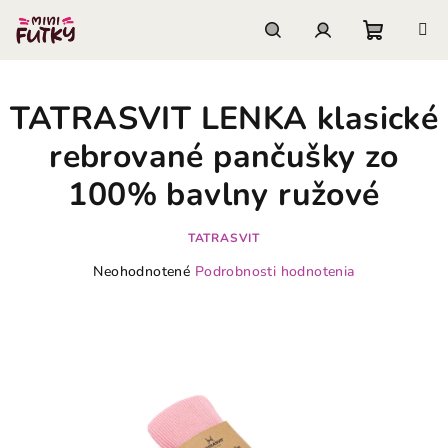
Prejsť
na
obsah
Nákupn
Hľadať
Prihlásenie
TATRASVIT LENKA klasické
košík
rebrované pančušky zo
100% bavlny ružové
TATRASVIT
Priemerné
Neohodnotené
Podrobnosti hodnotenia
hodnotenie
produktu
je
0,0
z
5
hviezdičiek.