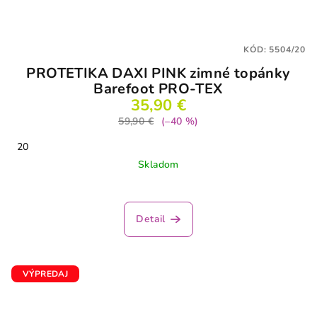
KÓD:
5504/20
PROTETIKA DAXI PINK zimné topánky
Barefoot PRO-TEX
35,90 €
59,90 €
(–40 %)
20
Skladom
Priemerné
hodnotenie
produktu
Detail
je
5,0
z
5
VÝPREDAJ
hviezdičiek.