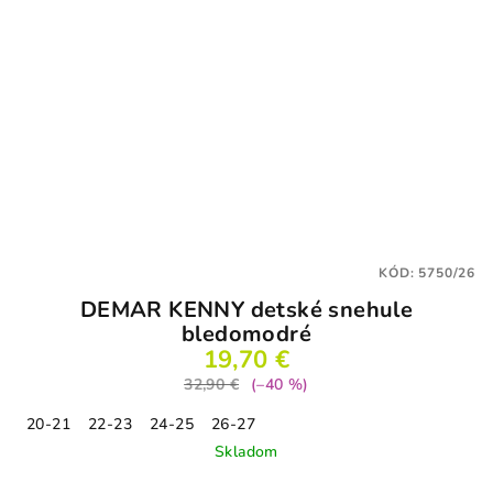
KÓD:
5750/26
DEMAR KENNY detské snehule
bledomodré
19,70 €
32,90 €
(–40 %)
20-21
22-23
24-25
26-27
Skladom
Priemerné