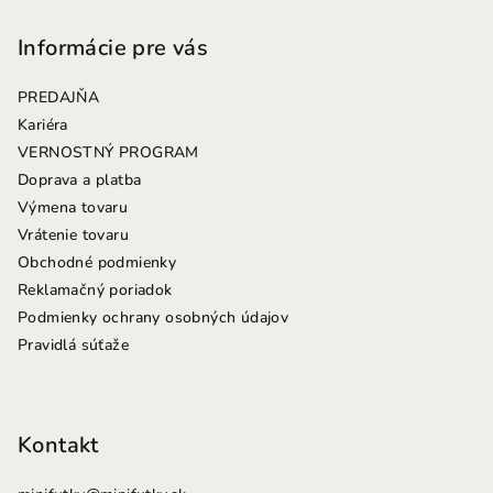
á
p
Informácie pre vás
ä
PREDAJŇA
t
Kariéra
i
VERNOSTNÝ PROGRAM
e
Doprava a platba
Výmena tovaru
Vrátenie tovaru
Obchodné podmienky
Reklamačný poriadok
Podmienky ochrany osobných údajov
Pravidlá súťaže
Kontakt