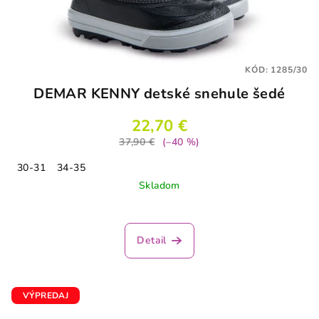
KÓD:
1285/30
DEMAR KENNY detské snehule šedé
22,70 €
37,90 €
(–40 %)
30-31
34-35
Skladom
Priemerné
hodnotenie
produktu
Detail
je
1,5
z
5
VÝPREDAJ
hviezdičiek.