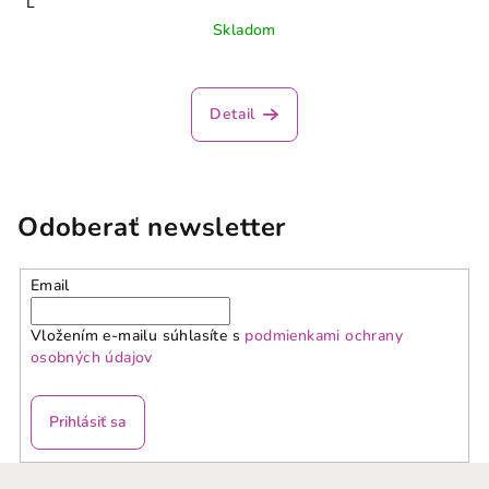
L
Skladom
Detail
Odoberať newsletter
Email
Vložením e-mailu súhlasíte s
podmienkami ochrany
osobných údajov
Prihlásiť sa
Z