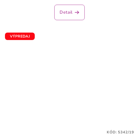
hodnotenie
produktu
Detail
je
5,0
z
5
VÝPREDAJ
hviezdičiek.
KÓD:
5342/19