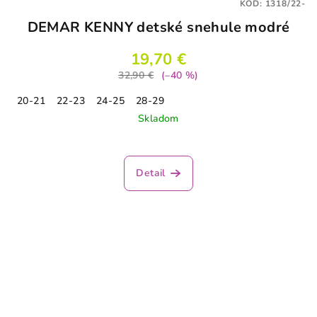
KÓD:
1318/22-
DEMAR KENNY detské snehule modré
19,70 €
32,90 €
(–40 %)
20-21
22-23
24-25
28-29
Skladom
Priemerné
hodnotenie
produktu
Detail
je
5,0
z
5
hviezdičiek.