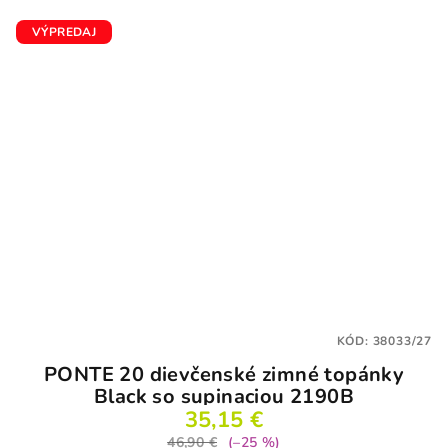
VÝPREDAJ
KÓD:
38033/27
PONTE 20 dievčenské zimné topánky
Black so supinaciou 2190B
35,15 €
46,90 €
(–25 %)