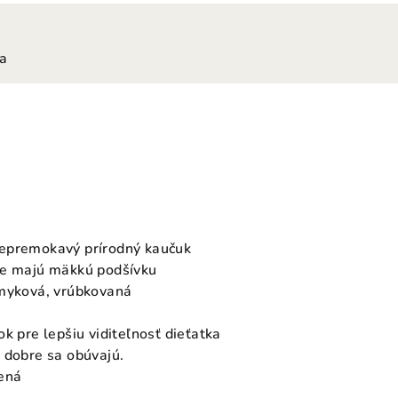
ia
epremokavý prírodný kaučuk
ne majú mäkkú podšívku
šmyková, vrúbkovaná
k pre lepšiu viditeľnosť dieťatka
 dobre sa obúvajú.
lená