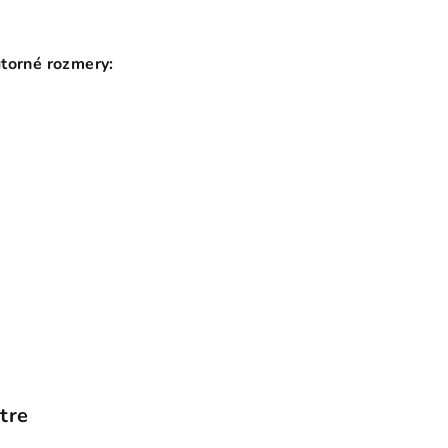
útorné rozmery:
tre