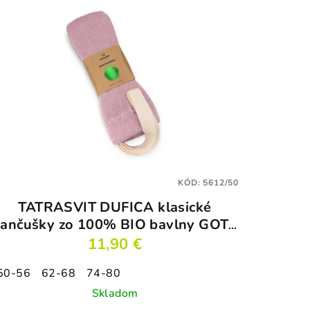
KÓD:
5612/50
TATRASVIT DUFICA klasické
ančušky zo 100% BIO bavlny GOTS
ružové
11,90 €
50-56
62-68
74-80
Skladom