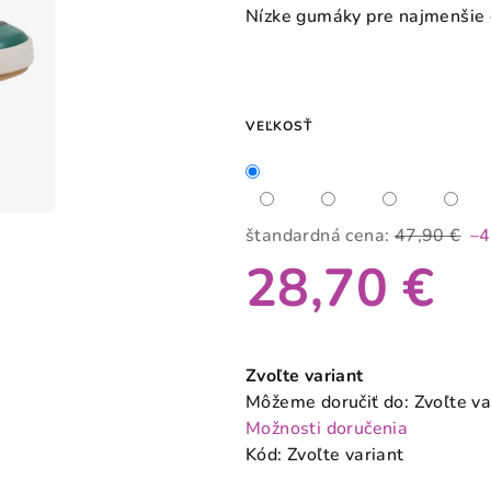
produktu
Nízke gumáky pre najmenšie 
je
0,0
z
5
VEĽKOSŤ
hviezdičiek.
štandardná cena:
47,90 €
–
28,70 €
Jednotková
cena:
Zvoľte variant
Môžeme doručiť do:
Zvoľte va
Možnosti doručenia
Kód:
Zvoľte variant