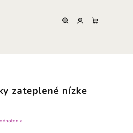
Hľadať
Prihlásenie
Nákupný
košík
y zateplené nízke
hodnotenia