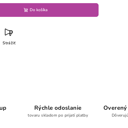
Do košíka
Strážiť
kup
Rýchle odoslanie
Overený 
tovaru skladom po prijatí platby
Dôverujú