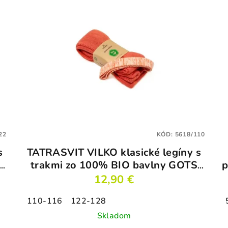
22
KÓD:
5618/110
s
TATRASVIT VILKO klasické legíny s
trakmi zo 100% BIO bavlny GOTS
p
tehlovočervené
12,90 €
110-116
122-128
Skladom