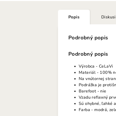
Popis
Diskus
Podrobný popis
Podrobný popis
Výrobca - CeLaVi
Materiál - 100% n
Na vnútornej stra
Podrážka je proti
Barefoot - nie
Vzadu reflexný prvo
Sú ohybné, ľahké a
Farba - modrá, ze