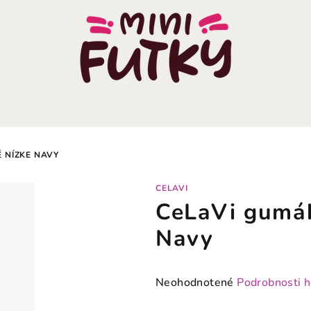
 NÍZKE NAVY
CELAVI
CeLaVi gumák
Navy
Priemerné
Neohodnotené
Podrobnosti 
hodnotenie