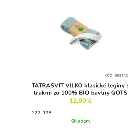
KÓD:
5621/1
TATRASVIT VILKO klasické legíny 
trakmi zo 100% BIO bavlny GOTS
modré
12,90 €
122-128
Skladom