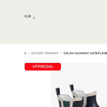
Prejsť
na
obsah
EUR
/
DETSKÉ TOPÁNKY
/
CELAVI GUMÁKY ZATEPLENÉ
DOMOV
VÝPREDAJ