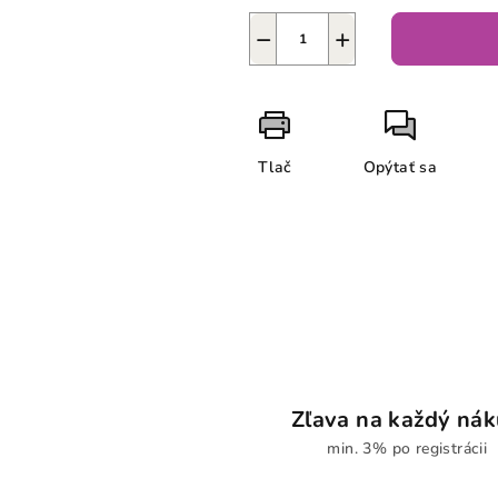
−
+
Tlač
Opýtať sa
Zľava na každý ná
min. 3% po registrácii