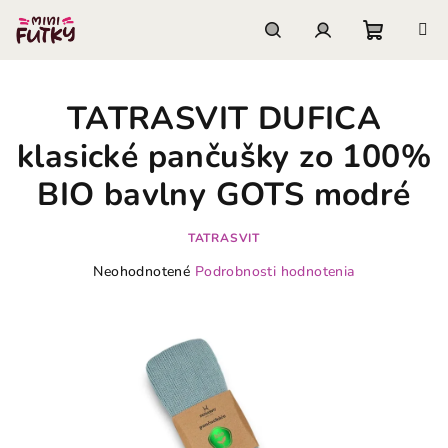
Prejsť
na
obsah
Nákupn
Hľadať
Prihlásenie
TATRASVIT DUFICA
košík
klasické pančušky zo 100%
BIO bavlny GOTS modré
TATRASVIT
Priemerné
Neohodnotené
Podrobnosti hodnotenia
hodnotenie
produktu
je
0,0
z
5
hviezdičiek.