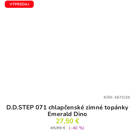
5
VÝPREDAJ
hviezdičiek.
KÓD:
5672/20
D.D.STEP 071 chlapčenské zimné topánky
Emerald Dino
27,50 €
45,90 €
(–40 %)