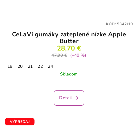
KÓD:
5342/19
CeLaVi gumáky zateplené nízke Apple
Butter
28,70 €
47,90 €
(–40 %)
19
20
21
22
24
Skladom
Detail
VÝPREDAJ