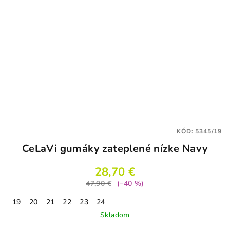
KÓD:
5345/19
CeLaVi gumáky zateplené nízke Navy
28,70 €
47,90 €
(–40 %)
19
20
21
22
23
24
Skladom