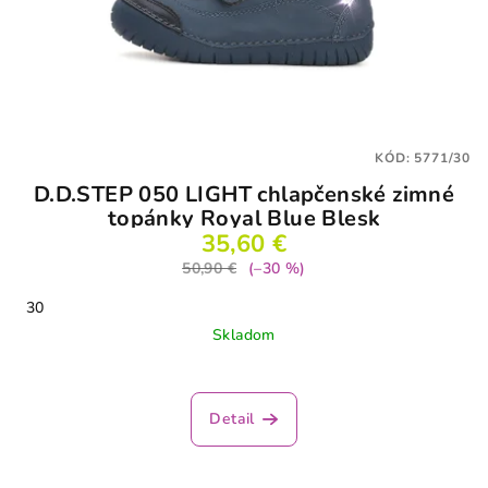
KÓD:
5771/30
D.D.STEP 050 LIGHT chlapčenské zimné
topánky Royal Blue Blesk
35,60 €
50,90 €
(–30 %)
30
Skladom
Priemerné
hodnotenie
produktu
Detail
je
1,0
z