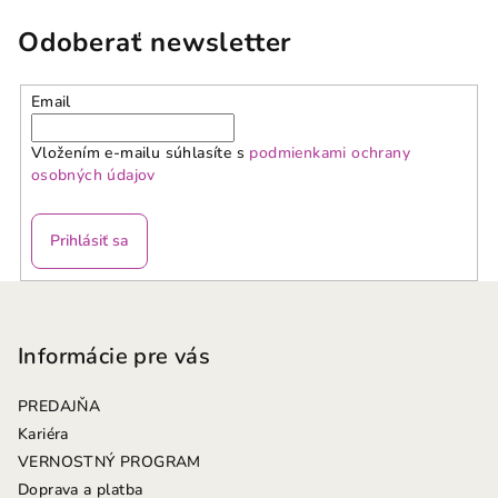
Odoberať newsletter
Email
Vložením e-mailu súhlasíte s
podmienkami ochrany
osobných údajov
Prihlásiť sa
Z
á
p
Informácie pre vás
ä
PREDAJŇA
t
Kariéra
i
VERNOSTNÝ PROGRAM
e
Doprava a platba