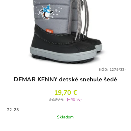
KÓD:
1279/22-
DEMAR KENNY detské snehule šedé
19,70 €
32,90 €
(–40 %)
22-23
Skladom