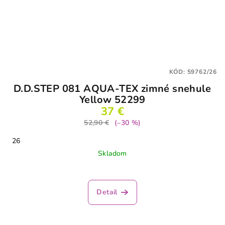
KÓD:
59762/26
D.D.STEP 081 AQUA-TEX zimné snehule
Yellow 52299
37 €
52,90 €
(–30 %)
26
Skladom
Detail