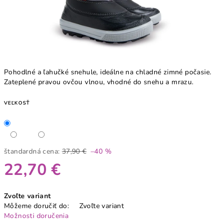
Pohodlné a ľahučké snehule, ideálne na chladné zimné počasie.
Zateplené pravou ovčou vlnou, vhodné do snehu a mrazu.
VEĽKOSŤ
štandardná cena:
37,90 €
–40 %
22,70 €
Jednotková
Zvoľte variant
cena:
Môžeme doručiť do:
Zvoľte variant
Možnosti doručenia