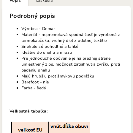
Popis
Diskusia
Podrobný popis
Výrobca - Demar
Materiál - nepremokavá spodná časť je vyrobená z
termokaučuku, vrchný diel z odolnej textílie
Snehule sú pohodlné a ľahké
Ideálne do snehu a mrazu
Pre jednoduché obúvanie je na prednej strane
umiestnený zips, možnosť zatiahnutia zvršku proti
padaniu snehu
Majú hrubšiu protišmykovú podrážku
Barefoot - nie
Farba - šedá
Veľkostná tabuľka: