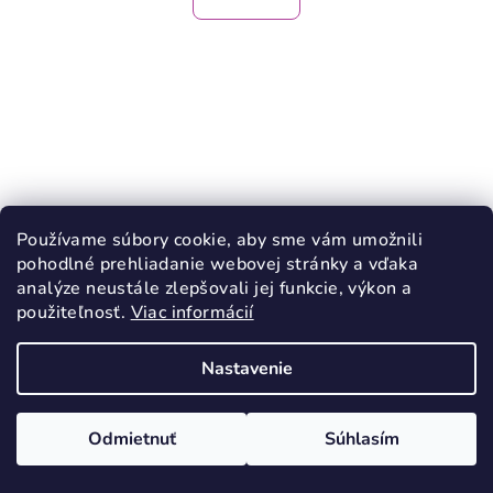
Používame súbory cookie, aby sme vám umožnili
pohodlné prehliadanie webovej stránky a vďaka
analýze neustále zlepšovali jej funkcie, výkon a
použiteľnosť.
Viac informácií
Nastavenie
KÓD:
3505
Odmietnuť
Súhlasím
KIETLA slnečné okuliare LION Lilac 1-
2roky