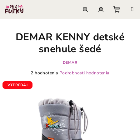
Prejsť
na
obsah
Nákupn
Hľadať
Prihlásenie
DEMAR KENNY detské
košík
snehule šedé
DEMAR
Priemerné
2 hodnotenia
Podrobnosti hodnotenia
hodnotenie
produktu
VÝPREDAJ
je
1,5
z
5
hviezdičiek.