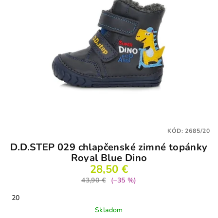
KÓD:
2685/20
D.D.STEP 029 chlapčenské zimné topánky
Royal Blue Dino
28,50 €
43,90 €
(–35 %)
20
Skladom