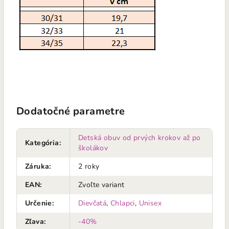
Dodatočné parametre
Detská obuv od prvých krokov až po
Kategória
:
školákov
Záruka
:
2 roky
EAN
:
Zvoľte variant
Určenie
:
Dievčatá
,
Chlapci
,
Unisex
Zľava
:
-40%