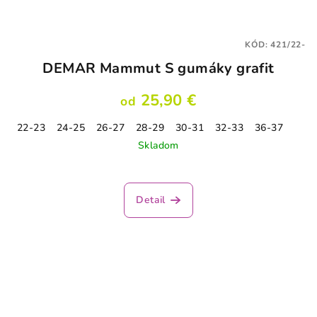
KÓD:
421/22-
DEMAR Mammut S gumáky grafit
25,90 €
od
22-23
24-25
26-27
28-29
30-31
32-33
36-37
Skladom
Priemerné
hodnotenie
produktu
Detail
je
5,0
z
5
hviezdičiek.