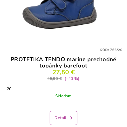
KÓD:
766/20
PROTETIKA TENDO marine prechodné
topánky barefoot
27,50 €
45,90 €
(–40 %)
20
Skladom
Detail