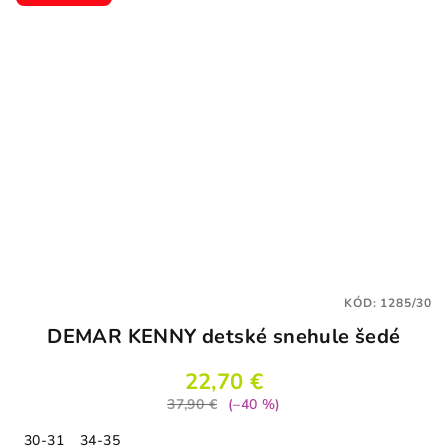
KÓD:
1285/30
DEMAR KENNY detské snehule šedé
22,70 €
37,90 €
(–40 %)
30-31
34-35