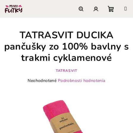
Prejsť
na
obsah
Nákupn
Hľadať
Prihlásenie
TATRASVIT DUCIKA
košík
pančušky zo 100% bavlny s
trakmi cyklamenové
TATRASVIT
Priemerné
Neohodnotené
Podrobnosti hodnotenia
hodnotenie
produktu
je
0,0
z
5
hviezdičiek.