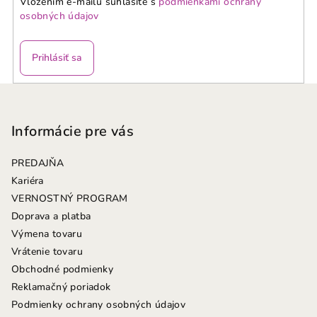
Vložením e-mailu súhlasíte s
podmienkami ochrany
osobných údajov
Prihlásiť sa
Z
á
p
Informácie pre vás
ä
PREDAJŇA
t
Kariéra
i
VERNOSTNÝ PROGRAM
e
Doprava a platba
Výmena tovaru
Vrátenie tovaru
Obchodné podmienky
Reklamačný poriadok
Podmienky ochrany osobných údajov