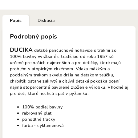
Popis
Diskusia
Podrobný popis
DUCIKA
detské pančuchové nohavice
s trakmi zo
100% bavlny vyrábané s tradíciou od roku 1957 sú
určené pre našich najmenších a pre detičky, ktoré majú
problém s atopickým ekzémom. Vďaka mäkkým a
poddajným trakom skvele držia na detskom telíčku,
chrbátik ostane zakrytý a citlivá detská pokožka ocení
najmä stopercentné bavlnené zloženie výrobku. Vhodné aj
pre deti, ktoré nechcú spať v pyžamku.
100% podiel bavlny
rebrovaný plet
pohodlné tračky
farba - cyklamenová