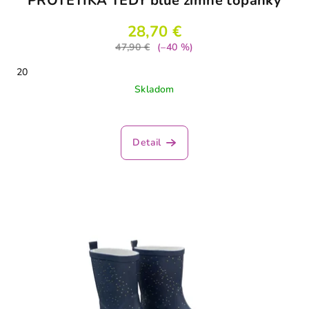
PROTETIKA TEDY blue zimné topánky
28,70 €
47,90 €
(–40 %)
20
Skladom
Detail