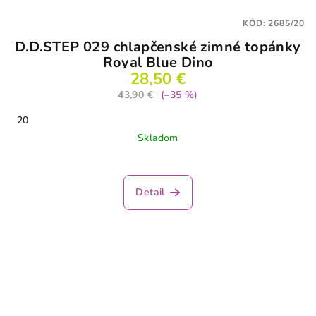
KÓD:
2685/20
D.D.STEP 029 chlapčenské zimné topánky
Royal Blue Dino
28,50 €
43,90 €
(–35 %)
20
Skladom
Detail