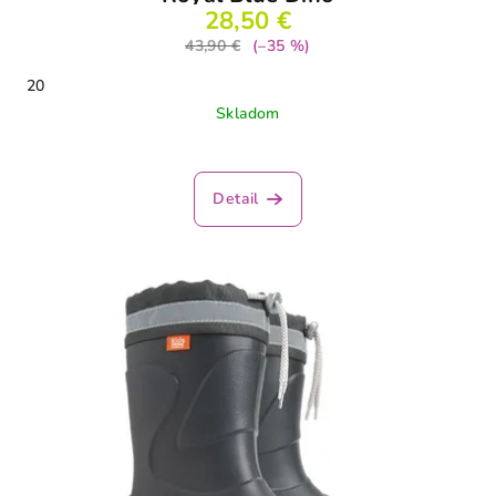
28,50 €
43,90 €
(–35 %)
20
Skladom
Detail