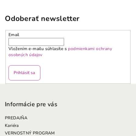
Odoberať newsletter
Email
Vložením e-mailu súhlasíte s
podmienkami ochrany
osobných údajov
Prihlásiť sa
Z
á
p
Informácie pre vás
ä
PREDAJŇA
t
Kariéra
i
VERNOSTNÝ PROGRAM