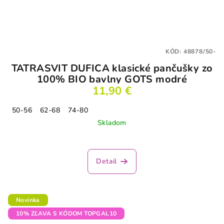
KÓD:
48878/50-
TATRASVIT DUFICA klasické pančušky zo
100% BIO bavlny GOTS modré
11,90 €
50-56
62-68
74-80
Skladom
Detail
Novinka
10% ZĽAVA S KÓDOM TOPGAL10