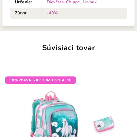
Určenie
:
Dievčatá
,
Chlapci
,
Unisex
Zľava
:
-40%
Súvisiaci tovar
10% ZĽAVA S KÓDOM TOPGAL10