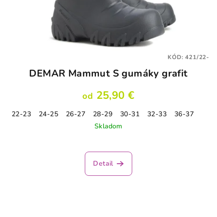
KÓD:
421/22-
DEMAR Mammut S gumáky grafit
25,90 €
od
22-23
24-25
26-27
28-29
30-31
32-33
36-37
Skladom
Priemerné
hodnotenie
produktu
Detail
je
5,0
z
5
hviezdičiek.