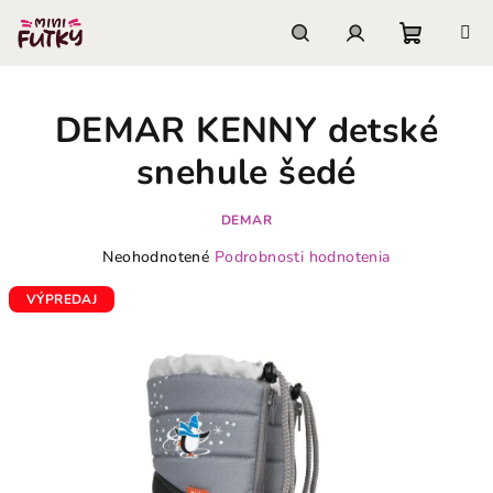
Prejsť
na
obsah
Nákupn
Hľadať
Prihlásenie
DEMAR KENNY detské
košík
snehule šedé
DEMAR
Priemerné
Neohodnotené
Podrobnosti hodnotenia
hodnotenie
produktu
VÝPREDAJ
je
0,0
z
5
hviezdičiek.