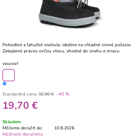
Pohodlné a ľahučké snehule, ideálne na chladné zimné počasie.
Zateplené pravou ovčou vlnou, vhodné do snehu a mrazu.
VEĽKOSŤ
štandardná cena:
32,90 €
–40 %
19,70 €
Jednotková
Skladom
cena:
Môžeme doručiť do:
10.8.2026
Možnosti doručenia