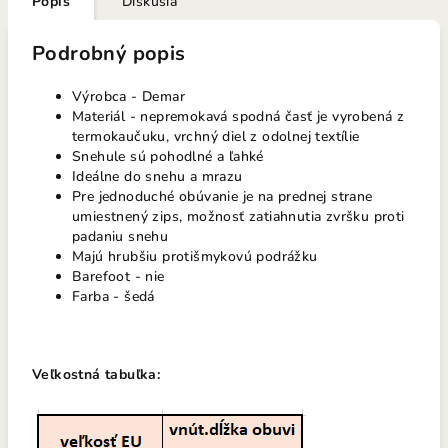
Popis
Diskusia
Podrobný popis
Výrobca - Demar
Materiál - nepremokavá spodná časť je vyrobená z
termokaučuku, vrchný diel z odolnej textílie
Snehule sú pohodlné a ľahké
Ideálne do snehu a mrazu
Pre jednoduché obúvanie je na prednej strane
umiestnený zips, možnosť zatiahnutia zvršku proti
padaniu snehu
Majú hrubšiu protišmykovú podrážku
Barefoot - nie
Farba - šedá
Veľkostná tabuľka: