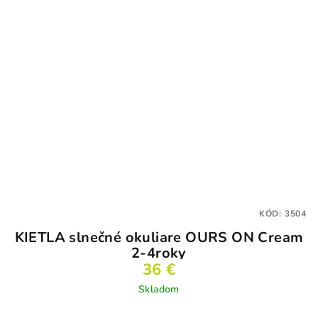
KÓD:
3504
KIETLA slnečné okuliare OURS ON Cream
2-4roky
36 €
Skladom
Priemerné