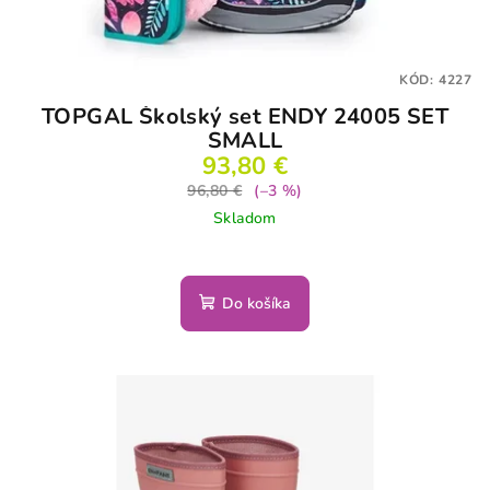
KÓD:
4227
TOPGAL Školský set ENDY 24005 SET
SMALL
93,80 €
96,80 €
(–3 %)
Skladom
Do košíka