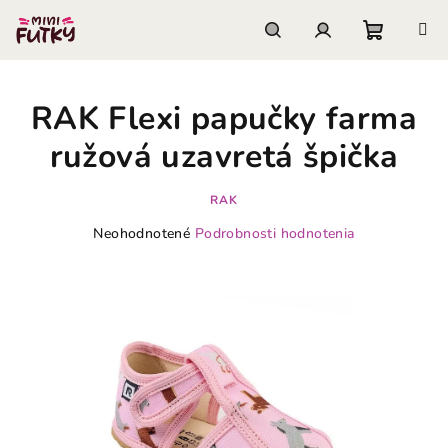
Prejsť
na
obsah
Nákupn
Hľadať
Prihlásenie
RAK Flexi papučky farma
košík
ružová uzavretá špička
RAK
Priemerné
Neohodnotené
Podrobnosti hodnotenia
hodnotenie
produktu
je
0,0
z
5
hviezdičiek.