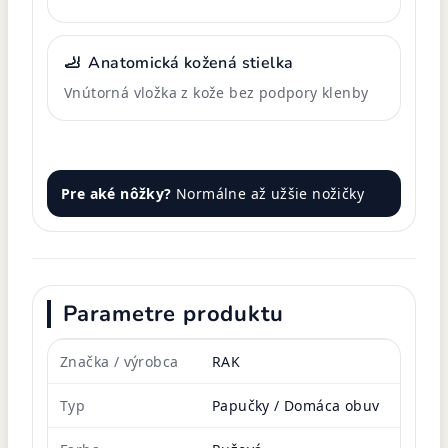
🦶
Anatomická kožená stielka
Vnútorná vložka z kože bez podpory klenby
Pre aké nôžky?
Normálne až užšie nožičky
Parametre produktu
Značka / výrobca
RAK
Typ
Papučky / Domáca obuv