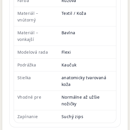
Farba
Ružová
Materiál –
Textil / Koža
vnútorný
Materiál –
Bavlna
vonkajší
Modelová rada
Flexi
Podrážka
Kaučuk
Stielka
anatomicky tvarovaná
koža
Vhodné pre
Normálne až užšie
nožičky
Zapínanie
Suchý zips