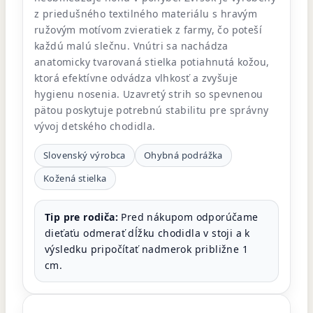
z priedušného textilného materiálu s hravým
ružovým motívom zvieratiek z farmy, čo poteší
každú malú slečnu. Vnútri sa nachádza
anatomicky tvarovaná stielka potiahnutá kožou,
ktorá efektívne odvádza vlhkosť a zvyšuje
hygienu nosenia. Uzavretý strih so spevnenou
pätou poskytuje potrebnú stabilitu pre správny
vývoj detského chodidla.
Slovenský výrobca
Ohybná podrážka
Kožená stielka
Tip pre rodiča:
Pred nákupom odporúčame
dieťaťu odmerať dĺžku chodidla v stoji a k
výsledku pripočítať nadmerok približne 1
cm.