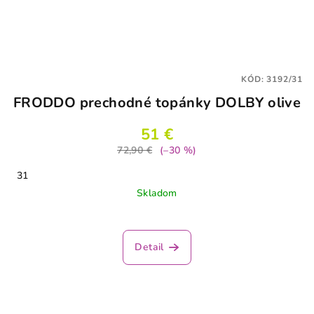
KÓD:
3192/31
FRODDO prechodné topánky DOLBY olive
51 €
72,90 €
(–30 %)
31
Skladom
Priemerné
hodnotenie
produktu
Detail
je
4,0
z
5
hviezdičiek.