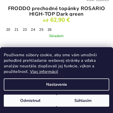
KÓD:
5189/23
FRODDO prechodné topánky ROSARIO
HIGH-TOP Dark green
62,90 €
od
20
21
23
24
25
26
Skladom
Používame súbory cookie, aby sme vám umožnili
Detail
pohodlné prehliadanie webovej stránky a vďaka
analýze neustále zlepšovali jej funkcie, výkon a
použiteľnosť.
Viac informácií
Nastavenie
Odmietnuť
Súhlasím