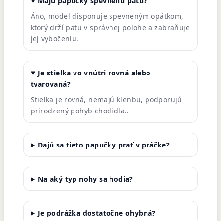
Majú papučky spevnenú pätu?
Áno, model disponuje spevneným opätkom,
ktorý drží pätu v správnej polohe a zabraňuje
jej vybočeniu.
Je stielka vo vnútri rovná alebo
tvarovaná?
Stielka je rovná, nemajú klenbu, podporujú
prirodzený pohyb chodidla.
.
Dajú sa tieto papučky prať v práčke?
Na aký typ nohy sa hodia?
Je podrážka dostatočne ohybná?