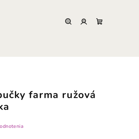
Hľadať
Prihlásenie
Nákupný
košík
pučky farma ružová
ka
hodnotenia