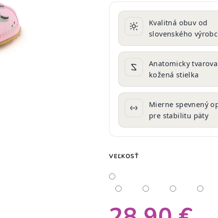
produktu
je
Kvalitná obuv od
0,0
slovenského výrob
z
5
hviezdičiek.
Anatomicky tvarov
kožená stielka
Mierne spevnený o
pre stabilitu päty
VEĽKOSŤ
28,90 €