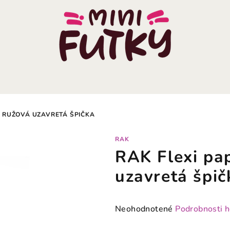
A RUŽOVÁ UZAVRETÁ ŠPIČKA
RAK
RAK Flexi pa
uzavretá špič
Priemerné
Neohodnotené
Podrobnosti 
hodnotenie