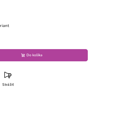
riant
Do košíka
Strážiť