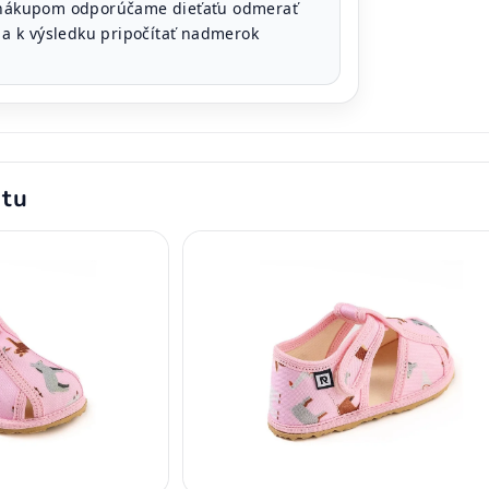
nákupom odporúčame dieťaťu odmerať
i a k výsledku pripočítať nadmerok
ktu