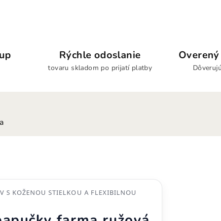
kup
Rýchle odoslanie
Overený 
tovaru skladom po prijatí platby
Dôverujú
ia
V S KOŽENOU STIELKOU A FLEXIBILNOU
papučky farma ružová