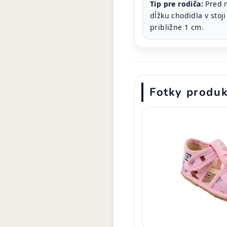
Tip pre rodiča:
Pred 
dĺžku chodidla v stoj
približne 1 cm.
Fotky produ