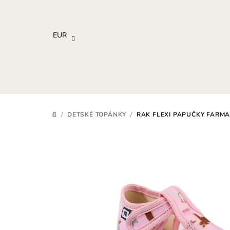
Prejsť
na
obsah
EUR
/
DETSKÉ TOPÁNKY
/
RAK FLEXI PAPUČKY FARM
DOMOV