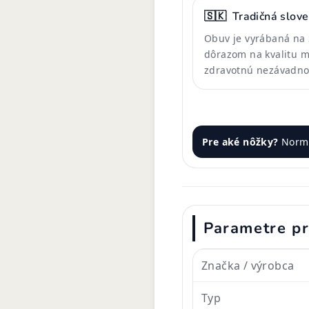
🇸🇰
Tradičná slov
Obuv je vyrábaná na 
dôrazom na kvalitu m
zdravotnú nezávadno
Pre aké nôžky?
Normá
Parametre p
Značka / výrobca
Typ