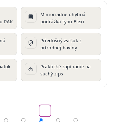
Mimoriadne ohybná
cu RAK
podrážka typu Flexi
aná
Priedušný zvršok z
prírodnej bavlny
pätok
Praktické zapínanie na
suchý zips