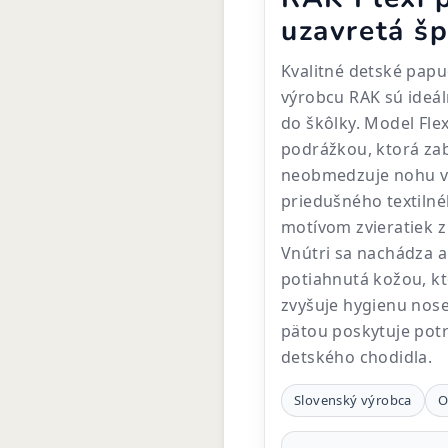
uzavretá šp
Kvalitné detské pap
výrobcu RAK sú ideá
do škôlky. Model Fl
podrážkou, ktorá za
neobmedzuje nohu v 
priedušného textiln
motívom zvieratiek z
Vnútri sa nachádza a
potiahnutá kožou, kt
zvyšuje hygienu nose
pätou poskytuje potr
detského chodidla.
Slovenský výrobca
O