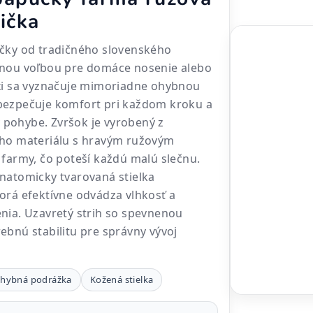
ička
učky od tradičného slovenského
lnou voľbou pre domáce nosenie alebo
exi sa vyznačuje mimoriadne ohybnou
bezpečuje komfort pri každom kroku a
pohybe. Zvršok je vyrobený z
ého materiálu s hravým ružovým
 farmy, čo poteší každú malú slečnu.
natomicky tvarovaná stielka
orá efektívne odvádza vlhkosť a
nia. Uzavretý strih so spevnenou
ebnú stabilitu pre správny vývoj
hybná podrážka
Kožená stielka