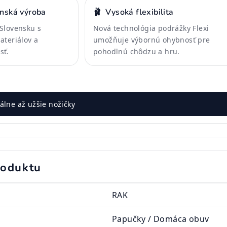
enská výroba
🩰
Vysoká flexibilita
Slovensku s
Nová technológia podrážky Flexi
ateriálov a
umožňuje výbornú ohybnosť pre
sť.
pohodlnú chôdzu a hru.
lne až užšie nožičky
roduktu
RAK
Papučky / Domáca obuv