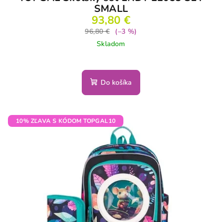
SMALL
93,80 €
96,80 €
(–3 %)
Skladom
Do košíka
10% ZĽAVA S KÓDOM TOPGAL10