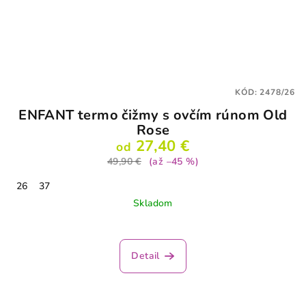
KÓD:
2478/26
ENFANT termo čižmy s ovčím rúnom Old
Rose
27,40 €
od
49,90 €
(až –45 %)
26
37
Skladom
Priemerné
hodnotenie
produktu
Detail
je
3,7
z