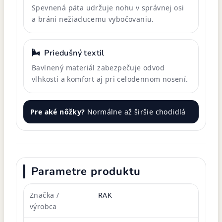
Spevnená päta udržuje nohu v správnej osi
a bráni nežiaducemu vybočovaniu.
🌬️
Priedušný textil
Bavlnený materiál zabezpečuje odvod
vlhkosti a komfort aj pri celodennom nosení.
Pre aké nôžky?
Normálne až širšie chodidlá
Parametre produktu
Značka /
RAK
výrobca