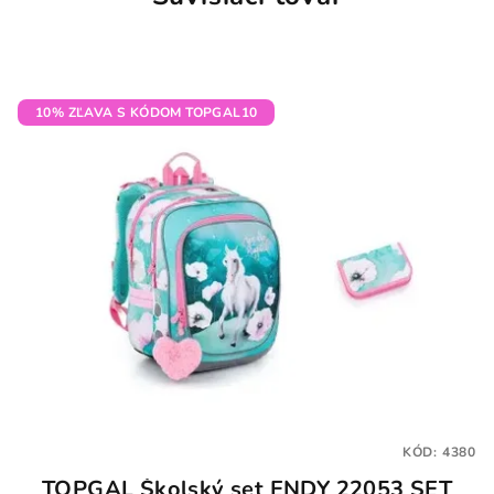
10% ZĽAVA S KÓDOM TOPGAL10
KÓD:
4380
TOPGAL Školský set ENDY 22053 SET