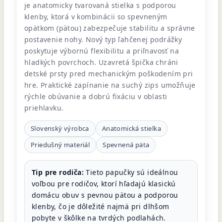
je anatomicky tvarovaná stielka s podporou
klenby, ktorá v kombinácii so spevneným
opätkom (pätou) zabezpečuje stabilitu a správne
postavenie nohy. Nový typ ľahčenej podrážky
poskytuje výbornú flexibilitu a priľnavosť na
hladkých povrchoch. Uzavretá špička chráni
detské prsty pred mechanickým poškodením pri
hre. Praktické zapínanie na suchý zips umožňuje
rýchle obúvanie a dobrú fixáciu v oblasti
priehlavku.
Slovenský výrobca
Anatomická stielka
Priedušný materiál
Spevnená päta
Tip pre rodiča:
Tieto papučky sú ideálnou
voľbou pre rodičov, ktorí hľadajú klasickú
domácu obuv s pevnou pätou a podporou
klenby, čo je dôležité najmä pri dlhšom
pobyte v škôlke na tvrdých podlahách.