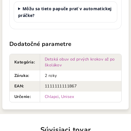
Môžu sa tieto papuče prať v automatickej
práčke?
Dodatočné parametre
Detská obuv od prvých krokov až po
Kategória
:
školákov
Záruka
:
2 roky
EAN
:
1111111111867
Určenie
:
Chlapci
,
Unisex
Súvisiaci tovar