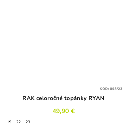
5
hviezdičiek.
KÓD:
898/23
RAK celoročné topánky RYAN
49,90 €
19
22
23