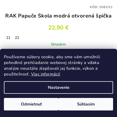
KÓD:
2082/21
RAK Papuče Škola modrá otvorená špička
22,90 €
21
22
Skladom
Používame súbory cookie, aby sme vám umožnili
pohodlné prehliadanie webovej stránky a vďaka
Detail
analýze neustále zlepšovali jej funkcie, výkon a
použiteľnosť.
Viac informácií
Nastavenie
Odmietnuť
Súhlasím