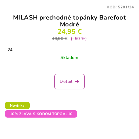
KÓD:
5201/24
MILASH prechodné topánky Barefoot
Modré
24,95 €
49,90 €
(–50 %)
24
Skladom
Detail
Novinka
10% ZĽAVA S KÓDOM TOPGAL10