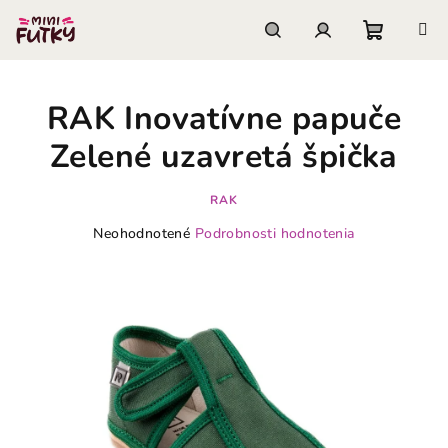
Prejsť
na
obsah
Nákupn
Hľadať
Prihlásenie
RAK Inovatívne papuče
košík
Zelené uzavretá špička
RAK
Priemerné
Neohodnotené
Podrobnosti hodnotenia
hodnotenie
produktu
je
0,0
z
5
hviezdičiek.