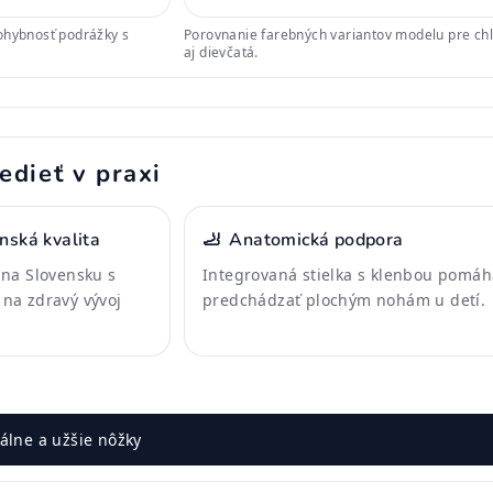
ohybnosť podrážky s
Porovnanie farebných variantov modelu pre ch
aj dievčatá.
edieť v praxi
nská kvalita
🦶
Anatomická podpora
na Slovensku s
Integrovaná stielka s klenbou pomáh
na zdravý vývoj
predchádzať plochým nohám u detí.
lne a užšie nôžky