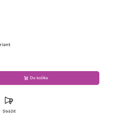
riant
Do košíka
Strážiť