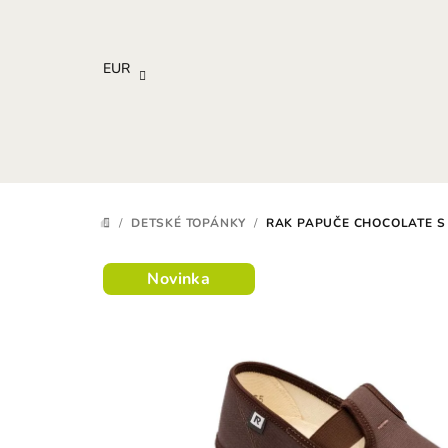
Prejsť
na
obsah
EUR
/
DETSKÉ TOPÁNKY
/
RAK PAPUČE CHOCOLATE S
DOMOV
Novinka