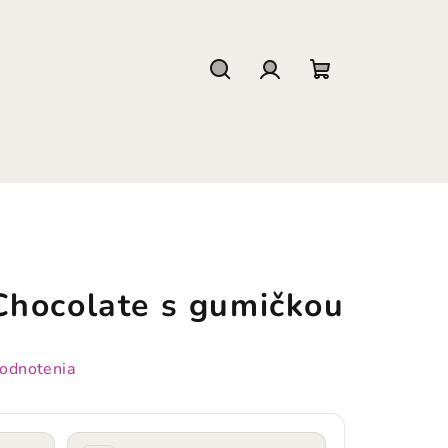
Hľadať
Prihlásenie
Nákupný
košík
hocolate s gumičkou
hodnotenia