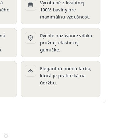
ká
Vyrobené z kvalitnej
ného
100% bavlny pre
maximálnu vzdušnosť.
aná
Rýchle nazúvanie vďaka
pružnej elastickej
u.
gumičke.
Elegantná hnedá farba,
ktorá je praktická na
údržbu.