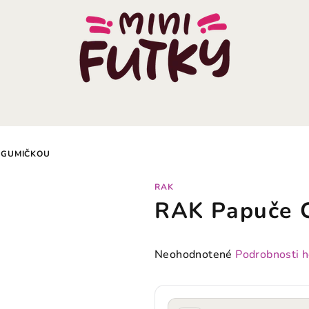
 GUMIČKOU
RAK
RAK Papuče C
Priemerné
Neohodnotené
Podrobnosti 
hodnotenie
produktu
je