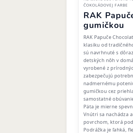
ČOKOLÁDOVEJ FARBE
RAK Papuče
gumičkou
RAK Papuče Chocolat
klasiku od tradičnéh
sú navrhnuté s dôra
detských nôh v domá
vyrobené z prírodnýc
zabezpečujú potrebn
nadmernému poteniu 
gumičkou cez priehla
samostatné obúvanie 
Päta je mierne spevne
Vnútri sa nachádza 
povrchom, ktorá podp
Podrážka je ľahká, fl