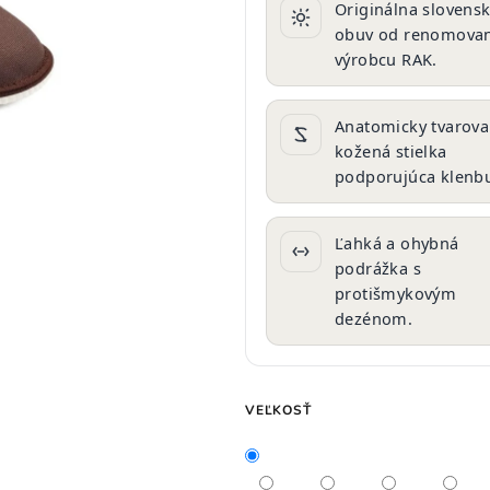
Originálna slovens
0,0
obuv od renomova
z
výrobcu RAK.
5
hviezdičiek.
Anatomicky tvarov
kožená stielka
podporujúca klenb
Ľahká a ohybná
podrážka s
protišmykovým
dezénom.
VEĽKOSŤ