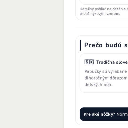
Detailný pohľad na dezén a 
protišmykovým vzorom.
Prečo budú s
🇸🇰
Tradičná slove
Papučky sú vyrábané 
dlhoročným dôrazom 
detských nôh.
Pre aké nôžky?
Normá