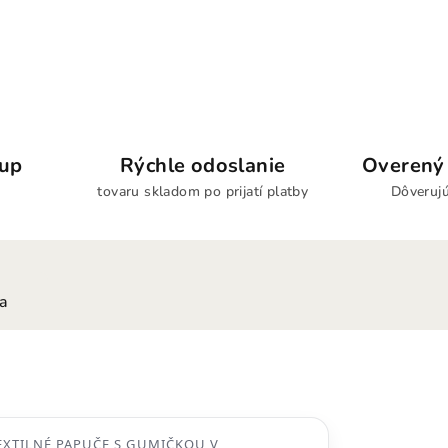
kup
Rýchle odoslanie
Overený 
tovaru skladom po prijatí platby
Dôverujú
ia
EXTILNÉ PAPUČE S GUMIČKOU V