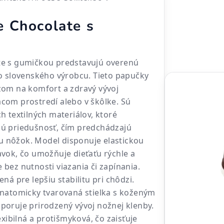
 Chocolate s
e s gumičkou predstavujú overenú
o slovenského výrobcu. Tieto papučky
zom na komfort a zdravý vývoj
com prostredí alebo v škôlke. Sú
h textilných materiálov, ktoré
ú priedušnosť, čím predchádzajú
nôžok. Model disponuje elastickou
vok, čo umožňuje dieťaťu rýchle a
bez nutnosti viazania či zapínania.
ná pre lepšiu stabilitu pri chôdzi.
anatomicky tvarovaná stielka s koženým
oruje prirodzený vývoj nožnej klenby.
exibilná a protišmyková, čo zaisťuje