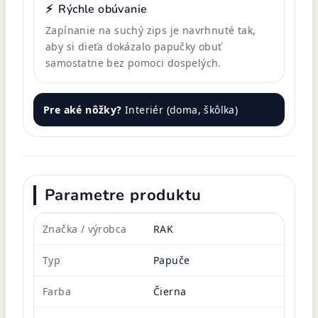
⚡
Rýchle obúvanie
Zapínanie na suchý zips je navrhnuté tak,
aby si dieťa dokázalo papučky obuť
samostatne bez pomoci dospelých.
Pre aké nôžky?
Interiér (doma, škôlka)
Parametre produktu
Značka / výrobca
RAK
Typ
Papuče
Farba
Čierna