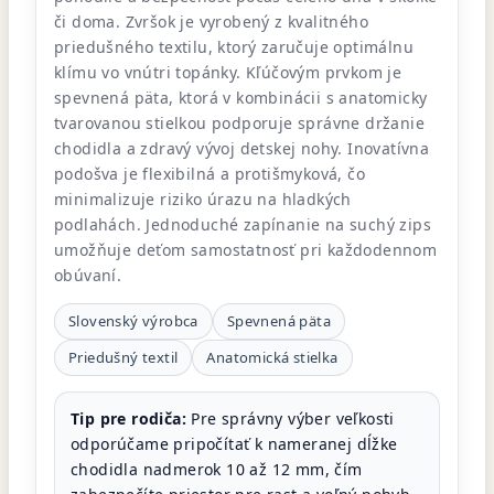
či doma. Zvršok je vyrobený z kvalitného
priedušného textilu, ktorý zaručuje optimálnu
klímu vo vnútri topánky. Kľúčovým prvkom je
spevnená päta, ktorá v kombinácii s anatomicky
tvarovanou stielkou podporuje správne držanie
chodidla a zdravý vývoj detskej nohy. Inovatívna
podošva je flexibilná a protišmyková, čo
minimalizuje riziko úrazu na hladkých
podlahách. Jednoduché zapínanie na suchý zips
umožňuje deťom samostatnosť pri každodennom
obúvaní.
Slovenský výrobca
Spevnená päta
Priedušný textil
Anatomická stielka
Tip pre rodiča:
Pre správny výber veľkosti
odporúčame pripočítať k nameranej dĺžke
chodidla nadmerok 10 až 12 mm, čím