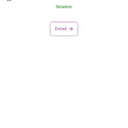
Skladom
Priemerné
hodnotenie
produktu
Detail
je
4,2
z
5
hviezdičiek.