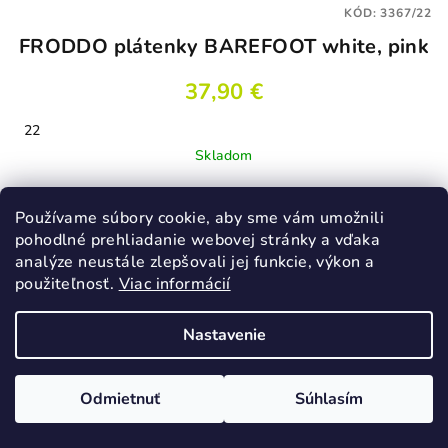
KÓD:
3367/22
FRODDO plátenky BAREFOOT white, pink
37,90 €
22
Skladom
Priemerné
hodnotenie
Používame súbory cookie, aby sme vám umožnili
produktu
Detail
pohodlné prehliadanie webovej stránky a vďaka
je
analýze neustále zlepšovali jej funkcie, výkon a
5,0
použiteľnosť.
Viac informácií
z
5
hviezdičiek.
Nastavenie
Odmietnuť
Súhlasím