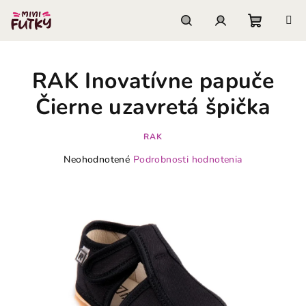
Prejsť
na
obsah
Nákupn
Hľadať
Prihlásenie
RAK Inovatívne papuče
košík
Čierne uzavretá špička
RAK
Priemerné
Neohodnotené
Podrobnosti hodnotenia
hodnotenie
produktu
je
0,0
z
5
hviezdičiek.