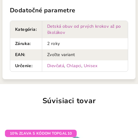
Dodatočné parametre
Detská obuv od prvých krokov až po
Kategória
:
školákov
Záruka
:
2 roky
EAN
:
Zvoľte variant
Určenie
:
Dievčatá
,
Chlapci
,
Unisex
Súvisiaci tovar
10% ZĽAVA S KÓDOM TOPGAL10