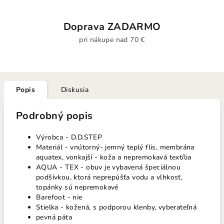
Doprava ZADARMO
pri nákupe nad 70 €
Popis
Diskusia
Podrobný popis
Výrobca - D.D.STEP
Materiál - vnútorný- jemný teplý flis, membrána
aquatex, vonkajší - koža a nepremokavá textília
AQUA - TEX - obuv je vybavená špeciálnou
podšívkou, ktorá neprepúšťa vodu a vlhkosť,
topánky sú nepremokavé
Barefoot - nie
Stielka - kožená, s podporou klenby, vyberateľná
pevná päta