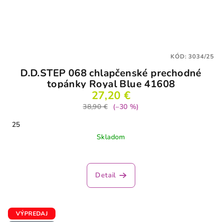
KÓD:
3034/25
D.D.STEP 068 chlapčenské prechodné
topánky Royal Blue 41608
27,20 €
38,90 €
(–30 %)
25
Skladom
Detail
VÝPREDAJ