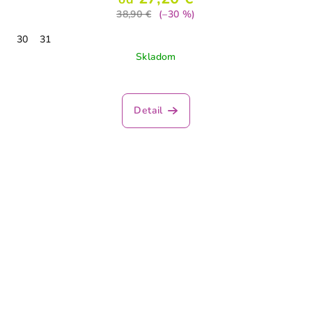
38,90 €
(–30 %)
30
31
Skladom
Detail