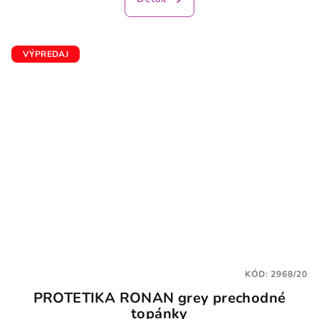
je
5,0
z
5
VÝPREDAJ
hviezdičiek.
KÓD:
2968/20
PROTETIKA RONAN grey prechodné
topánky