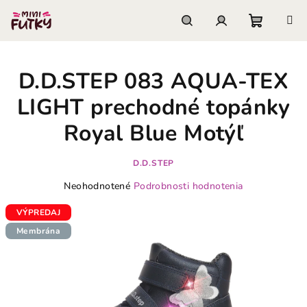
Prejsť
na
obsah
Nákupn
Hľadať
Prihlásenie
D.D.STEP 083 AQUA-TEX
košík
LIGHT prechodné topánky
Royal Blue Motýľ
D.D.STEP
Priemerné
Neohodnotené
Podrobnosti hodnotenia
hodnotenie
produktu
VÝPREDAJ
je
Membrána
0,0
z
5
hviezdičiek.