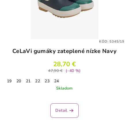
KÓD:
5345/19
CeLaVi gumáky zateplené nízke Navy
28,70 €
47,90 €
(–40 %)
19
20
21
22
23
24
Skladom
Detail