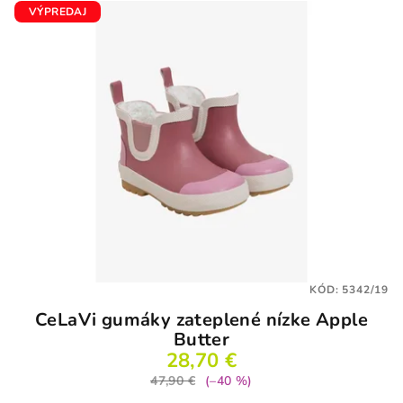
VÝPREDAJ
KÓD:
5342/19
CeLaVi gumáky zateplené nízke Apple
Butter
28,70 €
47,90 €
(–40 %)