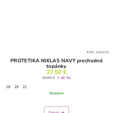
KÓD:
2463/19
PROTETIKA NIKLAS NAVY prechodné
topánky
27,50 €
45,90 €
(–40 %)
19
20
21
Skladom
Priemerné
hodnotenie
produktu
Detail