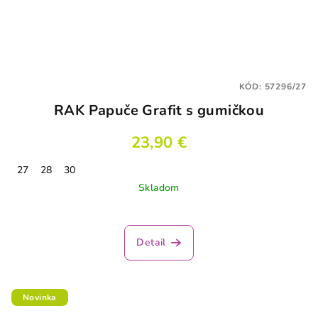
KÓD:
57296/27
RAK Papuče Grafit s gumičkou
23,90 €
27
28
30
Skladom
Detail
Novinka