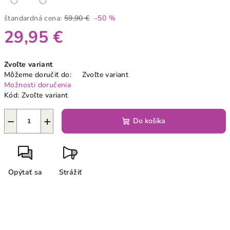
štandardná cena:
59,90 €
–50 %
29,95 €
Jednotková
Zvoľte variant
cena:
Môžeme doručiť do:
Zvoľte variant
Možnosti doručenia
Kód:
Zvoľte variant
−
+
Do košíka
Opýtať sa
Strážiť