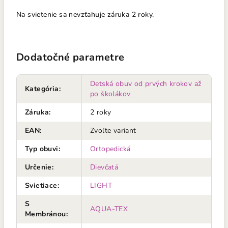
Na svietenie sa nevzťahuje záruka 2 roky.
Dodatočné parametre
Detská obuv od prvých krokov až
Kategória
:
po školákov
Záruka
:
2 roky
EAN
:
Zvoľte variant
Typ obuvi
:
Ortopedická
Určenie
:
Dievčatá
Svietiace
:
LIGHT
S
AQUA-TEX
Membránou
: