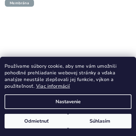
Membrána
Používame súbory cookie, aby sme vám umožnili
pohodlné prehliadanie webovej stránky a vďaka
analýze neustále zlepšovali jej funkcie, výkon a
použiteľnosť.
Viac informácií
KÓD:
3271/22
FRODDO prechodné topánky BAREFOOT
Nastavenie
BASE denim
37,10 €
61,90 €
(–40 %)
Odmietnuť
Súhlasím
22