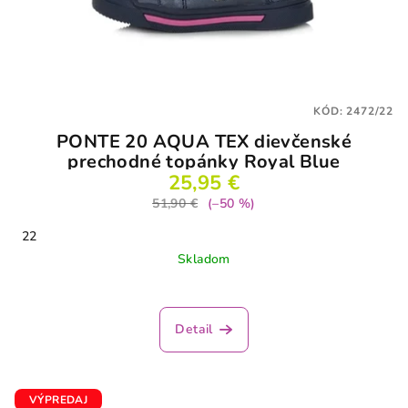
KÓD:
2472/22
PONTE 20 AQUA TEX dievčenské
prechodné topánky Royal Blue
25,95 €
51,90 €
(–50 %)
22
Skladom
Detail
VÝPREDAJ