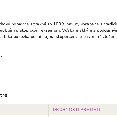
chové nohavice
s trakmi zo 100% bavlny vyrábané s tradíci
ú problém s atopickým ekzémom. Vďaka mäkkým a poddajným 
á detská pokožka ocení najmä stopercentné bavlnené zloženie
ny
tre
DROBNOSTI PRE DETI