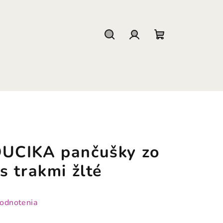
Hľadať
Prihlásenie
Nákupný
košík
UCIKA pančušky zo
 trakmi žlté
hodnotenia