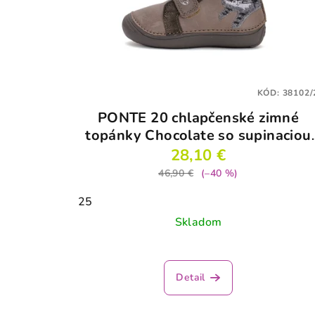
KÓD:
38102/
PONTE 20 chlapčenské zimné
topánky Chocolate so supinaciou
2213
28,10 €
46,90 €
(–40 %)
25
Skladom
Detail