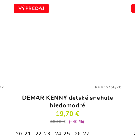
VÝPREDAJ
22
KÓD:
5750/26
DEMAR KENNY detské snehule
bledomodré
19,70 €
32,90 €
(–40 %)
20-21
22-23
24-25
26-27