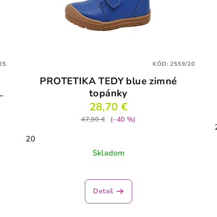
25
KÓD:
2559/20
PROTETIKA TEDY blue zimné
topánky
28,70 €
47,90 €
(–40 %)
20
Skladom
Detail