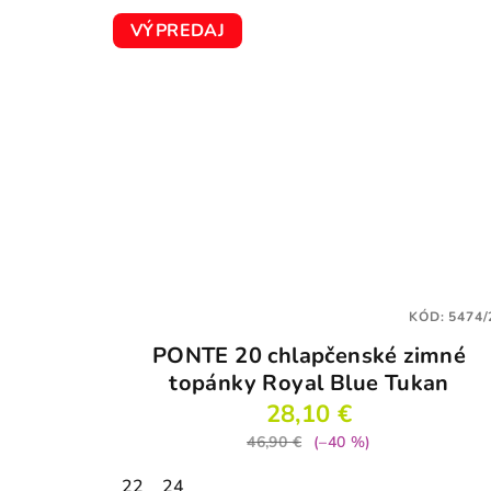
VÝPREDAJ
KÓD:
5474/
PONTE 20 chlapčenské zimné
topánky Royal Blue Tukan
28,10 €
46,90 €
(–40 %)
22
24