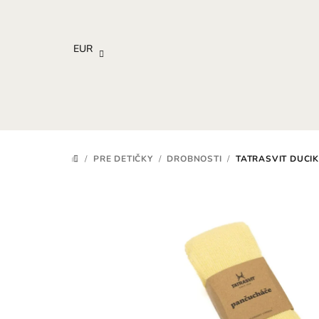
Prejsť
na
obsah
EUR
/
PRE DETIČKY
/
DROBNOSTI
/
TATRASVIT DUCIK
DOMOV