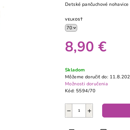
produktu
Detské pančuchové nohavice
je
0,0
VELKOSŤ
z
5
hviezdičiek.
8,90 €
Jednotková
cena:
Skladom
Môžeme doručiť do:
11.8.20
Možnosti doručenia
Kód:
5594/70
−
+