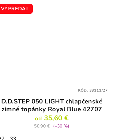
VÝPREDAJ
KÓD:
38111/27
D.D.STEP 050 LIGHT chlapčenské
zimné topánky Royal Blue 42707
35,60 €
od
50,90 €
(–30 %)
27
33