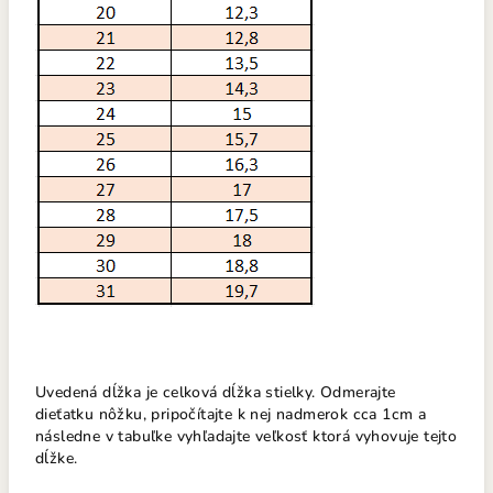
Uvedená dĺžka je celková dĺžka stielky. Odmerajte
dieťatku nôžku, pripočítajte k nej nadmerok cca 1cm a
následne v tabuľke vyhľadajte veľkosť ktorá vyhovuje tejto
dĺžke.