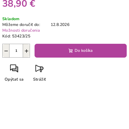
38,90 €
Jednotková
Skladom
cena:
Môžeme doručiť do:
12.8.2026
Možnosti doručenia
Kód:
53423/25
−
+
Do košíka
Opýtať sa
Strážiť