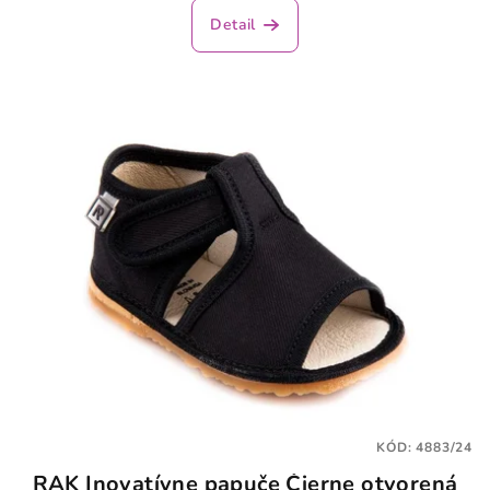
produktu
Detail
je
3,5
z
5
hviezdičiek.
KÓD:
4883/24
RAK Inovatívne papuče Čierne otvorená