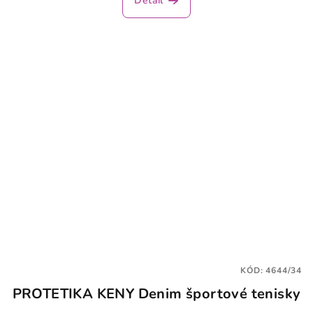
Detail
je
4,0
z
5
hviezdičiek.
KÓD:
4644/34
PROTETIKA KENY Denim športové tenisky