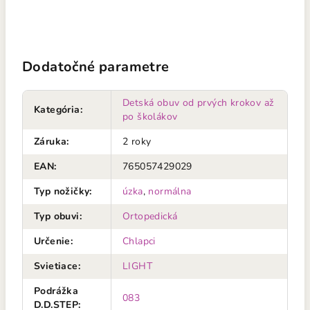
Dodatočné parametre
Detská obuv od prvých krokov až
Kategória
:
po školákov
Záruka
:
2 roky
EAN
:
765057429029
Typ nožičky
:
úzka
,
normálna
Typ obuvi
:
Ortopedická
Určenie
:
Chlapci
Svietiace
:
LIGHT
Podrážka
083
D.D.STEP
: