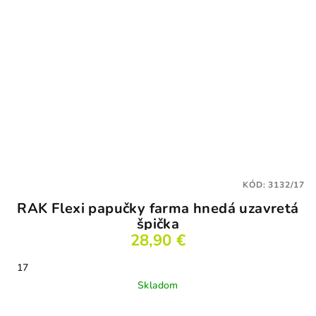
KÓD:
3132/17
RAK Flexi papučky farma hnedá uzavretá
špička
28,90 €
17
Skladom
Priemerné