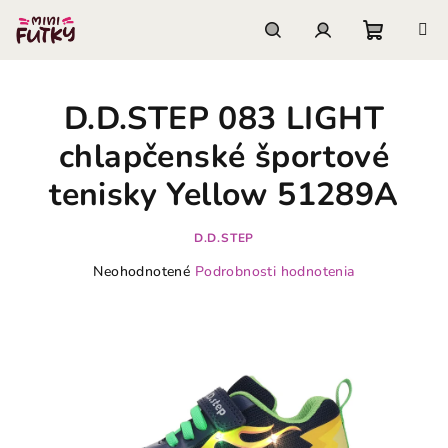
Prejsť
na
obsah
Nákupn
Hľadať
Prihlásenie
D.D.STEP 083 LIGHT
košík
chlapčenské športové
tenisky Yellow 51289A
D.D.STEP
Priemerné
Neohodnotené
Podrobnosti hodnotenia
hodnotenie
produktu
je
0,0
z
5
hviezdičiek.