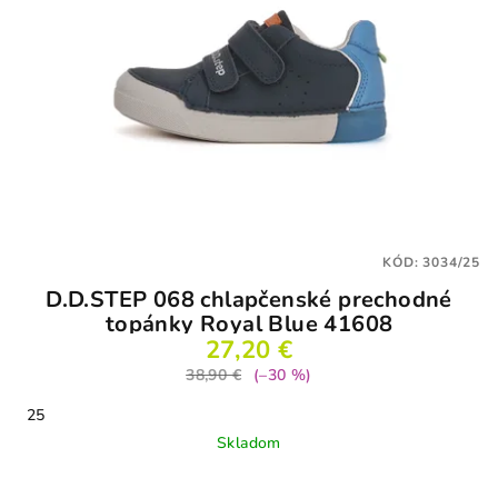
KÓD:
3034/25
D.D.STEP 068 chlapčenské prechodné
topánky Royal Blue 41608
27,20 €
38,90 €
(–30 %)
25
Skladom