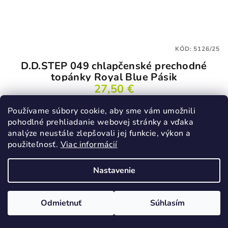
KÓD:
5126/25
D.D.STEP 049 chlapčenské prechodné
topánky Royal Blue Pásik
27,50 €
45,90 €
(–40 %)
Používame súbory cookie, aby sme vám umožnili
25
pohodlné prehliadanie webovej stránky a vďaka
Skladom
analýze neustále zlepšovali jej funkcie, výkon a
použiteľnosť.
Viac informácií
Nastavenie
Detail
Odmietnuť
Súhlasím
VÝPREDAJ