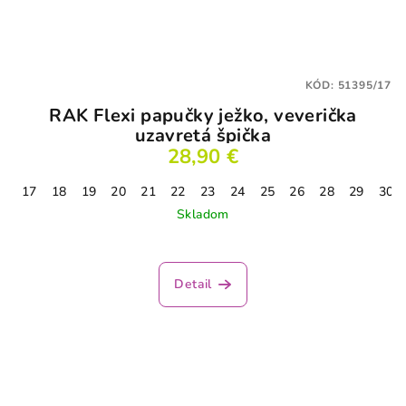
KÓD:
51395/17
RAK Flexi papučky ježko, veverička
uzavretá špička
28,90 €
17
18
19
20
21
22
23
24
25
26
28
29
30
Skladom
Priemerné
hodnotenie
produktu
Detail
je
4,3
z
5
hviezdičiek.