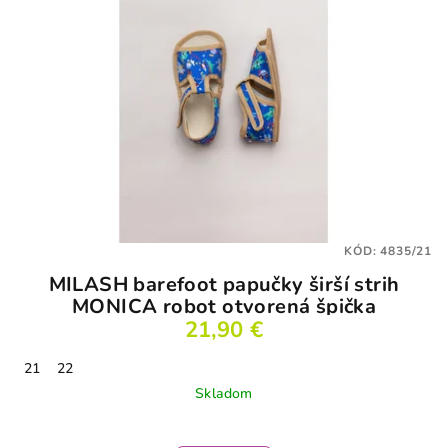
KÓD:
4835/21
MILASH barefoot papučky širší strih
MONICA robot otvorená špička
21,90 €
21
22
Skladom
Priemerné
hodnotenie