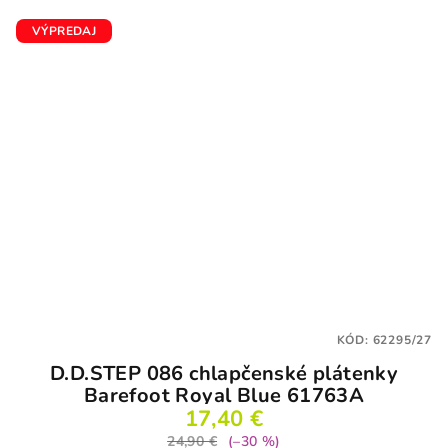
VÝPREDAJ
KÓD:
62295/27
D.D.STEP 086 chlapčenské plátenky
Barefoot Royal Blue 61763A
17,40 €
24,90 €
(–30 %)