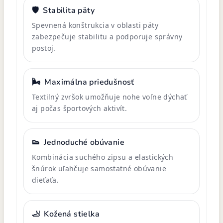
🛡️
Stabilita päty
Spevnená konštrukcia v oblasti päty
zabezpečuje stabilitu a podporuje správny
postoj.
🌬️
Maximálna priedušnosť
Textilný zvršok umožňuje nohe voľne dýchať
aj počas športových aktivít.
👟
Jednoduché obúvanie
Kombinácia suchého zipsu a elastických
šnúrok uľahčuje samostatné obúvanie
dieťaťa.
🦶
Kožená stielka