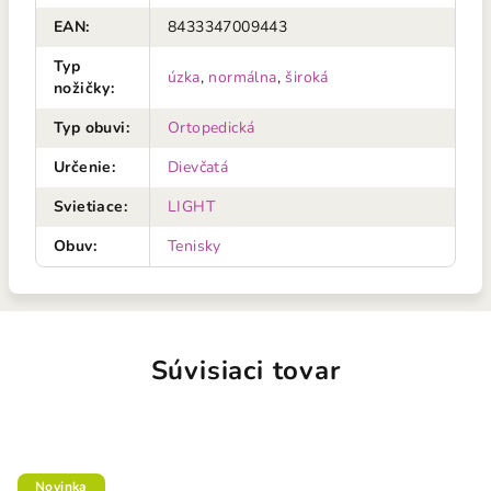
EAN
:
8433347009443
Typ
úzka
,
normálna
,
široká
nožičky
:
Typ obuvi
:
Ortopedická
Určenie
:
Dievčatá
Svietiace
:
LIGHT
Obuv
:
Tenisky
Súvisiaci tovar
Novinka