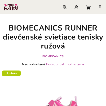
Prejsť
na
obsah
Nákupn
Hľadať
Prihlásenie
BIOMECANICS RUNNER
košík
dievčenské svietiace tenisky
ružová
BIOMECANICS
Priemerné
Neohodnotené
Podrobnosti hodnotenia
hodnotenie
produktu
Novinka
je
0,0
z
5
hviezdičiek.