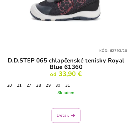
KÓD:
62793/20
D.D.STEP 065 chlapčenské tenisky Royal
Blue 61360
33,90 €
od
20
21
27
28
29
30
31
Skladom
Detail