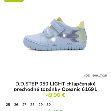
KÓD:
60917/25
D.D.STEP 050 LIGHT chlapčenské
prechodné topánky Oceanic 61691
49,90 €
25
26
27
28
29
30
Skladom