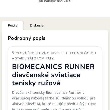
pri nákupe nad 70 €
Popis
Diskusia
Podrobný popis
ŠTÝLOVÁ ŠPORTOVÁ OBUV S LED TECHNOLÓGIOU
A STABILIZÁTOROM PÄTY.
BIOMECANICS RUNNER
dievčenské svietiace
tenisky ružová
Dievčenské tenisky Biomecanics Runner v
očarujúcej ružovej farbe sú ideálnou voľbou pre
aktívne dievčatá, ktoré milujú pohyb a štýl. Tieto
tenisky vynikajú nielen svojím moderným