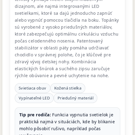
dizajnom, ale najmä integrovanými LED
svetielkami, ktoré sa dajú jednoducho zapnúť
alebo vypnúť pomocou tlačidla na boku. Topánky
sú vyrobené z vysoko priedušných materiálov,
ktoré zabezpečujú optimálnu cirkuláciu vzduchu
počas celodenného nosenia. Patentovaný
stabilizátor v oblasti päty pomáha udržiavať
chodidlo v správnej polohe, čo je kľúčové pre
zdravý vývoj detskej nohy. Kombinácia
elastických šnúrok a suchého zipsu zaručuje
rýchle obúvanie a pevné uchytenie na nohe.
Svietiaca obuv
Kožená stielka
Vypínateľné LED
Priedušný materiál
Tip pre rodiča:
Funkcia vypnutia svetielok je
praktická najmä v situáciách, kde by blikanie
mohlo pôsobiť rušivo, napríklad počas