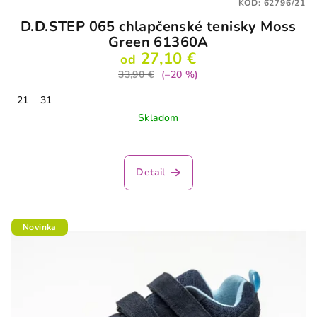
KÓD:
62796/21
D.D.STEP 065 chlapčenské tenisky Moss
Green 61360A
27,10 €
od
33,90 €
(–20 %)
21
31
Skladom
Detail
Novinka