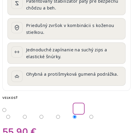
Patentovaný stabilizátor päty pre bezpečnú
chôdzu a beh.
Priedušný zvršok v kombinácii s koženou
stielkou.
Jednoduché zapínanie na suchý zips a
elastické šnúrky.
Ohybná a protišmyková gumená podrážka.
VEĽKOSŤ
55,90 €