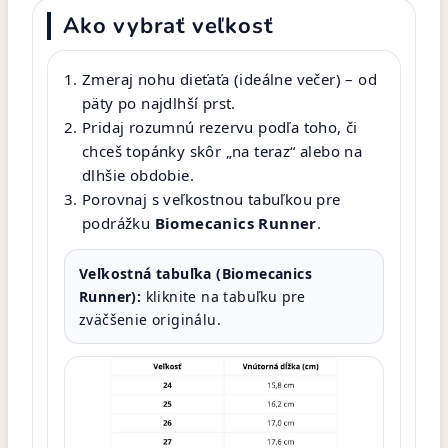
Ako vybrať veľkosť
Zmeraj nohu dieťaťa (ideálne večer) – od
päty po najdlhší prst.
Pridaj rozumnú rezervu podľa toho, či
chceš topánky skôr „na teraz“ alebo na
dlhšie obdobie.
Porovnaj s veľkostnou tabuľkou pre
podrážku
Biomecanics Runner
.
Veľkostná tabuľka (Biomecanics
Runner):
kliknite na tabuľku pre
zväčšenie originálu.