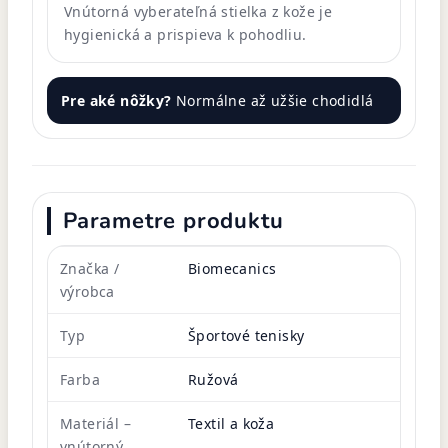
Vnútorná vyberateľná stielka z kože je
hygienická a prispieva k pohodliu.
Pre aké nôžky?
Normálne až užšie chodidlá
Parametre produktu
Značka /
Biomecanics
výrobca
Typ
Športové tenisky
Farba
Ružová
Materiál –
Textil a koža
vnútorný