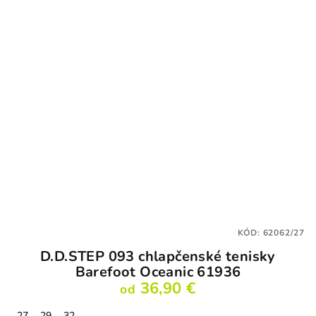
KÓD:
62062/27
D.D.STEP 093 chlapčenské tenisky
Barefoot Oceanic 61936
36,90 €
od
27
29
32