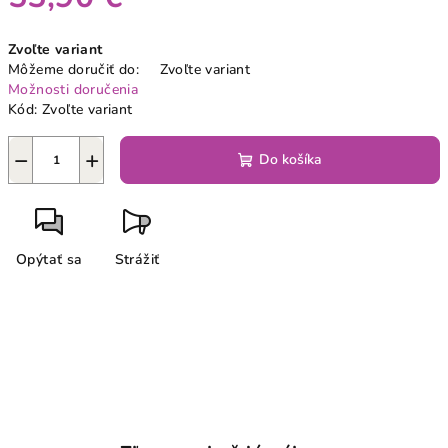
Jednotková
Zvoľte variant
cena:
Môžeme doručiť do:
Zvoľte variant
Možnosti doručenia
Kód:
Zvoľte variant
−
+
Do košíka
Opýtať sa
Strážiť