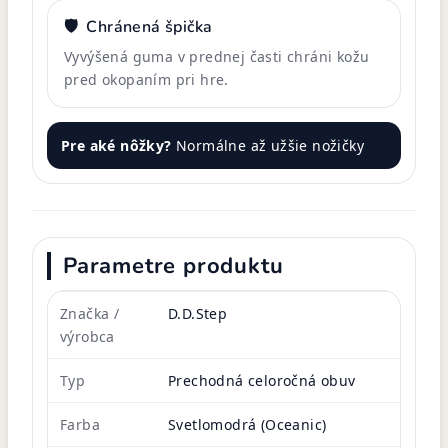
🛡️
Chránená špička
Vyvýšená guma v prednej časti chráni kožu
pred okopaním pri hre.
Pre aké nôžky?
Normálne až užšie nožičky
Parametre produktu
Značka /
D.D.Step
výrobca
Typ
Prechodná celoročná obuv
Farba
Svetlomodrá (Oceanic)