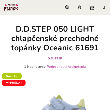
Prejsť
na
obsah
Nákupn
Hľadať
Prihlásenie
D.D.STEP 050 LIGHT
košík
chlapčenské prechodné
topánky Oceanic 61691
D.D.STEP
Priemerné
1 hodnotenie
Podrobnosti hodnotenia
hodnotenie
produktu
Novinka
je
VÝPREDAJ
5,0
z
5
hviezdičiek.