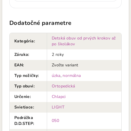
Dodatočné parametre
Detská obuv od prvých krokov až
Kategória
:
po školákov
Záruka
:
2 roky
EAN
:
Zvoľte variant
Typ nožičky
:
úzka
,
normálna
Typ obuvi
:
Ortopedická
Určenie
:
Chlapci
Svietiace
:
LIGHT
Podrážka
050
D.D.STEP
: