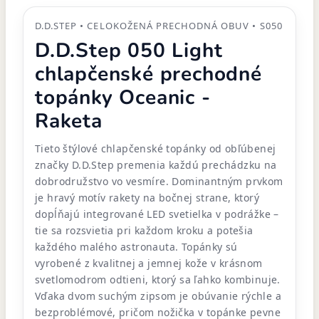
D.D.STEP • CELOKOŽENÁ PRECHODNÁ OBUV • S050
D.D.Step 050 Light
chlapčenské prechodné
topánky Oceanic -
Raketa
Tieto štýlové chlapčenské topánky od obľúbenej
značky D.D.Step premenia každú prechádzku na
dobrodružstvo vo vesmíre. Dominantným prvkom
je hravý motív rakety na bočnej strane, ktorý
dopĺňajú integrované LED svetielka v podrážke –
tie sa rozsvietia pri každom kroku a potešia
každého malého astronauta. Topánky sú
vyrobené z kvalitnej a jemnej kože v krásnom
svetlomodrom odtieni, ktorý sa ľahko kombinuje.
Vďaka dvom suchým zipsom je obúvanie rýchle a
bezproblémové, pričom nožička v topánke pevne