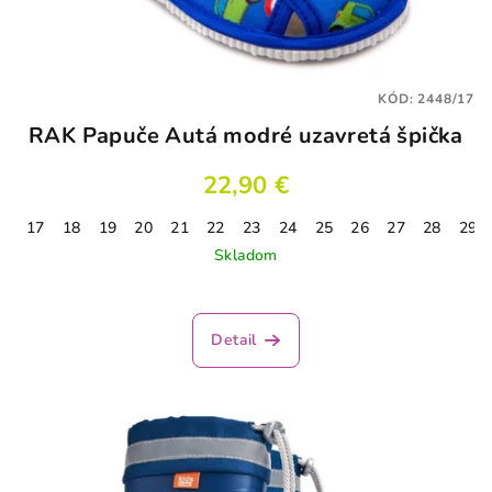
KÓD:
2448/17
RAK Papuče Autá modré uzavretá špička
22,90 €
17
18
19
20
21
22
23
24
25
26
27
28
29
Skladom
Priemerné
hodnotenie
produktu
Detail
je
5,0
z
5
hviezdičiek.