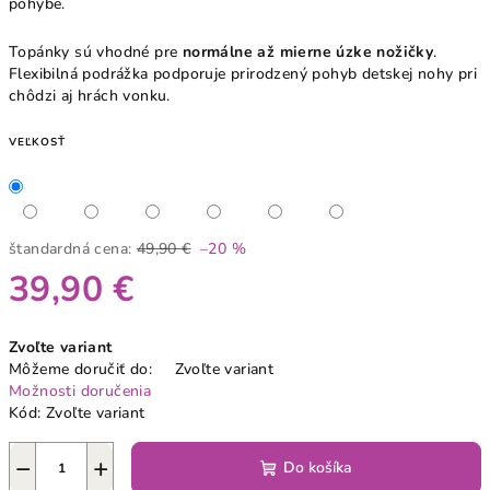
pohybe.
Topánky sú vhodné pre
normálne až mierne úzke nožičky
.
Flexibilná podrážka podporuje prirodzený pohyb detskej nohy pri
chôdzi aj hrách vonku.
VEĽKOSŤ
štandardná cena:
49,90 €
–20 %
39,90 €
Jednotková
Zvoľte variant
cena:
Môžeme doručiť do:
Zvoľte variant
Možnosti doručenia
Kód:
Zvoľte variant
−
+
Do košíka